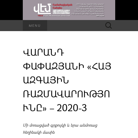
Որոնել՝
MENU
ՎԱՐԱՆԴ
ՓԱՓԱԶՅԱՆԻ «ՀԱՅ
ԱԶԳԱՅԻՆ
ՌԱԶՄԱՎԱՐՈՒԹՅՈ
ՒՆԸ» – 2020-3
Մի մոռացված գրքույկի և նրա անմոռաց
հեղինակի մասին