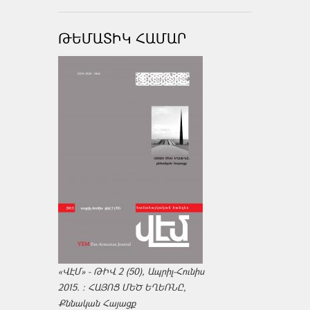
ԹԵՄԱՏԻԿ ՀԱՄԱՐ
«ՎԷՄ» - ԹԻՎ 2 (50), Ապրիլ-Հունիս
2015. : ՀԱՅՈՑ ՄԵԾ ԵՂԵՌՆԸ,
Քննական Հայացք