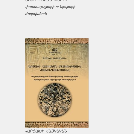
փաստաթղթերի ու նյութերի
ժողովածուն
«ԱՐՑԱԽԻ ՀԱՅԿԱԿԱՆ