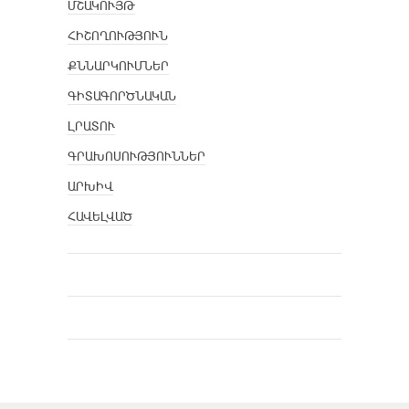
ՄՇԱԿՈՒՅԹ
ՀԻՇՈՂՈՒԹՅՈՒՆ
ՔՆՆԱՐԿՈՒՄՆԵՐ
ԳԻՏԱԳՈՐԾՆԱԿԱՆ
ԼՐԱՏՈՒ
ԳՐԱԽՈՍՈՒԹՅՈՒՆՆԵՐ
ԱՐԽԻՎ
ՀԱՎԵԼՎԱԾ