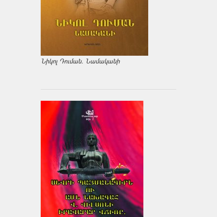
Նիկոլ Դուման. Նամականի