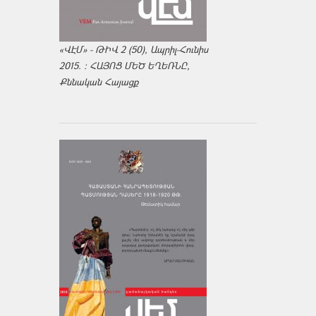
«ՎԷՄ» - ԹԻՎ 2 (50), Ապրիլ-Հունիս
2015. : ՀԱՅՈՑ ՄԵԾ ԵՂԵՌՆԸ,
Քննական Հայացք