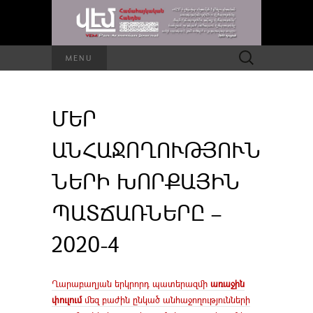
Որոնել՝
MENU
ՄԵՐ
ԱՆՀԱՋՈՂՈՒԹՅՈՒՆ
ՆԵՐԻ ԽՈՐՔԱՅԻՆ
ՊԱՏՃԱՌՆԵՐԸ –
2020-4
Ղարաբաղյան երկրորդ պատերազմի
առաջին
փուլում
մեզ բաժին ընկած անհաջողությունների