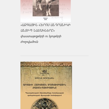
«ԱԶԳԱՅԻՆ ՀԵՐՈՍ ԱՆԴՐԱՆԻԿԻ
ԱՆՏԻՊ ՆԱՄԱԿՆԵՐԸ»
փաստաթղթերի ու նյութերի
ժողովածուն