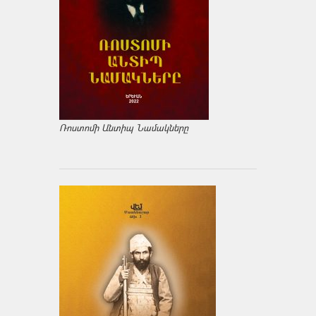
Ռոստոմի Անտիպ Նամակները