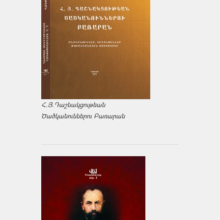
Հ.Յ.Դաշնակցութեան
Ծածկանուններու Բառարան