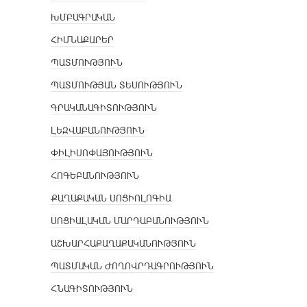
ԽՄԲԱԳՐԱԿԱՆ
ՀԻՄՆԱՔԱՐԵՐ
ՊԱՏՄՈՒԹՅՈՒՆ
ՊԱՏՄՈՒԹՅԱՆ ՏԵՍՈՒԹՅՈՒՆ
ԳՐԱԿԱՆԱԳԻՏՈՒԹՅՈՒՆ
ԼԵԶՎԱԲԱՆՈՒԹՅՈՒՆ
ՓԻԼԻՍՈՓԱՅՈՒԹՅՈՒՆ
ՀՈԳԵԲԱՆՈՒԹՅՈՒՆ
ՔԱՂԱՔԱԿԱՆ ՍՈՑԻՈԼՈԳԻԱ
ՍՈՑԻԱԼԱԿԱՆ ՄԱՐԴԱԲԱՆՈՒԹՅՈՒՆ
ԱՇԽԱՐՀԱՔԱՂԱՔԱԿԱՆՈՒԹՅՈՒՆ
ՊԱՏՄԱԿԱՆ ԺՈՂՈՎՐԴԱԳՐՈՒԹՅՈՒՆ
ՀՆԱԳԻՏՈՒԹՅՈՒՆ