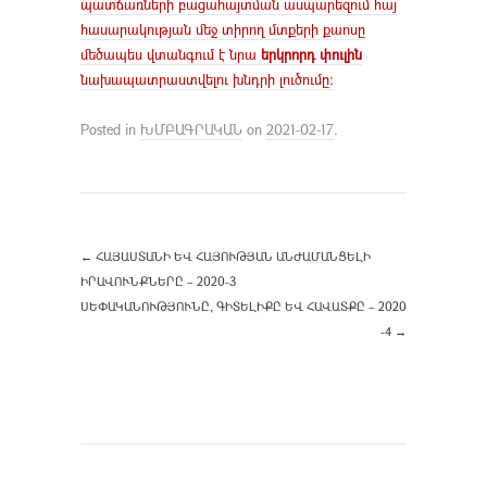
պատճառների բացահայտման ասպարեզում հայ
հասարակության մեջ տիրող մտքերի քաոսը
մեծապես վտանգում է նրա
երկրորդ փուլին
նախապատրաստվելու խնդրի լուծումը։
Posted in
ԽՄԲԱԳՐԱԿԱՆ
on
2021-02-17
.
←
ՀԱՅԱՍՏԱՆԻ ԵՎ ՀԱՅՈՒԹՅԱՆ ԱՆԺԱՄԱՆՑԵԼԻ
ԻՐԱՎՈՒՆՔՆԵՐԸ – 2020-3
ՍԵՓԱԿԱՆՈՒԹՅՈՒՆԸ, ԳԻՏԵԼԻՔԸ ԵՎ ՀԱՎԱՏՔԸ – 2020
-4
→