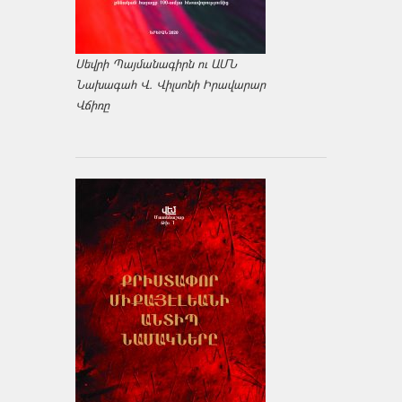
Սեվրի Պայմանագիրն ու ԱՄՆ
Նախագահ Վ. Վիլսոնի Իրավարար
Վճիռը