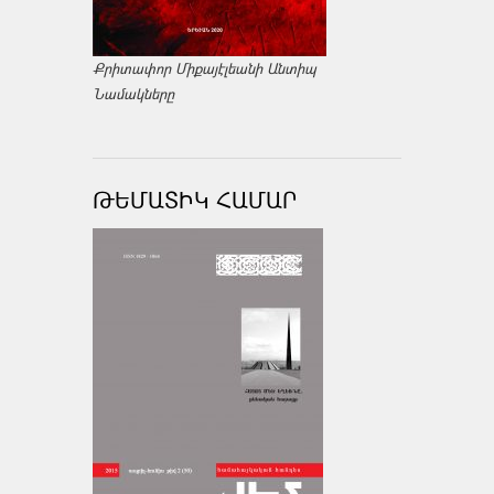
Քրիտափոր Միքայէլեանի Անտիպ
Նամակները
ԹԵՄԱՏԻԿ ՀԱՄԱՐ