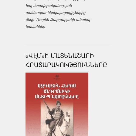
հայ մտավորականության
ամենավառ ներկայացուցիչներից
մեկի՝ Ռուբեն Զարդարյանի անտիպ
նամակներ
«ՎԷՄ»Ի ՄԱՏԵՆԱՇԱՐԻ
ՀՐԱՏԱՐԱԿՈՒԹՅՈՒՆՆԵՐԸ