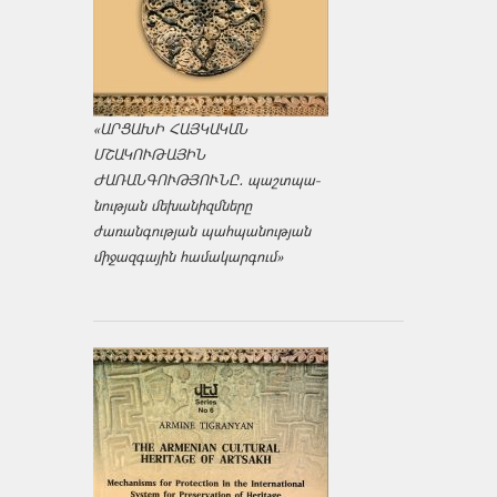
«ԱՐՑԱԽԻ ՀԱՅԿԱԿԱՆ
ՄՇԱԿՈՒԹԱՅԻՆ
ԺԱՌԱՆԳՈՒԹՅՈՒՆԸ․ պաշտպա­
նության մեխանիզմները
ժառանգության պահպանության
միջազ­գային համակարգում»