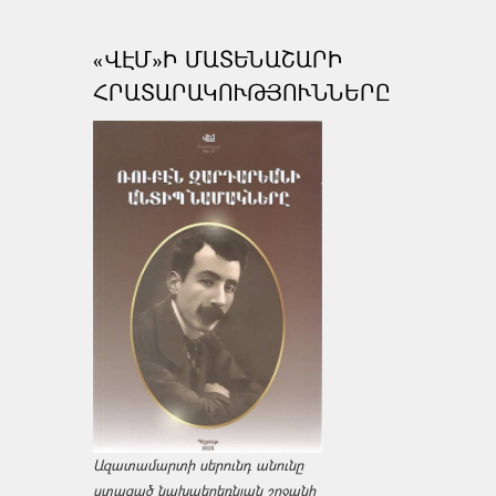
«ՎԷՄ»Ի ՄԱՏԵՆԱՇԱՐԻ
ՀՐԱՏԱՐԱԿՈՒԹՅՈՒՆՆԵՐԸ
Ազատամարտի սերունդ անունը
ստացած նախաեղեռնյան շրջանի