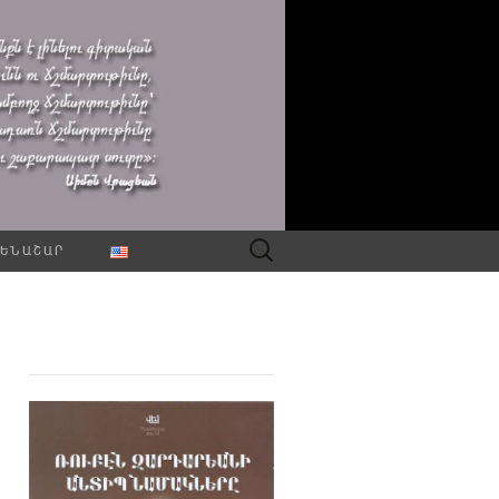
Որոնել՝
ԵՆԱՇԱՐ