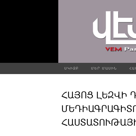
ՍԿԻԶԲ
ՄԵՐ ՄԱՍԻՆ
ՀԱ
ՀԱՅՈՑ ԼԵԶՎԻ 
ՄԵԴԻԱԳՐԱԳԻՏ
ՀԱՍՏԱՏՈՒԹԱՅԻՆ