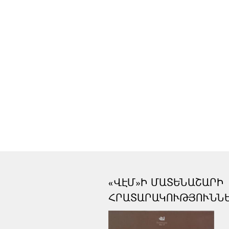
«ՎԷՄ»Ի ՄԱՏԵՆԱՇԱՐԻ
ՀՐԱՏԱՐԱԿՈՒԹՅՈՒՆՆ