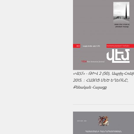
«ՎԷՄ» - ԹԻՎ 2 (50), Ապրիլ-Հուն
2015. : ՀԱՅՈՑ ՄԵԾ ԵՂԵՌՆԸ,
Քննական Հայացք