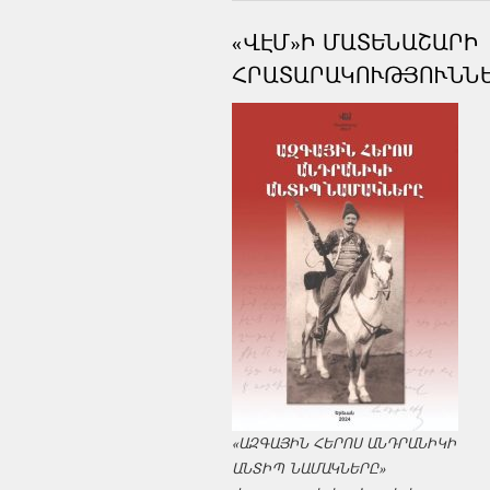
«ՎԷՄ»Ի ՄԱՏԵՆԱՇԱՐԻ
ՀՐԱՏԱՐԱԿՈՒԹՅՈՒՆՆ
«ԱԶԳԱՅԻՆ ՀԵՐՈՍ ԱՆԴՐԱՆԻԿԻ
ԱՆՏԻՊ ՆԱՄԱԿՆԵՐԸ»