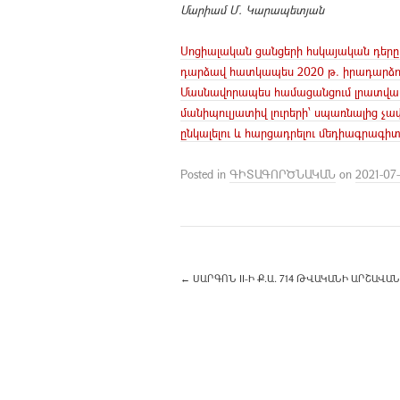
Մարիամ Մ. Կարապետյան
Սոցիալական ցանցերի հսկայական դերը 
դարձավ հատկապես 2020 թ. իրադարձու
Մասնավորապես համացանցում լրատվամի
մանիպուլյատիվ լուրերի՝ սպառնալից չ
ընկալելու և հարցադրելու մեդիագրագիտ
Posted in
ԳԻՏԱԳՈՐԾՆԱԿԱՆ
on
2021-07-
←
ՍԱՐԳՈՆ II-Ի Ք.Ա. 714 ԹՎԱԿԱՆԻ ԱՐՇԱՎԱՆ