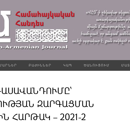
ՄԱՐՆԵՐ
ԲԱԺԻՆՆԵՐ
ԿԱՊ
ԾԱՆՈՒՑՈՒՄ
ՄԱՏ
ԴԱՍԱՎԱՆԴՈՒՄԸ՝
ՈՒԹՅԱՆ ԶԱՐԳԱՑՄԱՆ
 ՀԱՐԹԱԿ – 2021-2