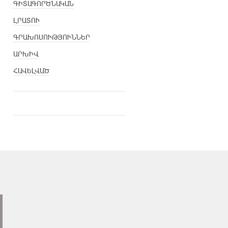
ԳԻՏԱԳՈՐԾՆԱԿԱՆ
ԼՐԱՏՈՒ
ԳՐԱԽՈՍՈՒԹՅՈՒՆՆԵՐ
ԱՐԽԻՎ
ՀԱՎԵԼՎԱԾ