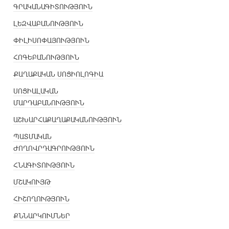
ԳՐԱԿԱՆԱԳԻՏՈՒԹՅՈՒՆ
ԼԵԶՎԱԲԱՆՈՒԹՅՈՒՆ
ՓԻԼԻՍՈՓԱՅՈՒԹՅՈՒՆ
ՀՈԳԵԲԱՆՈՒԹՅՈՒՆ
ՔԱՂԱՔԱԿԱՆ ՍՈՑԻՈԼՈԳԻԱ
ՍՈՑԻԱԼԱԿԱՆ
ՄԱՐԴԱԲԱՆՈՒԹՅՈՒՆ
ԱՇԽԱՐՀԱՔԱՂԱՔԱԿԱՆՈՒԹՅՈՒՆ
ՊԱՏՄԱԿԱՆ
ԺՈՂՈՎՐԴԱԳՐՈՒԹՅՈՒՆ
ՀՆԱԳԻՏՈՒԹՅՈՒՆ
ՄՇԱԿՈՒՅԹ
ՀԻՇՈՂՈՒԹՅՈՒՆ
ՔՆՆԱՐԿՈՒՄՆԵՐ