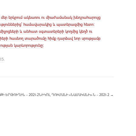
մեր երկրում ակնառու ու միաժամանակ խնդրահարույց
թյուններից՝ համավարակից և պատերազմից հետո։
ջոցների և անհատ օգտատերերի կողմից կեղծ ու
ափերի հասնող տարածումը հիմք դարձավ նոր սրությամբ
ության կարևորությունը։
15
.
ՔԻ ԵՐԹՈՒՂԻՆ – 2021-2
ՆԻԿՈԼ ԴՈՒՄԱՆԻ «ՆԱՄԱԿԱՆԻ»-Ն – 2021-2
→