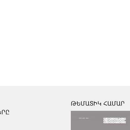
ԹԵՄԱՏԻԿ ՀԱՄԱՐ
ԵՐԸ