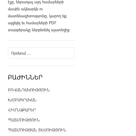
էջը, ներառյալ այդ համարների
մասին ակնարկն ու
մատենագիտությունը, կարող եք
այցելել եւ համարների PDF
տարբերակը ներբեռնել
այստեղից
։
Որոնել՝
ԲԱԺԻՆՆԵՐ
ԲՈՎԱՆԴԱԿՈՒԹՅՈՒՆ
ԽՄԲԱԳՐԱԿԱՆ
ՀԻՄՆԱՔԱՐԵՐ
ՊԱՏՄՈՒԹՅՈՒՆ
ՊԱՏՄՈՒԹՅԱՆ ՏԵՍՈՒԹՅՈՒՆ