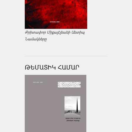
Քրիտափոր Միքայէլեանի Անտիպ
Նամակները
ԹԵՄԱՏԻԿ ՀԱՄԱՐ