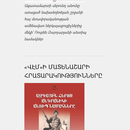
Ազատամարտի սերունդ անունը
ստացած նախաեղեռնյան շրջանի
հայ մտավորականության
ամենավառ ներկայացուցիչներից
մեկի՝ Ռուբեն Զարդարյանի անտիպ
նամակներ
«ՎԷՄ»Ի ՄԱՏԵՆԱՇԱՐԻ
ՀՐԱՏԱՐԱԿՈՒԹՅՈՒՆՆԵՐԸ