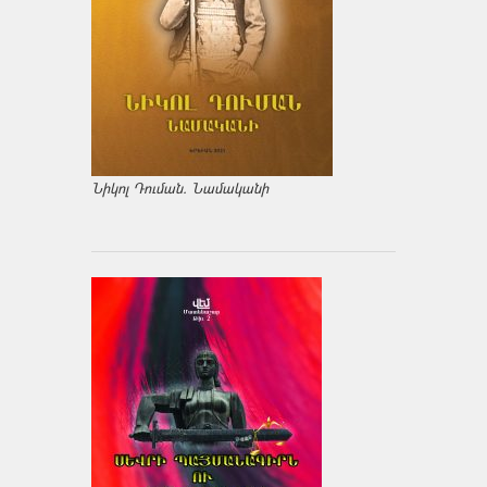
Նիկոլ Դուման. Նամականի