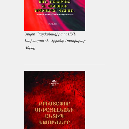
Սեվրի Պայմանագիրն ու ԱՄՆ
Նախագահ Վ. Վիլսոնի Իրավարար
Վճիռը