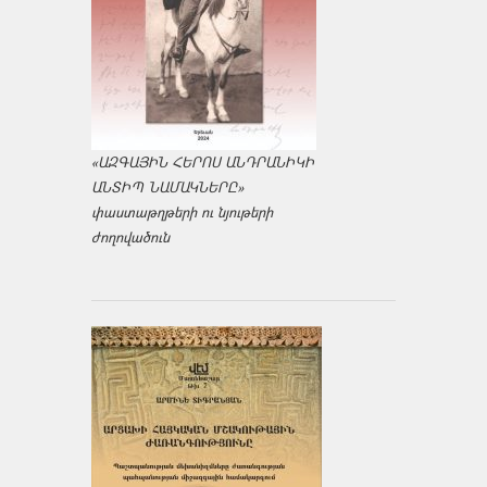
«ԱԶԳԱՅԻՆ ՀԵՐՈՍ ԱՆԴՐԱՆԻԿԻ
ԱՆՏԻՊ ՆԱՄԱԿՆԵՐԸ»
փաստաթղթերի ու նյութերի
ժողովածուն