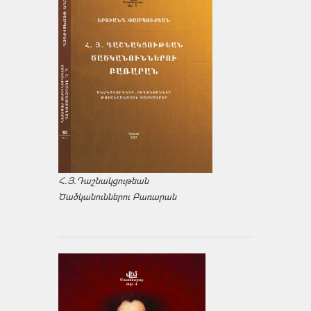
Հ.Յ.Դաշնակցութեան
Ծածկանուններու Բառարան