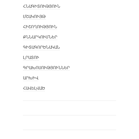
ՀՆԱԳԻՏՈՒԹՅՈՒՆ
ՄՇԱԿՈՒՅԹ
ՀԻՇՈՂՈՒԹՅՈՒՆ
ՔՆՆԱՐԿՈՒՄՆԵՐ
ԳԻՏԱԳՈՐԾՆԱԿԱՆ
ԼՐԱՏՈՒ
ԳՐԱԽՈՍՈՒԹՅՈՒՆՆԵՐ
ԱՐԽԻՎ
ՀԱՎԵԼՎԱԾ