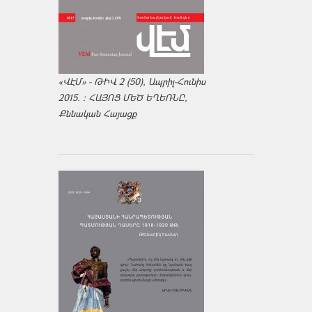
«ՎԷՄ» - ԹԻՎ 2 (50), Ապրիլ-Հունիս
2015. : ՀԱՅՈՑ ՄԵԾ ԵՂԵՌՆԸ,
Քննական Հայացք