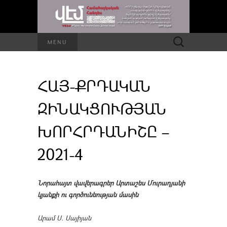
Որոնել՝
MENU
ՀԱՅ-ՔՐԴԱԿԱՆ
ԶԻՆԱԿՑՈՒԹՅԱՆ
ԽՈՐՀՐԴԱՆԻՇԸ –
2021-4
Նորահայտ վավերագրեր Արտաշես Մուրադյանի
կյանքի ու գործունեության մասին
Արամ Ս. Սայիյան