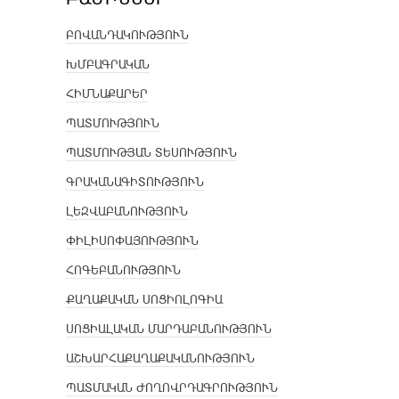
ԲՈՎԱՆԴԱԿՈՒԹՅՈՒՆ
ԽՄԲԱԳՐԱԿԱՆ
ՀԻՄՆԱՔԱՐԵՐ
ՊԱՏՄՈՒԹՅՈՒՆ
ՊԱՏՄՈՒԹՅԱՆ ՏԵՍՈՒԹՅՈՒՆ
ԳՐԱԿԱՆԱԳԻՏՈՒԹՅՈՒՆ
ԼԵԶՎԱԲԱՆՈՒԹՅՈՒՆ
ՓԻԼԻՍՈՓԱՅՈՒԹՅՈՒՆ
ՀՈԳԵԲԱՆՈՒԹՅՈՒՆ
ՔԱՂԱՔԱԿԱՆ ՍՈՑԻՈԼՈԳԻԱ
ՍՈՑԻԱԼԱԿԱՆ ՄԱՐԴԱԲԱՆՈՒԹՅՈՒՆ
ԱՇԽԱՐՀԱՔԱՂԱՔԱԿԱՆՈՒԹՅՈՒՆ
ՊԱՏՄԱԿԱՆ ԺՈՂՈՎՐԴԱԳՐՈՒԹՅՈՒՆ