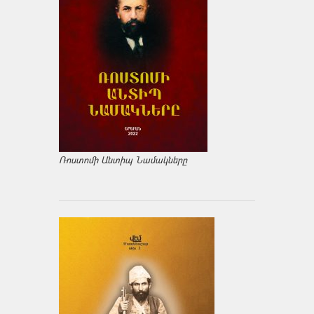
Ռոստոմի Անտիպ Նամակները