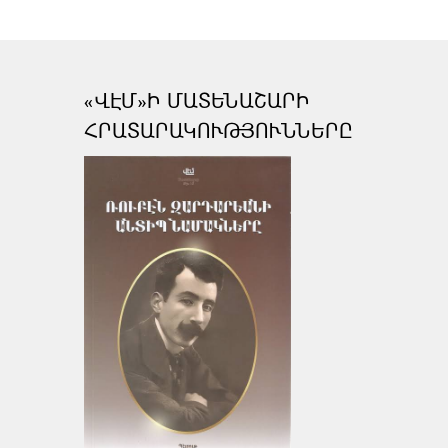
«ՎԷՄ»Ի ՄԱՏԵՆԱՇԱՐԻ
ՀՐԱՏԱՐԱԿՈՒԹՅՈՒՆՆԵՐԸ