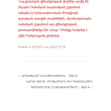
Հայ-քրդական զինակցության փորձեր արվել են
ինչպես Օսմանյան կայսրության շրջանում,
այնպես էլ հանրապետական Թուրքիայի
գոյության առաջին տարիներին, մասնավորապես
օսմանյան շրջանում այդ զինակցության
ջատագովներից էին Հրայր Դժոխքը հայերից և
շեյխ Ուբեյդուլլահը քրդերից:
Posted in
ԱՐԽԻՎ
on
2022-01-19
.
←
ԱՐԺԵՔԱՎՈՐ ՄԵՆԱԳՐՈՒԹՅՈՒՆ – 2021-4
ԿԱՐՍԻ 1921 Թ. ՀՈԿՏԵՄԲԵՐԻ 13-Ի ՊԱՅՄԱՆԱԳՐԻ
ԳՈՐԾԱԴՐՄԱՆ ԸՆԹԱՑԱԿԱՐԳԵՐԸ – 2021-4
→