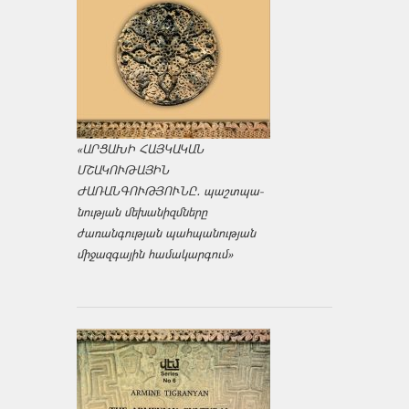
«ԱՐՑԱԽԻ ՀԱՅԿԱԿԱՆ
ՄՇԱԿՈՒԹԱՅԻՆ
ԺԱՌԱՆԳՈՒԹՅՈՒՆԸ․ պաշտպա­
նության մեխանիզմները
ժառանգության պահպանության
միջազ­գային համակարգում»