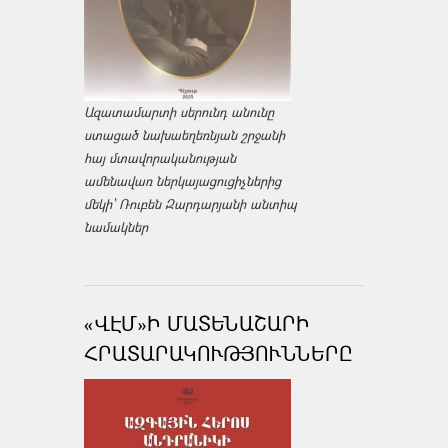
Ազատամարտի սերունդ անունը
ստացած նախաեղեռնյան շրջանի
հայ մտավորականության
ամենավառ ներկայացուցիչներից
մեկի՝ Ռուբեն Զարդարյանի անտիպ
նամակներ
«ՎԷՄ»Ի ՄԱՏԵՆԱՇԱՐԻ
ՀՐԱՏԱՐԱԿՈՒԹՅՈՒՆՆԵՐԸ