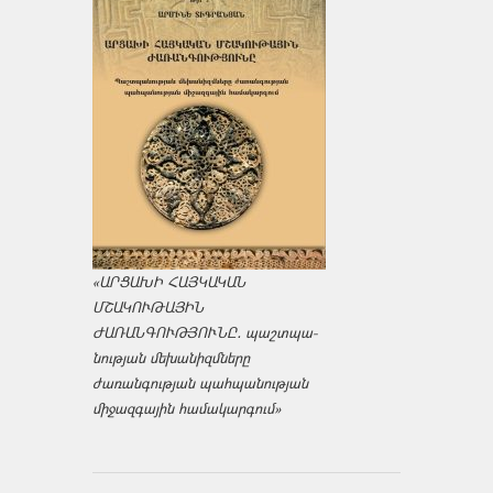
«ԱՐՑԱԽԻ ՀԱՅԿԱԿԱՆ
ՄՇԱԿՈՒԹԱՅԻՆ
ԺԱՌԱՆԳՈՒԹՅՈՒՆԸ․ պաշտպա­
նության մեխանիզմները
ժառանգության պահպանության
միջազ­գային համակարգում»