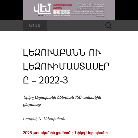
Որոնել՝
MENU
ԼԵԶՈՒԱԲԱՆՆ ՈՒ
ԼԵԶՈՒԻՄԱՍՏԱՍԷՐ
Ը – 2022-3
Նիկոլ Աղբալեանի ծննդեան 150–ամեակին
ընդառաջ
Լուսինէ Ա. Աւետիսեան
2023 թուականին լրանում է Նիկոլ Աղբալեանի