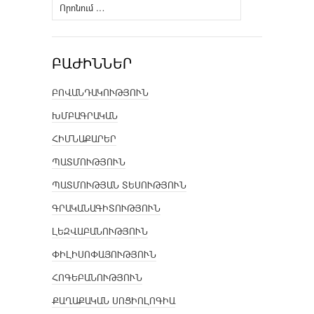
Որոնել՝
ԲԱԺԻՆՆԵՐ
ԲՈՎԱՆԴԱԿՈՒԹՅՈՒՆ
ԽՄԲԱԳՐԱԿԱՆ
ՀԻՄՆԱՔԱՐԵՐ
ՊԱՏՄՈՒԹՅՈՒՆ
ՊԱՏՄՈՒԹՅԱՆ ՏԵՍՈՒԹՅՈՒՆ
ԳՐԱԿԱՆԱԳԻՏՈՒԹՅՈՒՆ
ԼԵԶՎԱԲԱՆՈՒԹՅՈՒՆ
ՓԻԼԻՍՈՓԱՅՈՒԹՅՈՒՆ
ՀՈԳԵԲԱՆՈՒԹՅՈՒՆ
ՔԱՂԱՔԱԿԱՆ ՍՈՑԻՈԼՈԳԻԱ