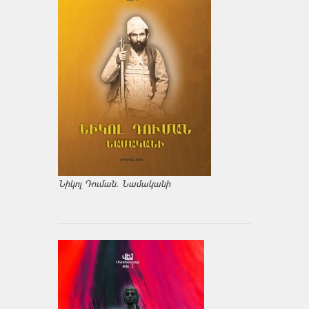
Նիկոլ Դուման. Նամականի