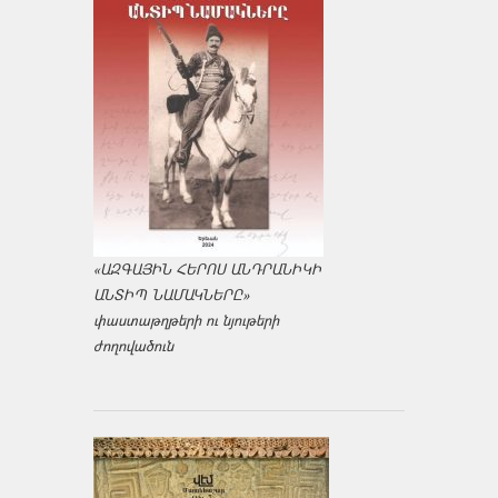
«ԱԶԳԱՅԻՆ ՀԵՐՈՍ ԱՆԴՐԱՆԻԿԻ
ԱՆՏԻՊ ՆԱՄԱԿՆԵՐԸ»
փաստաթղթերի ու նյութերի
ժողովածուն