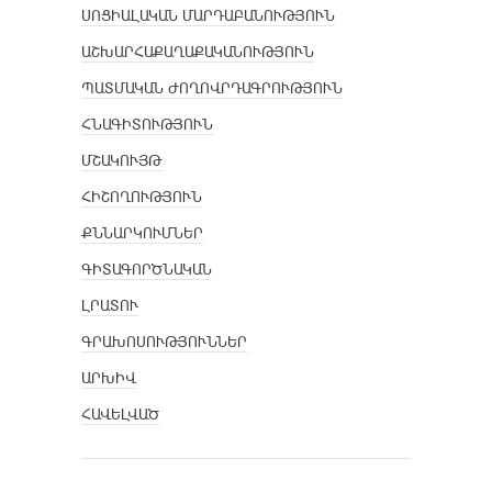
ՍՈՑԻԱԼԱԿԱՆ ՄԱՐԴԱԲԱՆՈՒԹՅՈՒՆ
ԱՇԽԱՐՀԱՔԱՂԱՔԱԿԱՆՈՒԹՅՈՒՆ
ՊԱՏՄԱԿԱՆ ԺՈՂՈՎՐԴԱԳՐՈՒԹՅՈՒՆ
ՀՆԱԳԻՏՈՒԹՅՈՒՆ
ՄՇԱԿՈՒՅԹ
ՀԻՇՈՂՈՒԹՅՈՒՆ
ՔՆՆԱՐԿՈՒՄՆԵՐ
ԳԻՏԱԳՈՐԾՆԱԿԱՆ
ԼՐԱՏՈՒ
ԳՐԱԽՈՍՈՒԹՅՈՒՆՆԵՐ
ԱՐԽԻՎ
ՀԱՎԵԼՎԱԾ