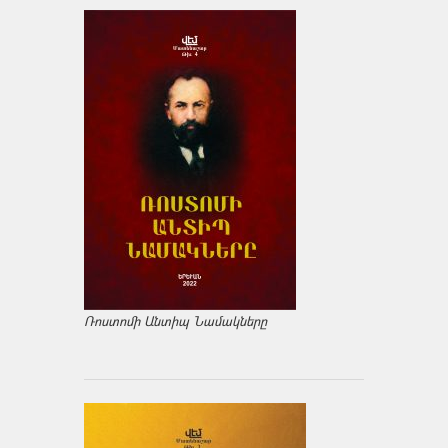
Ռոստոմի Անտիպ Նամակները