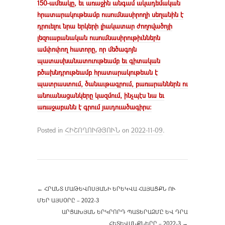
150-ամեակը, եւ առաջին անգամ ակադեմական
հրատարակութեամբ ուսումնասիրողի սեղանին է
դրուելու նրա երկերի լիակատար ժողովածոյի
լեզուաբանական ուսումնասիրութիւններն
ամփոփող հատորը, որ մեծագոյն
պատասխանատուութեամբ եւ գիտական
բծախնդրութեամբ հրատարակութեան է
պատրաստում, ծանաւթագրում, բառարաններն ու
անուանացանկերը կազմում, ինչպէս նա եւ
առաջաբանն է գրում յաւդուածագիրս։
Posted in
ՀԻՇՈՂՈՒԹՅՈՒՆ
on
2022-11-09
.
←
ՀՐԱՆՏ ՄԱԹԵՎՈՍՅԱՆԻ ԵՐԵԿՎԱ ՀԱՅԱՑՔՆ ՈՒ
ՄԵՐ ԱՅՍՕՐԸ – 2022-3
ԱՐՑԱԽՅԱՆ ԵՐԿՐՈՐԴ ՊԱՏԵՐԱԶՄԸ ԵՎ ԴՐԱ
ՀԵՏԵՎԱՆՔՆԵՐԸ – 2022-3
→