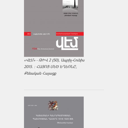
«ՎԷՄ» - ԹԻՎ 2 (50), Ապրիլ-Հունիս
2015. : ՀԱՅՈՑ ՄԵԾ ԵՂԵՌՆԸ,
Քննական Հայացք