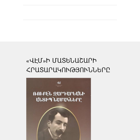
«ՎԷՄ»Ի ՄԱՏԵՆԱՇԱՐԻ
ՀՐԱՏԱՐԱԿՈՒԹՅՈՒՆՆԵՐԸ