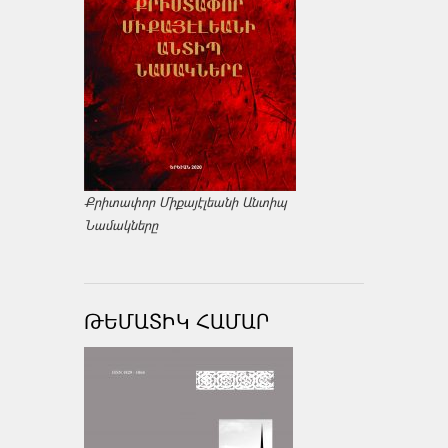
Քրիտափոր Միքայէլեանի Անտիպ
Նամակները
ԹԵՄԱՏԻԿ ՀԱՄԱՐ