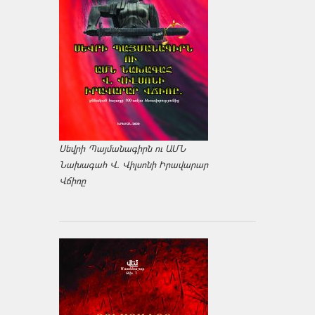
Սեվրի Պայմանագիրն ու ԱՄՆ
Նախագահ Վ. Վիլսոնի Իրավարար
Վճիռը