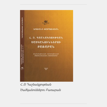
Հ.Յ.Դաշնակցութեան
Ծածկանուններու Բառարան