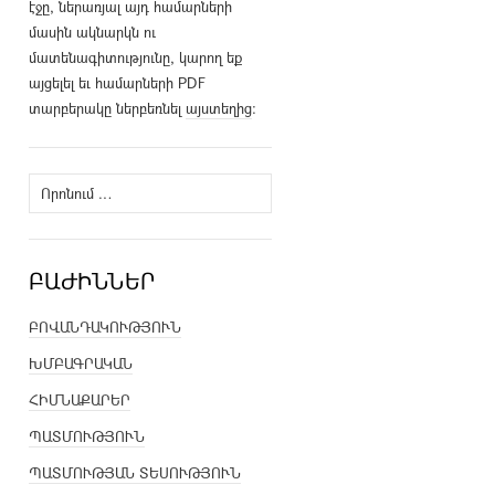
էջը, ներառյալ այդ համարների
մասին ակնարկն ու
մատենագիտությունը, կարող եք
այցելել եւ համարների PDF
տարբերակը ներբեռնել
այստեղից
։
Որոնել՝
ԲԱԺԻՆՆԵՐ
ԲՈՎԱՆԴԱԿՈՒԹՅՈՒՆ
ԽՄԲԱԳՐԱԿԱՆ
ՀԻՄՆԱՔԱՐԵՐ
ՊԱՏՄՈՒԹՅՈՒՆ
ՊԱՏՄՈՒԹՅԱՆ ՏԵՍՈՒԹՅՈՒՆ