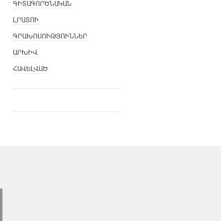
ԳԻՏԱԳՈՐԾՆԱԿԱՆ
ԼՐԱՏՈՒ
ԳՐԱԽՈՍՈՒԹՅՈՒՆՆԵՐ
ԱՐԽԻՎ
ՀԱՎԵԼՎԱԾ