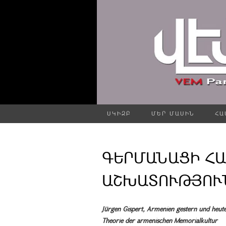
ՍԿԻԶԲ
ՄԵՐ ՄԱՍԻՆ
ՀԱ
ԳԵՐՄԱՆԱՑԻ Հ
ԱՇԽԱՏՈՒԹՅՈՒՆԸ
Jürgen Gispert, Armenien gestern und heute
Theorie der armenischen Memorialkultur