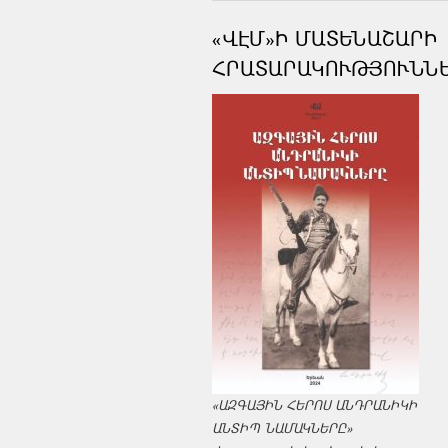
«ՎԷՄ»Ի ՄԱՏԵՆԱՇԱՐԻ
ՀՐԱՏԱՐԱԿՈՒԹՅՈՒՆՆ
«ԱԶԳԱՅԻՆ ՀԵՐՈՍ ԱՆԴՐԱՆԻԿԻ
ԱՆՏԻՊ ՆԱՄԱԿՆԵՐԸ»