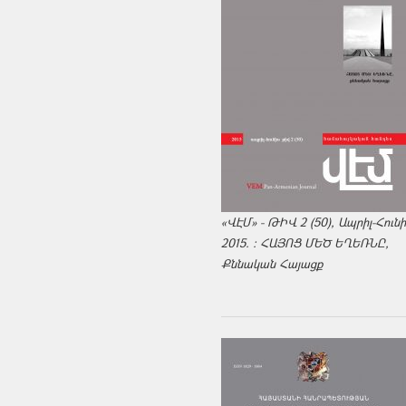
«ՎԷՄ» - ԹԻՎ 2 (50), Ապրիլ-Հուն
2015. : ՀԱՅՈՑ ՄԵԾ ԵՂԵՌՆԸ,
Քննական Հայացք