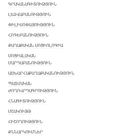
ԳՐԱԿԱՆԱԳԻՏՈՒԹՅՈՒՆ
ԼԵԶՎԱԲԱՆՈՒԹՅՈՒՆ
ՓԻԼԻՍՈՓԱՅՈՒԹՅՈՒՆ
ՀՈԳԵԲԱՆՈՒԹՅՈՒՆ
ՔԱՂԱՔԱԿԱՆ ՍՈՑԻՈԼՈԳԻԱ
ՍՈՑԻԱԼԱԿԱՆ
ՄԱՐԴԱԲԱՆՈՒԹՅՈՒՆ
ԱՇԽԱՐՀԱՔԱՂԱՔԱԿԱՆՈՒԹՅՈՒՆ
ՊԱՏՄԱԿԱՆ
ԺՈՂՈՎՐԴԱԳՐՈՒԹՅՈՒՆ
ՀՆԱԳԻՏՈՒԹՅՈՒՆ
ՄՇԱԿՈՒՅԹ
ՀԻՇՈՂՈՒԹՅՈՒՆ
ՔՆՆԱՐԿՈՒՄՆԵՐ