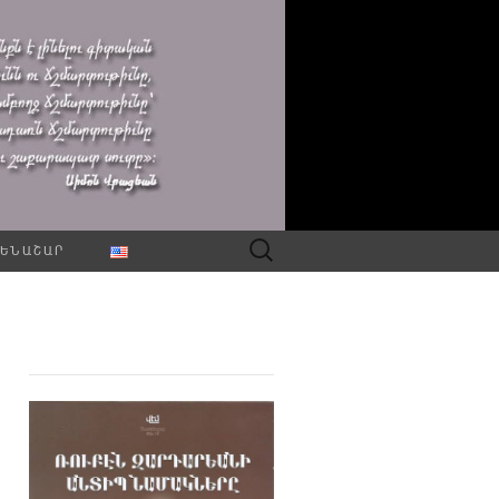
Որոնել՝
ԵՆԱՇԱՐ