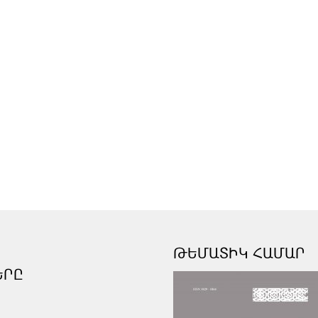
ԹԵՄԱՏԻԿ ՀԱՄԱՐ
ԵՐԸ