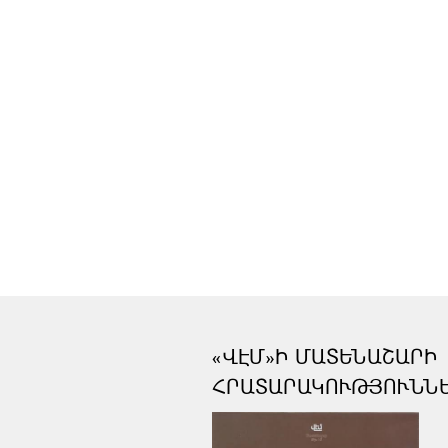
«ՎԷՄ»Ի ՄԱՏԵՆԱՇԱՐԻ
ՀՐԱՏԱՐԱԿՈՒԹՅՈՒՆՆ