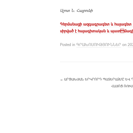
Աշոտ Ն. Հայրունի
Գերմանացի ազգագրագետ և հայագետ դր.
սիրված է հայագիտական և պատմագիտ
Posted in
ԳՐԱԽՈՍՈՒԹՅՈՒՆՆԵՐ
on
20
←
ԱՐՑԱԽՅԱՆ ԵՐԿՐՈՐԴ ՊԱՏԵՐԱԶՄԸ ԵՎ ԴՐ
ՀԱՅՈՑ ՌՈՒՍ