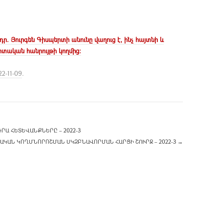
 Յուրգեն Գիսպերտի անունը վաղուց է, ինչ հայտնի և
ական հանրույթի կողմից:
22-11-09
.
Ա ՀԵՏԵՎԱՆՔՆԵՐԸ – 2022-3
ԱԿԱՆ ԿՈՂՄՆՈՐՈՇՄԱՆ ՍԿԶԲՆԱՎՈՐՄԱՆ ՀԱՐՑԻ ՇՈՒՐՋ – 2022-3
→