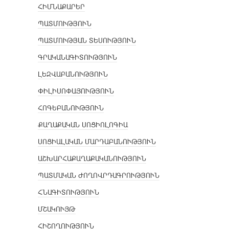
ՀԻՄՆԱՔԱՐԵՐ
ՊԱՏՄՈՒԹՅՈՒՆ
ՊԱՏՄՈՒԹՅԱՆ ՏԵՍՈՒԹՅՈՒՆ
ԳՐԱԿԱՆԱԳԻՏՈՒԹՅՈՒՆ
ԼԵԶՎԱԲԱՆՈՒԹՅՈՒՆ
ՓԻԼԻՍՈՓԱՅՈՒԹՅՈՒՆ
ՀՈԳԵԲԱՆՈՒԹՅՈՒՆ
ՔԱՂԱՔԱԿԱՆ ՍՈՑԻՈԼՈԳԻԱ
ՍՈՑԻԱԼԱԿԱՆ ՄԱՐԴԱԲԱՆՈՒԹՅՈՒՆ
ԱՇԽԱՐՀԱՔԱՂԱՔԱԿԱՆՈՒԹՅՈՒՆ
ՊԱՏՄԱԿԱՆ ԺՈՂՈՎՐԴԱԳՐՈՒԹՅՈՒՆ
ՀՆԱԳԻՏՈՒԹՅՈՒՆ
ՄՇԱԿՈՒՅԹ
ՀԻՇՈՂՈՒԹՅՈՒՆ