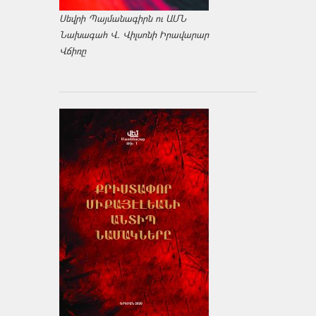
Սեվրի Պայմանագիրն ու ԱՄՆ
Նախագահ Վ. Վիլսոնի Իրավարար
Վճիռը