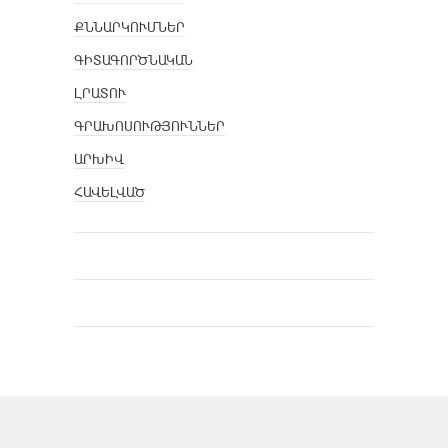
ՔՆՆԱՐԿՈՒՄՆԵՐ
ԳԻՏԱԳՈՐԾՆԱԿԱՆ
ԼՐԱՏՈՒ
ԳՐԱԽՈՍՈՒԹՅՈՒՆՆԵՐ
ԱՐԽԻՎ
ՀԱՎԵԼՎԱԾ