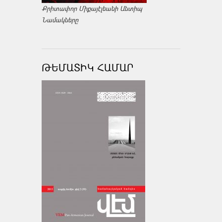
Քրիտափոր Միքայէլեանի Անտիպ
Նամակները
ԹԵՄԱՏԻԿ ՀԱՄԱՐ