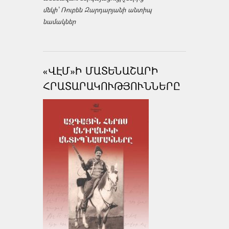
մեկի՝ Ռուբեն Զարդարյանի անտիպ
նամակներ
«ՎԷՄ»Ի ՄԱՏԵՆԱՇԱՐԻ
ՀՐԱՏԱՐԱԿՈՒԹՅՈՒՆՆԵՐԸ