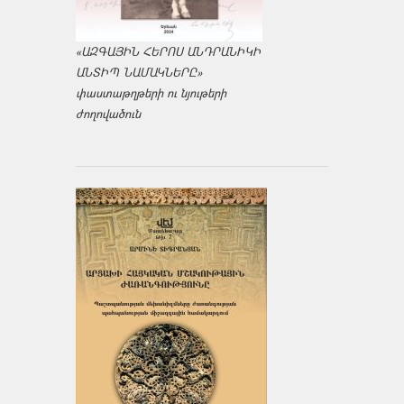
«ԱԶԳԱՅԻՆ ՀԵՐՈՍ ԱՆԴՐԱՆԻԿԻ
ԱՆՏԻՊ ՆԱՄԱԿՆԵՐԸ»
փաստաթղթերի ու նյութերի
ժողովածուն