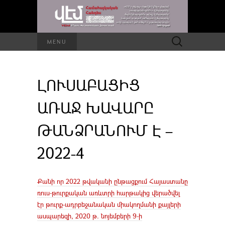
Որոնել՝
MENU
ԼՈՒՍԱԲԱՑԻՑ
ԱՌԱՋ ԽԱՎԱՐԸ
ԹԱՆՁՐԱՆՈՒՄ Է –
2022-4
Քանի որ 2022 թվականի ընթացքում Հայաստանը
ռուս-թուրքական առևտրի հարթակից վերածվել
էր թուրք-ադրբեջանական միակողմանի քայլերի
ասպարեզի, 2020 թ. նոյեմբերի 9-ի