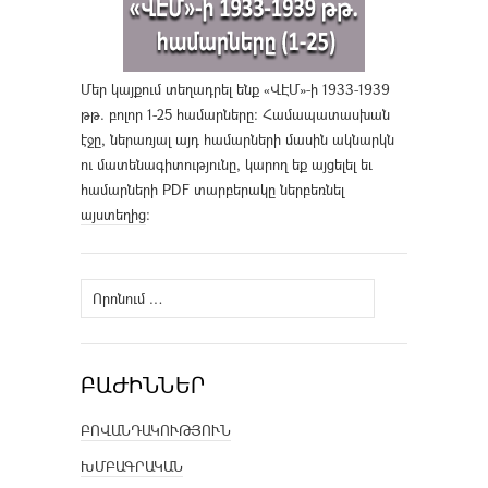
Մեր կայքում տեղադրել ենք «ՎԷՄ»-ի 1933-1939
թթ. բոլոր 1-25 համարները։ Համապատասխան
էջը, ներառյալ այդ համարների մասին ակնարկն
ու մատենագիտությունը, կարող եք այցելել եւ
համարների PDF տարբերակը ներբեռնել
այստեղից
։
Որոնել՝
ԲԱԺԻՆՆԵՐ
ԲՈՎԱՆԴԱԿՈՒԹՅՈՒՆ
ԽՄԲԱԳՐԱԿԱՆ