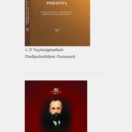
Հ.Յ.Դաշնակցութեան
Ծածկանուններու Բառարան