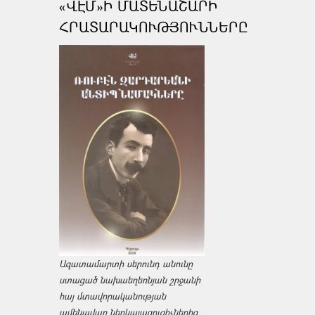
«ՎԷՄ»Ի ՄԱՏԵՆԱՇԱՐԻ
ՀՐԱՏԱՐԱԿՈՒԹՅՈՒՆՆԵՐԸ
Ազատամարտի սերունդ անունը
ստացած նախաեղեռնյան շրջանի
հայ մտավորականության
ամենավառ ներկայացուցիչներից