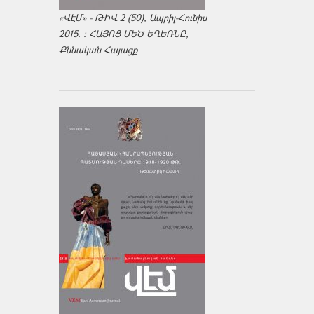
«ՎԷՄ» - ԹԻՎ 2 (50), Ապրիլ-Հունիս
2015. : ՀԱՅՈՑ ՄԵԾ ԵՂԵՌՆԸ,
Քննական Հայացք