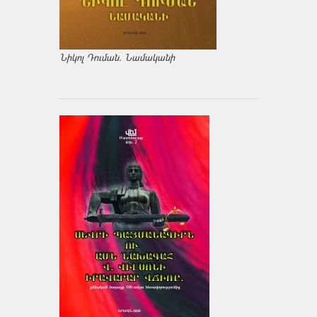
Նիկոլ Դուման. Նամականի