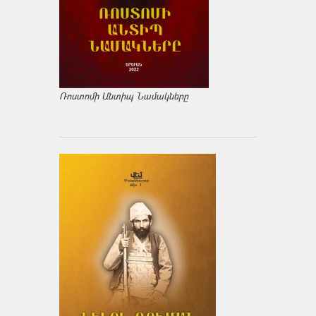
Ռոստոմի Անտիպ Նամակները