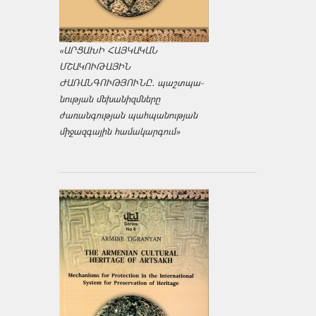
«ԱՐՑԱԽԻ ՀԱՅԿԱԿԱՆ
ՄՇԱԿՈՒԹԱՅԻՆ
ԺԱՌԱՆԳՈՒԹՅՈՒՆԸ․ պաշտպա­
նության մեխանիզմները
ժառանգության պահպանության
միջազ­գային համակարգում»