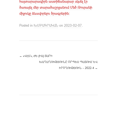
հայտարարագիրն աստիճանաբար սկսել էր
ծառայել մեր տարածաշրջանում Մեծ Թուրանի
միջուկը ձևավորելու ծրագրերին։
Posted in
ԽՄԲԱԳՐԱԿԱՆ
on
2023-02-07
.
←
«ՎԷՄ», ԺԵ (ԻԱ) ՏԱՐԻ
ԽԱՂԱՂՈՒԹՅՈՒՆԸ ՈՐՊԵՍ ՊԱՏՈՒՄ ԵՎ
ԻՐՈՂՈՒԹՅՈՒՆ – 2022-4
→