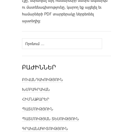
էջը, ներառյալ այդ համարների մասին ակնարկն
ու մատենագիտությունը, կարող եք այցելել եւ
համարների PDF տարբերակը ներբեռնել
այստեղից
։
Որոնել՝
ԲԱԺԻՆՆԵՐ
ԲՈՎԱՆԴԱԿՈՒԹՅՈՒՆ
ԽՄԲԱԳՐԱԿԱՆ
ՀԻՄՆԱՔԱՐԵՐ
ՊԱՏՄՈՒԹՅՈՒՆ
ՊԱՏՄՈՒԹՅԱՆ ՏԵՍՈՒԹՅՈՒՆ
ԳՐԱԿԱՆԱԳԻՏՈՒԹՅՈՒՆ