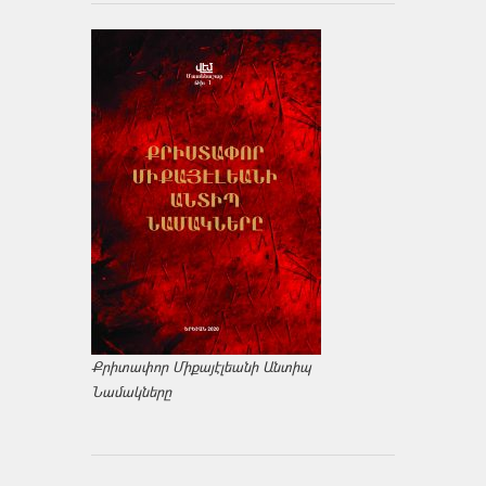
Քրիտափոր Միքայէլեանի Անտիպ
Նամակները