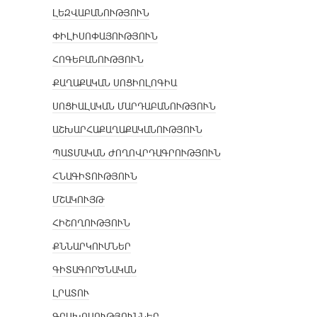
ԼԵԶՎԱԲԱՆՈՒԹՅՈՒՆ
ՓԻԼԻՍՈՓԱՅՈՒԹՅՈՒՆ
ՀՈԳԵԲԱՆՈՒԹՅՈՒՆ
ՔԱՂԱՔԱԿԱՆ ՍՈՑԻՈԼՈԳԻԱ
ՍՈՑԻԱԼԱԿԱՆ ՄԱՐԴԱԲԱՆՈՒԹՅՈՒՆ
ԱՇԽԱՐՀԱՔԱՂԱՔԱԿԱՆՈՒԹՅՈՒՆ
ՊԱՏՄԱԿԱՆ ԺՈՂՈՎՐԴԱԳՐՈՒԹՅՈՒՆ
ՀՆԱԳԻՏՈՒԹՅՈՒՆ
ՄՇԱԿՈՒՅԹ
ՀԻՇՈՂՈՒԹՅՈՒՆ
ՔՆՆԱՐԿՈՒՄՆԵՐ
ԳԻՏԱԳՈՐԾՆԱԿԱՆ
ԼՐԱՏՈՒ
ԳՐԱԽՈՍՈՒԹՅՈՒՆՆԵՐ