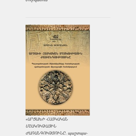
«ԱՐՑԱԽԻ ՀԱՅԿԱԿԱՆ
ՄՇԱԿՈՒԹԱՅԻՆ
ԺԱՌԱՆԳՈՒԹՅՈՒՆԸ․ պաշտպա­