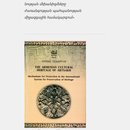
նության մեխանիզմները
ժառանգության պահպանության
միջազ­գային համակարգում»