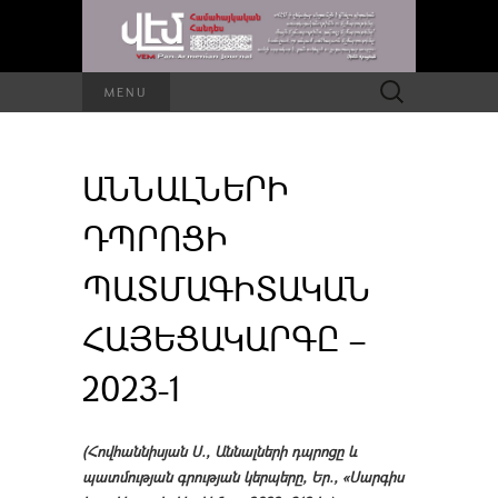
Որոնել՝
MENU
ԱՆՆԱԼՆԵՐԻ
ԴՊՐՈՑԻ
ՊԱՏՄԱԳԻՏԱԿԱՆ
ՀԱՅԵՑԱԿԱՐԳԸ –
2023-1
(Հովհաննիսյան Ս., Աննալների դպրոցը և
պատմության գրության կերպերը, Եր., «Սարգիս