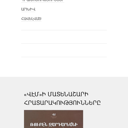
ԱՐԽԻՎ
ՀԱՎԵԼՎԱԾ
«ՎԷՄ»Ի ՄԱՏԵՆԱՇԱՐԻ
ՀՐԱՏԱՐԱԿՈՒԹՅՈՒՆՆԵՐԸ