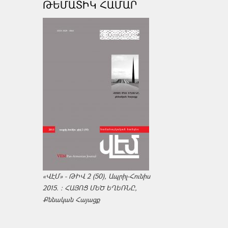
ԹԵՄԱՏԻԿ ՀԱՄԱՐ
«ՎԷՄ» - ԹԻՎ 2 (50), Ապրիլ-Հունիս
2015. : ՀԱՅՈՑ ՄԵԾ ԵՂԵՌՆԸ,
Քննական Հայացք