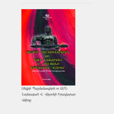
Սեվրի Պայմանագիրն ու ԱՄՆ
Նախագահ Վ. Վիլսոնի Իրավարար
Վճիռը