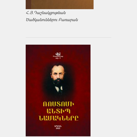
Հ.Յ.Դաշնակցութեան
Ծածկանուններու Բառարան