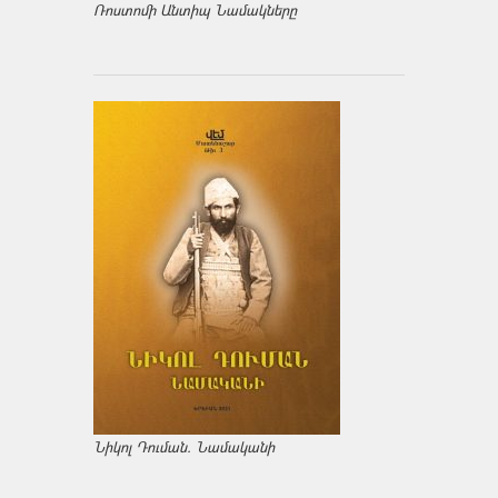
Ռոստոմի Անտիպ Նամակները
Նիկոլ Դուման. Նամականի