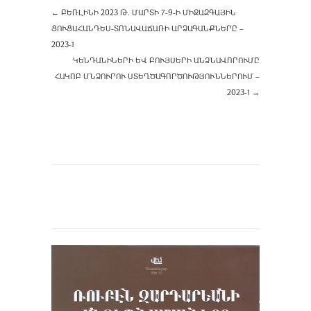
←
ԲԵՌԼԻՆԻ 2023 Թ. ՄԱՐՏԻ 7-9-Ի ՄԻՋԱԶԳԱՅԻՆ
ՑՈՒՑԱՀԱՆԴԵՍ-ՏՈՆԱՎԱՃԱՌԻ ԱՐՁԱԳԱՆՔՆԵՐԸ –
2023-1
ԿԵՆԴԱՆԻՆԵՐԻ ԵՎ ԲՈՒՅՍԵՐԻ ԱՆՁՆԱՎՈՐՈՒՄԸ
ՀԱԿՈԲ ՄՆՁՈՒՐՈՒ ՍՏԵՂԾԱԳՈՐԾՈՒԹՅՈՒՆՆԵՐՈՒՄ –
2023-1
→