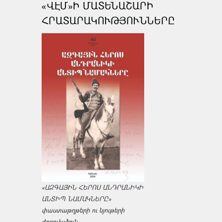
«ՎԷՄ»Ի ՄԱՏԵՆԱՇԱՐԻ
ՀՐԱՏԱՐԱԿՈՒԹՅՈՒՆՆԵՐԸ
«ԱԶԳԱՅԻՆ ՀԵՐՈՍ ԱՆԴՐԱՆԻԿԻ
ԱՆՏԻՊ ՆԱՄԱԿՆԵՐԸ»
փաստաթղթերի ու նյութերի
ժողովածուն