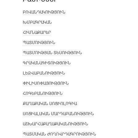
ԲՈՎԱՆԴԱԿՈՒԹՅՈՒՆ
ԽՄԲԱԳՐԱԿԱՆ
ՀԻՄՆԱՔԱՐԵՐ
ՊԱՏՄՈՒԹՅՈՒՆ
ՊԱՏՄՈՒԹՅԱՆ ՏԵՍՈՒԹՅՈՒՆ
ԳՐԱԿԱՆԱԳԻՏՈՒԹՅՈՒՆ
ԼԵԶՎԱԲԱՆՈՒԹՅՈՒՆ
ՓԻԼԻՍՈՓԱՅՈՒԹՅՈՒՆ
ՀՈԳԵԲԱՆՈՒԹՅՈՒՆ
ՔԱՂԱՔԱԿԱՆ ՍՈՑԻՈԼՈԳԻԱ
ՍՈՑԻԱԼԱԿԱՆ ՄԱՐԴԱԲԱՆՈՒԹՅՈՒՆ
ԱՇԽԱՐՀԱՔԱՂԱՔԱԿԱՆՈՒԹՅՈՒՆ
ՊԱՏՄԱԿԱՆ ԺՈՂՈՎՐԴԱԳՐՈՒԹՅՈՒՆ