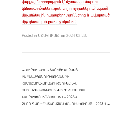
վարքային իրողություն է՝ մշտառկա մարդու
կենսագրոծունեության բոլոր ոլորտներում՝ սկսած
միջանձնային հարաբերություններից և ավարտած
միջպետական-քաղաքականով:
Posted in
ՄՇԱԿՈՒՅԹ
on
2024-02-23
.
←
ԾԵՐՈՒՆԱԿԱՆ ՏԱՐԻՔԻ ԱՆՁԱՆՑ
ԻՆՔՆԱՍՊԱՆՈՒԹՅՈՒՆՆԵՐԻ
ՀԱՄԱՃԱՐԱԿԱԲԱՆՈՒԹՅՈՒՆԸ ԵՎ
ՅՈՒՐԱՀԱՏԿՈՒԹՅՈՒՆՆԵՐԸ ՀԱՅԱՍՏԱՆ
ՀԱՆՐԱՊԵՏՈՒԹՅՈՒՆՈՒՄ – 2023-4
21-ՐԴ ԴԱՐԻ ՊԱՏԵՐԱԶՄԱԿԱՆ ԴԻՍԿՈՒՐՍԸ – 2023-4
→