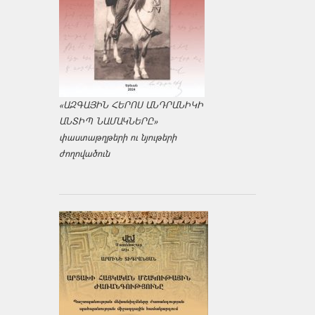
«ԱԶԳԱՅԻՆ ՀԵՐՈՍ ԱՆԴՐԱՆԻԿԻ
ԱՆՏԻՊ ՆԱՄԱԿՆԵՐԸ»
փաստաթղթերի ու նյութերի
ժողովածուն