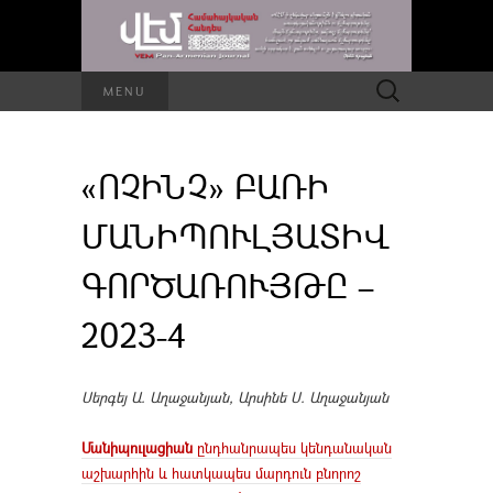
Որոնել՝
MENU
«ՈՉԻՆՉ» ԲԱՌԻ
ՄԱՆԻՊՈՒԼՅԱՏԻՎ
ԳՈՐԾԱՌՈՒՅԹԸ –
2023-4
Սերգեյ Ա. Աղաջանյան, Արսինե Ս. Աղաջանյան
Մանիպուլացիան
ընդհանրապես կենդանական
աշխարհին և հատկապես մարդուն բնորոշ