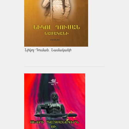
Նիկոլ Դուման. Նամականի