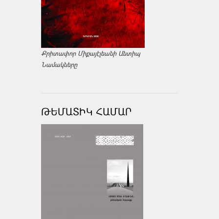
Քրիտափոր Միքայէլեանի Անտիպ
Նամակները
ԹԵՄԱՏԻԿ ՀԱՄԱՐ