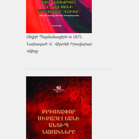
Սեվրի Պայմանագիրն ու ԱՄՆ
Նախագահ Վ. Վիլսոնի Իրավարար
Վճիռը