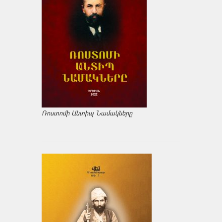
Ռոստոմի Անտիպ Նամակները