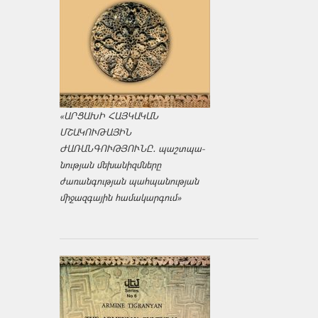
«ԱՐՑԱԽԻ ՀԱՅԿԱԿԱՆ
ՄՇԱԿՈՒԹԱՅԻՆ
ԺԱՌԱՆԳՈՒԹՅՈՒՆԸ․ պաշտպա­
նության մեխանիզմները
ժառանգության պահպանության
միջազ­գային համակարգում»