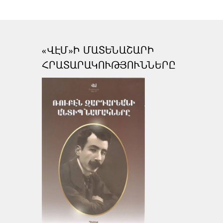
«ՎԷՄ»Ի ՄԱՏԵՆԱՇԱՐԻ
ՀՐԱՏԱՐԱԿՈՒԹՅՈՒՆՆԵՐԸ