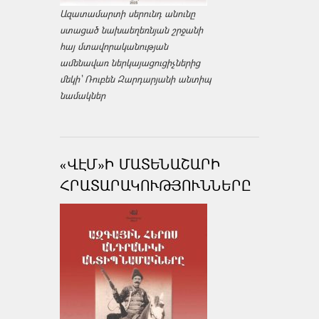
Ազատամարտի սերունդ անունը
ստացած նախաեղեռնյան շրջանի
հայ մտավորականության
ամենավառ ներկայացուցիչներից
մեկի՝ Ռուբեն Զարդարյանի անտիպ
նամակներ
«ՎԷՄ»Ի ՄԱՏԵՆԱՇԱՐԻ
ՀՐԱՏԱՐԱԿՈՒԹՅՈՒՆՆԵՐԸ