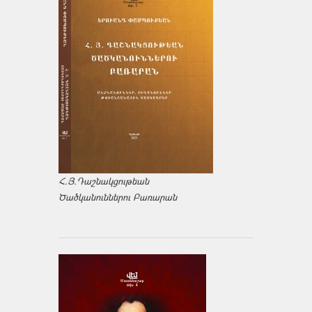
Հ.Յ.Դաշնակցութեան
Ծածկանուններու Բառարան