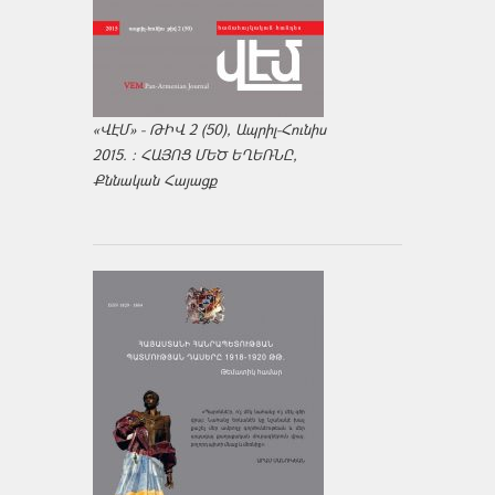
«ՎԷՄ» - ԹԻՎ 2 (50), Ապրիլ-Հունիս
2015. : ՀԱՅՈՑ ՄԵԾ ԵՂԵՌՆԸ,
Քննական Հայացք