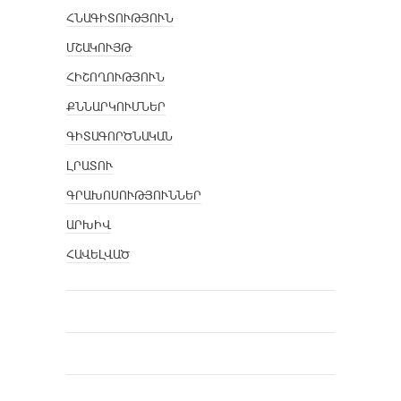
ՀՆԱԳԻՏՈՒԹՅՈՒՆ
ՄՇԱԿՈՒՅԹ
ՀԻՇՈՂՈՒԹՅՈՒՆ
ՔՆՆԱՐԿՈՒՄՆԵՐ
ԳԻՏԱԳՈՐԾՆԱԿԱՆ
ԼՐԱՏՈՒ
ԳՐԱԽՈՍՈՒԹՅՈՒՆՆԵՐ
ԱՐԽԻՎ
ՀԱՎԵԼՎԱԾ