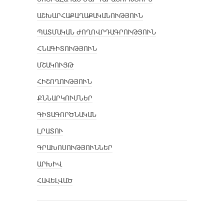
ԱՇԽԱՐՀԱՔԱՂԱՔԱԿԱՆՈՒԹՅՈՒՆ
ՊԱՏՄԱԿԱՆ ԺՈՂՈՎՐԴԱԳՐՈՒԹՅՈՒՆ
ՀՆԱԳԻՏՈՒԹՅՈՒՆ
ՄՇԱԿՈՒՅԹ
ՀԻՇՈՂՈՒԹՅՈՒՆ
ՔՆՆԱՐԿՈՒՄՆԵՐ
ԳԻՏԱԳՈՐԾՆԱԿԱՆ
ԼՐԱՏՈՒ
ԳՐԱԽՈՍՈՒԹՅՈՒՆՆԵՐ
ԱՐԽԻՎ
ՀԱՎԵԼՎԱԾ