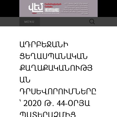
Որոնել՝
MENU
ԱԴՐԲԵՋԱՆԻ
ՑԵՂԱՍՊԱՆԱԿԱՆ
ՔԱՂԱՔԱԿԱՆՈՒԹՅ
ԱՆ
ԴՐՍԵՎՈՐՈՒՄՆԵՐԸ
՝ 2020 Թ. 44-ՕՐՅԱ
ՊԱՏԵՐԱԶՄԻՑ