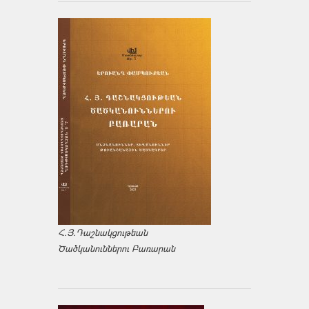
Հ.Յ.Դաշնակցութեան
Ծածկանուններու Բառարան