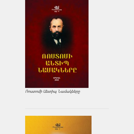
Ռոստոմի Անտիպ Նամակները