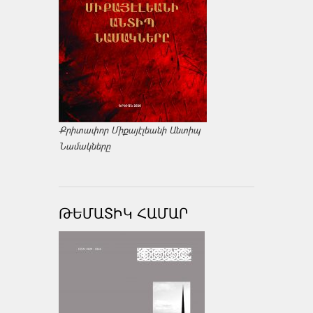
Քրիտափոր Միքայէլեանի Անտիպ
Նամակները
ԹԵՄԱՏԻԿ ՀԱՄԱՐ