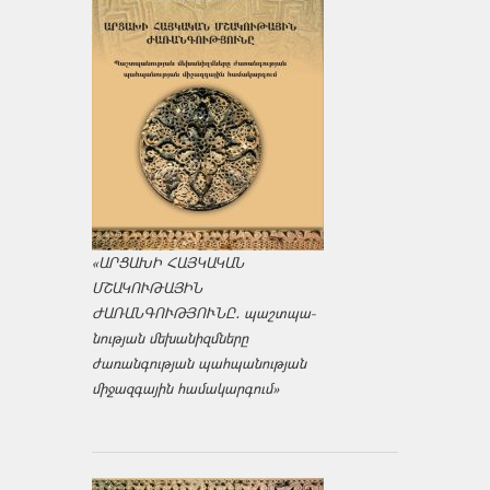
«ԱՐՑԱԽԻ ՀԱՅԿԱԿԱՆ
ՄՇԱԿՈՒԹԱՅԻՆ
ԺԱՌԱՆԳՈՒԹՅՈՒՆԸ․ պաշտպա­
նության մեխանիզմները
ժառանգության պահպանության
միջազ­գային համակարգում»