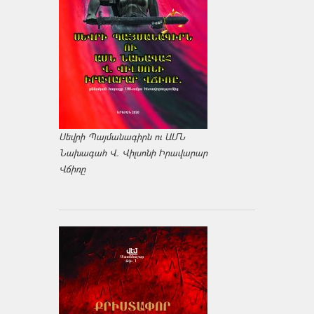
Սեվրի Պայմանագիրն ու ԱՄՆ
Նախագահ Վ. Վիլսոնի Իրավարար
Վճիռը