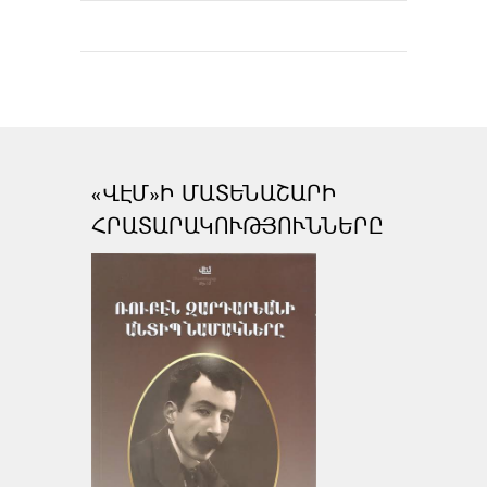
«ՎԷՄ»Ի ՄԱՏԵՆԱՇԱՐԻ
ՀՐԱՏԱՐԱԿՈՒԹՅՈՒՆՆԵՐԸ