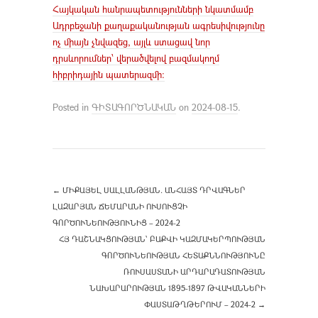
Հայկական հանրապետությունների նկատմամբ
Ադրբեջանի քաղաքականության ագրեսիվությունը
ոչ միայն չնվազեց, այլև ստացավ նոր
դրսևորումներ՝ վերածվելով բազմակողմ
հիբրիդային պատերազմի:
Posted in
ԳԻՏԱԳՈՐԾՆԱԿԱՆ
on
2024-08-15
.
←
ՄԻՔԱՅԵԼ ՍԱԼԼԱՆԹՅԱՆ. ԱՆՀԱՅՏ ԴՐՎԱԳՆԵՐ
ԼԱԶԱՐՅԱՆ ՃԵՄԱՐԱՆԻ ՈՒՍՈՒՑՉԻ
ԳՈՐԾՈՒՆԵՈՒԹՅՈՒՆԻՑ – 2024-2
ՀՅ ԴԱՇՆԱԿՑՈՒԹՅԱՆ՝ ԲԱՔՎԻ ԿԱԶՄԱԿԵՐՊՈՒԹՅԱՆ
ԳՈՐԾՈՒՆԵՈՒԹՅԱՆ ՀԵՏԱՔՆՆՈՒԹՅՈՒՆԸ
ՌՈՒՍԱՍՏԱՆԻ ԱՐԴԱՐԱԴԱՏՈՒԹՅԱՆ
ՆԱԽԱՐԱՐՈՒԹՅԱՆ 1895-1897 ԹՎԱԿԱՆՆԵՐԻ
ՓԱՍՏԱԹՂԹԵՐՈՒՄ – 2024-2
→