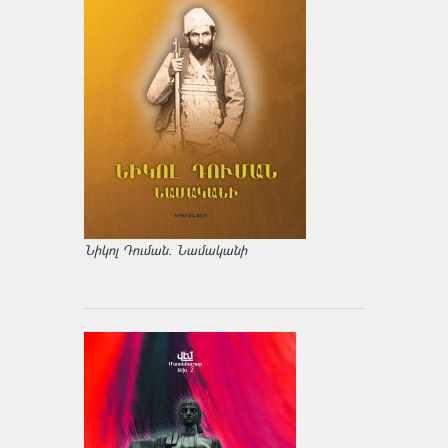
Նիկոլ Դուման. Նամականի