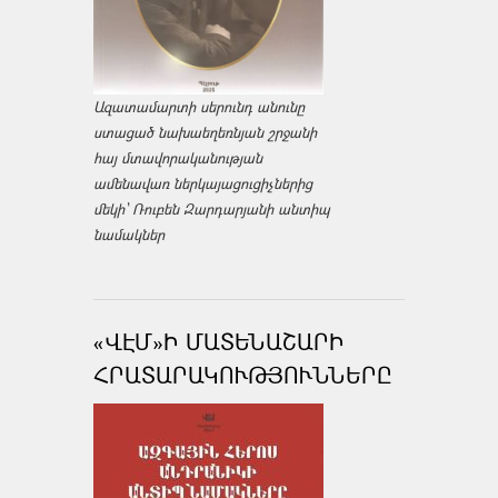
Ազատամարտի սերունդ անունը
ստացած նախաեղեռնյան շրջանի
հայ մտավորականության
ամենավառ ներկայացուցիչներից
մեկի՝ Ռուբեն Զարդարյանի անտիպ
նամակներ
«ՎԷՄ»Ի ՄԱՏԵՆԱՇԱՐԻ
ՀՐԱՏԱՐԱԿՈՒԹՅՈՒՆՆԵՐԸ