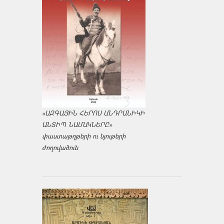
«ԱԶԳԱՅԻՆ ՀԵՐՈՍ ԱՆԴՐԱՆԻԿԻ
ԱՆՏԻՊ ՆԱՄԱԿՆԵՐԸ»
փաստաթղթերի ու նյութերի
ժողովածուն