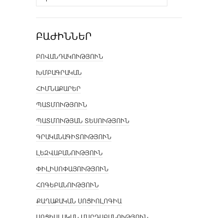
ԲԱԺԻՆՆԵՐ
ԲՈՎԱՆԴԱԿՈՒԹՅՈՒՆ
ԽՄԲԱԳՐԱԿԱՆ
ՀԻՄՆԱՔԱՐԵՐ
ՊԱՏՄՈՒԹՅՈՒՆ
ՊԱՏՄՈՒԹՅԱՆ ՏԵՍՈՒԹՅՈՒՆ
ԳՐԱԿԱՆԱԳԻՏՈՒԹՅՈՒՆ
ԼԵԶՎԱԲԱՆՈՒԹՅՈՒՆ
ՓԻԼԻՍՈՓԱՅՈՒԹՅՈՒՆ
ՀՈԳԵԲԱՆՈՒԹՅՈՒՆ
ՔԱՂԱՔԱԿԱՆ ՍՈՑԻՈԼՈԳԻԱ
ՍՈՑԻԱԼԱԿԱՆ ՄԱՐԴԱԲԱՆՈՒԹՅՈՒՆ