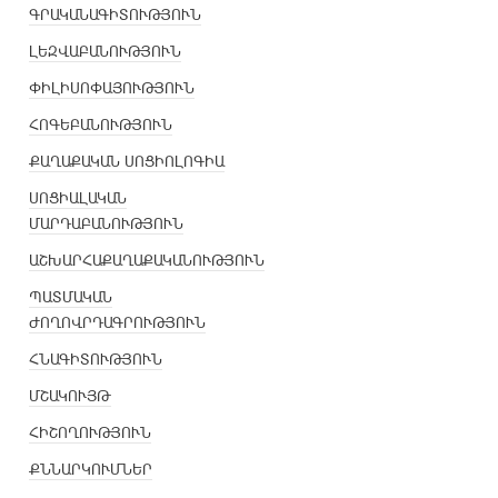
ԳՐԱԿԱՆԱԳԻՏՈՒԹՅՈՒՆ
ԼԵԶՎԱԲԱՆՈՒԹՅՈՒՆ
ՓԻԼԻՍՈՓԱՅՈՒԹՅՈՒՆ
ՀՈԳԵԲԱՆՈՒԹՅՈՒՆ
ՔԱՂԱՔԱԿԱՆ ՍՈՑԻՈԼՈԳԻԱ
ՍՈՑԻԱԼԱԿԱՆ
ՄԱՐԴԱԲԱՆՈՒԹՅՈՒՆ
ԱՇԽԱՐՀԱՔԱՂԱՔԱԿԱՆՈՒԹՅՈՒՆ
ՊԱՏՄԱԿԱՆ
ԺՈՂՈՎՐԴԱԳՐՈՒԹՅՈՒՆ
ՀՆԱԳԻՏՈՒԹՅՈՒՆ
ՄՇԱԿՈՒՅԹ
ՀԻՇՈՂՈՒԹՅՈՒՆ
ՔՆՆԱՐԿՈՒՄՆԵՐ