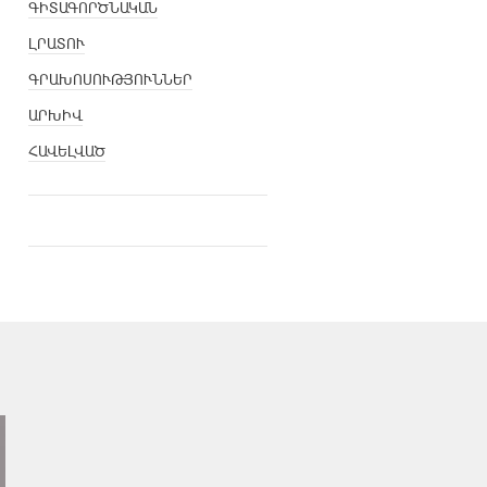
ԳԻՏԱԳՈՐԾՆԱԿԱՆ
ԼՐԱՏՈՒ
ԳՐԱԽՈՍՈՒԹՅՈՒՆՆԵՐ
ԱՐԽԻՎ
ՀԱՎԵԼՎԱԾ