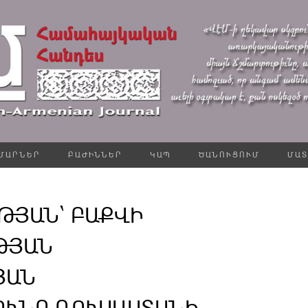
ՄԱՐՆԵՐ
ԲԱԺԻՆՆԵՐ
ԿԱՊ
ԾԱՆՈՒՑՈՒՄ
ՄԱՏ
ԹՅԱՆ՝ ԲԱՔՎԻ
ԹՅԱՆ
ՅԱՆ
ՈՒՆԸ ՌՈՒՍԱՍՏԱՆԻ