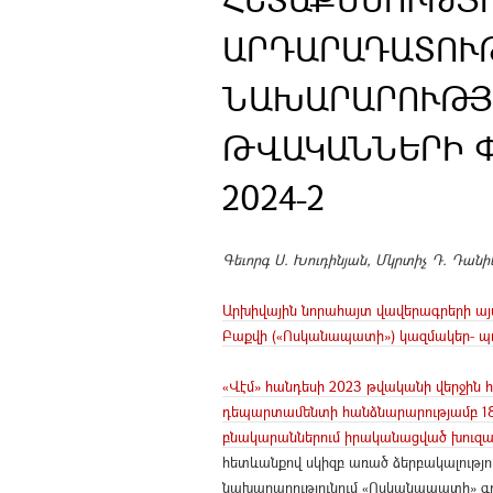
ԱՐԴԱՐԱԴԱՏՈՒ
ՆԱԽԱՐԱՐՈՒԹՅԱ
ԹՎԱԿԱՆՆԵՐԻ 
2024-2
Գեւորգ Ս. Խուդինյան, Մկրտիչ Դ. Դանի
Արխիվային նորահայտ վավերագրերի այս
Բաքվի («Ոսկանապատի») կազմակեր- պու
«Վէմ» հանդեսի 2023 թվականի վերջին
դեպարտամենտի հանձնարարությամբ 18
բնակարաններում իրականացված խուզար
հետևանքով սկիզբ առած ձերբակալությ
նախարարությունում «Ոսկանապատի» գ