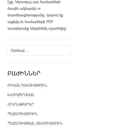
էջը, ներառյալ այդ համարների
մասին ակնարկն ու
մատենագիտությունը, կարող եք
այցելել եւ համարների PDF
տարբերակը ներբեռնել
այստեղից
։
Որոնել՝
ԲԱԺԻՆՆԵՐ
ԲՈՎԱՆԴԱԿՈՒԹՅՈՒՆ
ԽՄԲԱԳՐԱԿԱՆ
ՀԻՄՆԱՔԱՐԵՐ
ՊԱՏՄՈՒԹՅՈՒՆ
ՊԱՏՄՈՒԹՅԱՆ ՏԵՍՈՒԹՅՈՒՆ