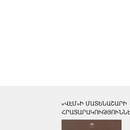
«ՎԷՄ»Ի ՄԱՏԵՆԱՇԱՐԻ
ՀՐԱՏԱՐԱԿՈՒԹՅՈՒՆՆ