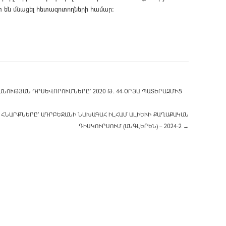
տ են մնացել հետազոտողների համար։
ՆՈՒԹՅԱՆ ԴՐՍԵՎՈՐՈՒՄՆԵՐԸ՝ 2020 Թ. 44-ՕՐՅԱ ՊԱՏԵՐԱԶՄԻՑ
ՀՆԱՐՔՆԵՐԸ՝ ԱԴՐԲԵՋԱՆԻ ՆԱԽԱԳԱՀ ԻԼՀԱՄ ԱԼԻԵՒԻ ՔԱՂԱՔԱԿԱՆ Դ
ԻՍԿՈՒՐՍՈՒՄ (ԱՆԳԼԵՐԵՆ) – 2024-2
→