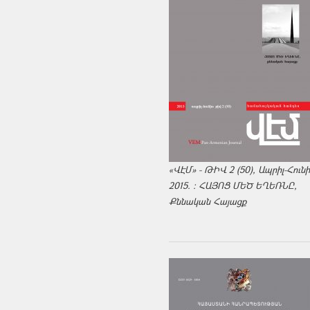
«ՎԷՄ» - ԹԻՎ 2 (50), Ապրիլ-Հուն
2015. : ՀԱՅՈՑ ՄԵԾ ԵՂԵՌՆԸ,
Քննական Հայացք