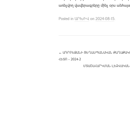
առնչվող վավերագրերը մինչ օրս անհայ
Posted in
ԱՐԽԻՎ
on
2024-08-15
.
←
ԱԴՐԲԵՋԱՆԻ ՑԵՂԱՍՊԱՆԱԿԱՆ ՔԱՂԱՔԱԿԱ
ՀԵՏՈ – 2024-2
ՄՏԱՇԱՀԱՐԿՄԱՆ ԼԵԶՎԱԿԱՆ 