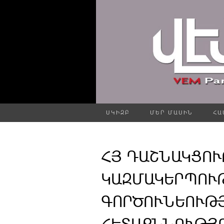
ՍԿԻԶԲ
ՄԵՐ ՄԱՍԻՆ
ՀԱ
ՀՅ ԴԱՇՆԱԿՑՈՒ
ԿԱԶՄԱԿԵՐՊՈՒ
ԳՈՐԾՈՒՆԵՈՒԹ
ՀԵՏԱՔՆՆՈՒԹՅ