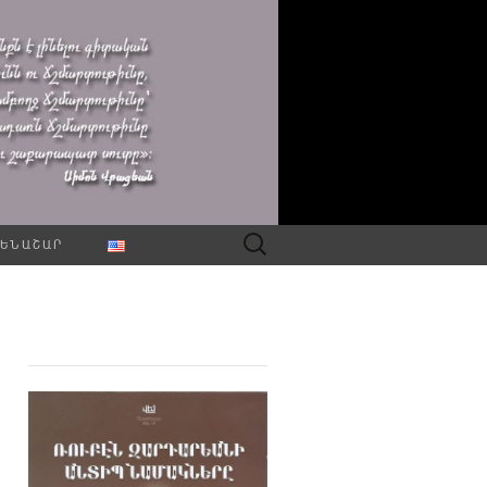
Որոնել՝
ԵՆԱՇԱՐ