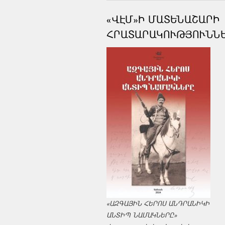
«ՎԷՄ»Ի ՄԱՏԵՆԱՇԱՐԻ
ՀՐԱՏԱՐԱԿՈՒԹՅՈՒՆՆ
«ԱԶԳԱՅԻՆ ՀԵՐՈՍ ԱՆԴՐԱՆԻԿԻ
ԱՆՏԻՊ ՆԱՄԱԿՆԵՐԸ»