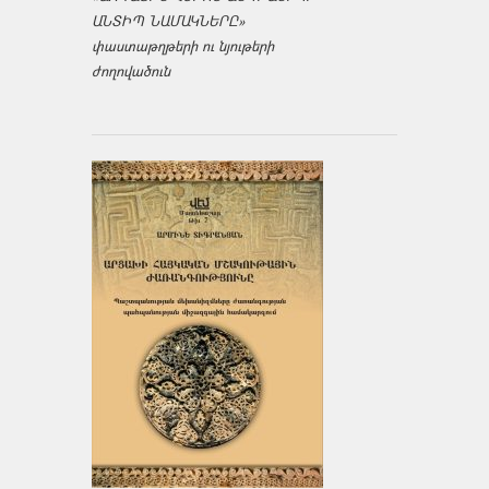
ԱՆՏԻՊ ՆԱՄԱԿՆԵՐԸ»
փաստաթղթերի ու նյութերի
ժողովածուն