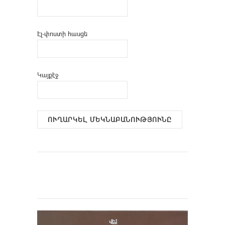
Էլ-փոստի հասցե
Կայքէջ