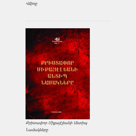
Վճիռը
Քրիտափոր Միքայէլեանի Անտիպ
Նամակները