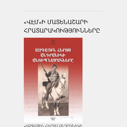
«ՎԷՄ»Ի ՄԱՏԵՆԱՇԱՐԻ
ՀՐԱՏԱՐԱԿՈՒԹՅՈՒՆՆԵՐԸ
«ԱԶԳԱՅԻՆ ՀԵՐՈՍ ԱՆԴՐԱՆԻԿԻ