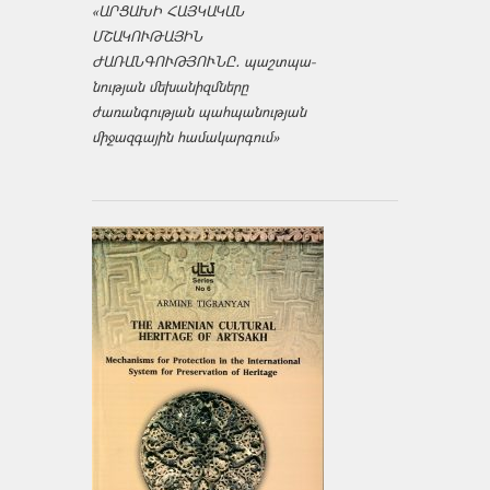
«ԱՐՑԱԽԻ ՀԱՅԿԱԿԱՆ
ՄՇԱԿՈՒԹԱՅԻՆ
ԺԱՌԱՆԳՈՒԹՅՈՒՆԸ․ պաշտպա­
նության մեխանիզմները
ժառանգության պահպանության
միջազ­գային համակարգում»