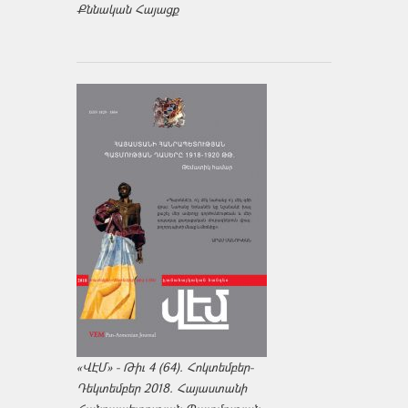
Քննական Հայացք
«ՎԷՄ» - Թիւ 4 (64). Հոկտեմբեր-
Դեկտեմբեր 2018. Հայաստանի