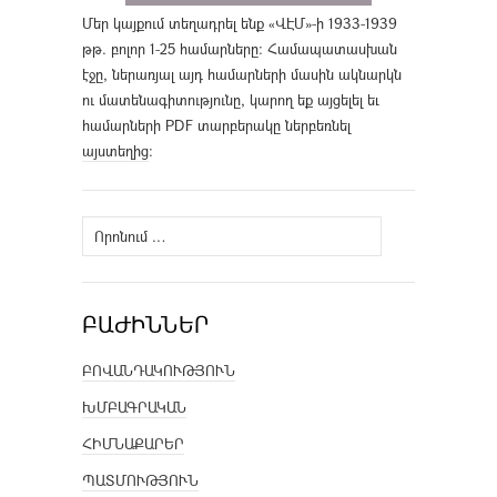
Մեր կայքում տեղադրել ենք «ՎԷՄ»-ի 1933-1939
թթ. բոլոր 1-25 համարները։ Համապատասխան
էջը, ներառյալ այդ համարների մասին ակնարկն
ու մատենագիտությունը, կարող եք այցելել եւ
համարների PDF տարբերակը ներբեռնել
այստեղից
։
Որոնել՝
ԲԱԺԻՆՆԵՐ
ԲՈՎԱՆԴԱԿՈՒԹՅՈՒՆ
ԽՄԲԱԳՐԱԿԱՆ
ՀԻՄՆԱՔԱՐԵՐ
ՊԱՏՄՈՒԹՅՈՒՆ