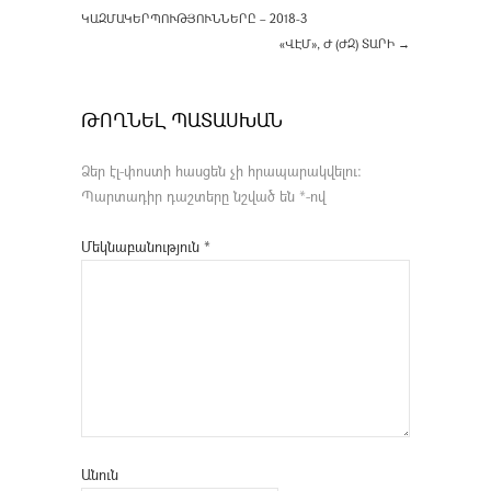
ԿԱԶՄԱԿԵՐՊՈՒԹՅՈՒՆՆԵՐԸ – 2018-3
«ՎԷՄ», Ժ (ԺԶ) ՏԱՐԻ
→
ԹՈՂՆԵԼ ՊԱՏԱՍԽԱՆ
Ձեր էլ-փոստի հասցեն չի հրապարակվելու։
Պարտադիր դաշտերը նշված են
*
-ով
Մեկնաբանություն
*
Անուն