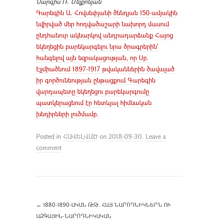
Սարգիս Ռ. Մելքոնյան
Գարեգին Ա. Հովսեփյանի ծննդյան 150-ամյակին
նվիրված մեր հոդվածաշարի նախորդ մասում
ընդհանուր ակնարկով անդրադարձանք Հայոց
եկեղեցին բարեկարգելու նրա ծրագրերին՝
հանգելով այն եզրակացության, որ Սբ.
Էջմիածնում 1897-1917 թվականներին ծավալած
իր գործունեության ընթացքում Գարեգին
վարդապետը եկեղեցու բարեկարգումը
պատկերացնում էր հետևյալ հիմնական
խնդիրների լուծմամբ.
Posted in
ՀԱՎԵԼՎԱԾ
on
2018-09-30
.
Leave a
comment
←
1880-1890-ԱԿԱՆ ԹԹ. ՀԱՅ ՆԱՐՈԴՆԻԿՆԵՐՆ ՈՒ
ԱԶԳԱՅԻՆ-ՆԱՐՈԴՆԻԿԱԿԱՆ