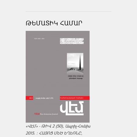
ԹԵՄԱՏԻԿ ՀԱՄԱՐ
«ՎԷՄ» - ԹԻՎ 2 (50), Ապրիլ-Հունիս
2015. : ՀԱՅՈՑ ՄԵԾ ԵՂԵՌՆԸ,