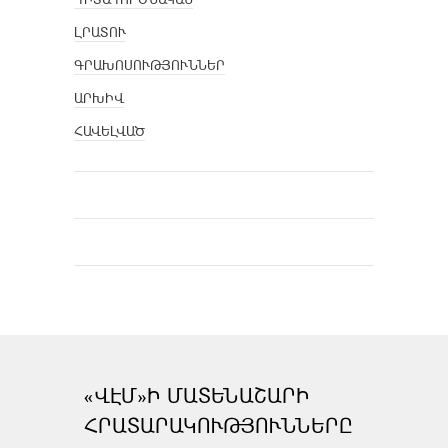
ԼՐԱՏՈՒ
ԳՐԱԽՈՍՈՒԹՅՈՒՆՆԵՐ
ԱՐԽԻՎ
ՀԱՎԵԼՎԱԾ
«ՎԷՄ»Ի ՄԱՏԵՆԱՇԱՐԻ
ՀՐԱՏԱՐԱԿՈՒԹՅՈՒՆՆԵՐԸ