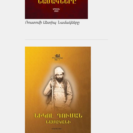
Ռոստոմի Անտիպ Նամակները