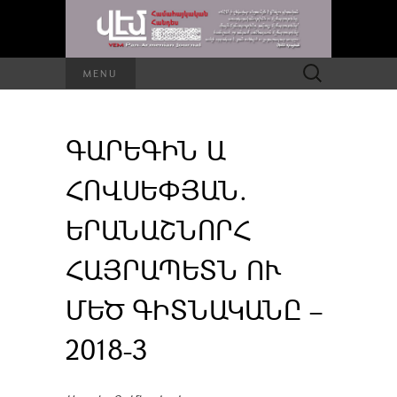
Որոնել՝
MENU
ԳԱՐԵԳԻՆ Ա
ՀՈՎՍԵՓՅԱՆ.
ԵՐԱՆԱՇՆՈՐՀ
ՀԱՅՐԱՊԵՏՆ ՈՒ
ՄԵԾ ԳԻՏՆԱԿԱՆԸ –
2018-3