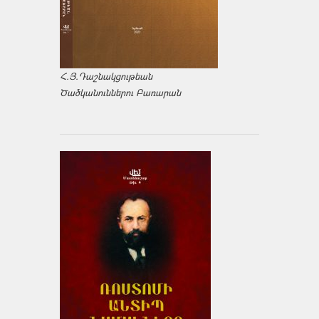
Հ.Յ.Դաշնակցութեան
Ծածկանուններու Բառարան