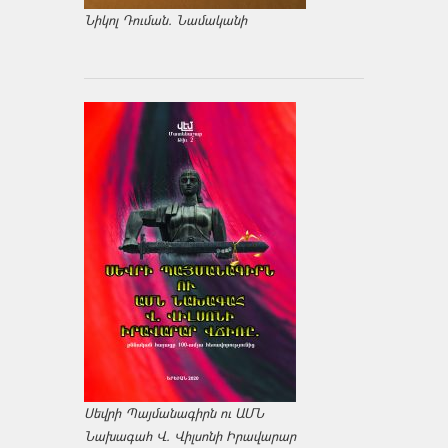
Նիկոլ Դուման. Նամականի
Սեվրի Պայմանագիրն ու ԱՄՆ
Նախագահ Վ. Վիլսոնի Իրավարար