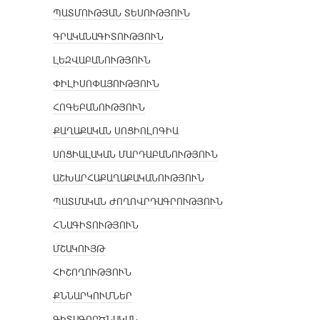
ՊԱՏՄՈՒԹՅԱՆ ՏԵՍՈՒԹՅՈՒՆ
ԳՐԱԿԱՆԱԳԻՏՈՒԹՅՈՒՆ
ԼԵԶՎԱԲԱՆՈՒԹՅՈՒՆ
ՓԻԼԻՍՈՓԱՅՈՒԹՅՈՒՆ
ՀՈԳԵԲԱՆՈՒԹՅՈՒՆ
ՔԱՂԱՔԱԿԱՆ ՍՈՑԻՈԼՈԳԻԱ
ՍՈՑԻԱԼԱԿԱՆ ՄԱՐԴԱԲԱՆՈՒԹՅՈՒՆ
ԱՇԽԱՐՀԱՔԱՂԱՔԱԿԱՆՈՒԹՅՈՒՆ
ՊԱՏՄԱԿԱՆ ԺՈՂՈՎՐԴԱԳՐՈՒԹՅՈՒՆ
ՀՆԱԳԻՏՈՒԹՅՈՒՆ
ՄՇԱԿՈՒՅԹ
ՀԻՇՈՂՈՒԹՅՈՒՆ
ՔՆՆԱՐԿՈՒՄՆԵՐ
ԳԻՏԱԳՈՐԾՆԱԿԱՆ