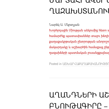
ՂԱԶԱԽՍՏԱՆՈՒՄ 
Նարեկ Ա. Մկրտչյան
Խորհրդային Միության անկումից հետ
համարժեք պատասխաններ տալու խնդիր
քաղաքակրթական ընտրության անորոշո
մակարդակը և աշխարհին համաքայլ ընթ
ղազախների պատմական լուսանցքայնա
Posted in
ԱՇԽԱՐՀԱՔԱՂԱՔԱԿԱՆՈՒԹՅ
ԱՂԱՆԴՆԵՐԻ Ա
ԲՆՈՒԹԱԳԻՐԸ – 