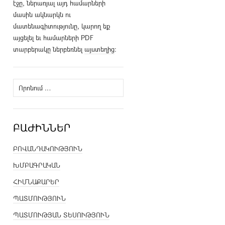
էջը, ներառյալ այդ համարների
մասին ակնարկն ու
մատենագիտությունը, կարող եք
այցելել եւ համարների PDF
տարբերակը ներբեռնել
այստեղից
։
Որոնել՝
ԲԱԺԻՆՆԵՐ
ԲՈՎԱՆԴԱԿՈՒԹՅՈՒՆ
ԽՄԲԱԳՐԱԿԱՆ
ՀԻՄՆԱՔԱՐԵՐ
ՊԱՏՄՈՒԹՅՈՒՆ
ՊԱՏՄՈՒԹՅԱՆ ՏԵՍՈՒԹՅՈՒՆ