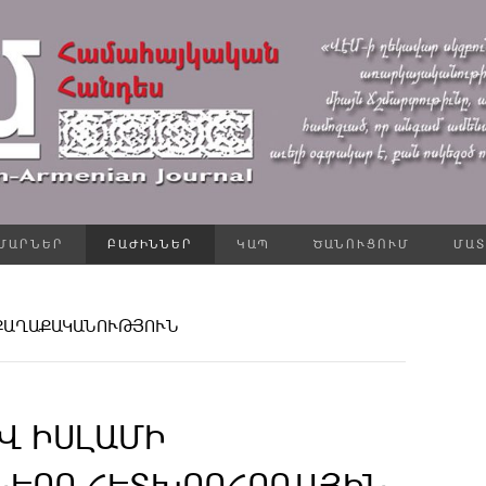
ՄԱՐՆԵՐ
ԲԱԺԻՆՆԵՐ
ԿԱՊ
ԾԱՆՈՒՑՈՒՄ
ՄԱՏ
ԱՔԱՂԱՔԱԿԱՆՈՒԹՅՈՒՆ
Վ ԻՍԼԱՄԻ
ՆԵՐԸ ՀԵՏԽՈՐՀՐԴԱՅԻՆ