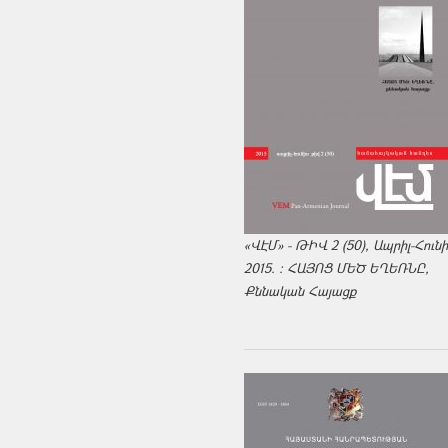
«ՎԷՄ» - ԹԻՎ 2 (50), Ապրիլ-Հուն
2015. : ՀԱՅՈՑ ՄԵԾ ԵՂԵՌՆԸ,
Քննական Հայացք