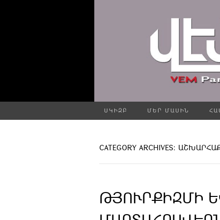
ՍԿԻԶԲ
ՄԵՐ ՄԱՍԻՆ
ՀԱ
CATEGORY ARCHIVES: ԱՇԽԱՐՀ
ԹՅՈՒՐՔԻԶՄԻ Ե
ՄԱՐՏԱՀՐԱՎԵՐ