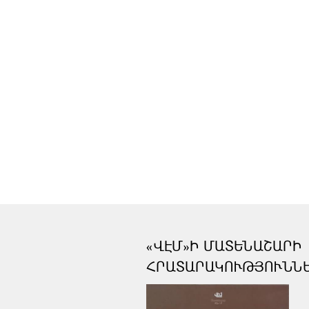
«ՎԷՄ»Ի ՄԱՏԵՆԱՇԱՐԻ
ՀՐԱՏԱՐԱԿՈՒԹՅՈՒՆՆ