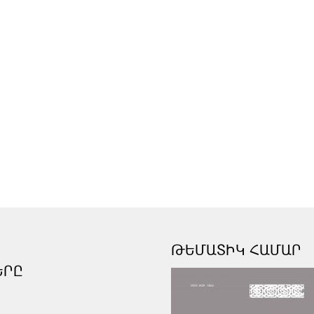
ԹԵՄԱՏԻԿ ՀԱՄԱՐ
ԵՐԸ