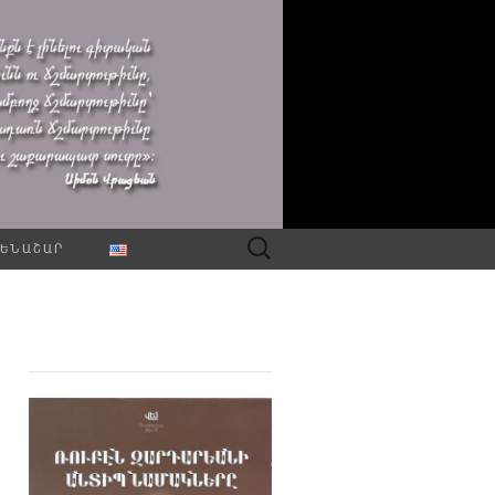
Որոնել՝
ԵՆԱՇԱՐ