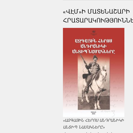
«ՎԷՄ»Ի ՄԱՏԵՆԱՇԱՐԻ
ՀՐԱՏԱՐԱԿՈՒԹՅՈՒՆՆ
«ԱԶԳԱՅԻՆ ՀԵՐՈՍ ԱՆԴՐԱՆԻԿԻ
ԱՆՏԻՊ ՆԱՄԱԿՆԵՐԸ»