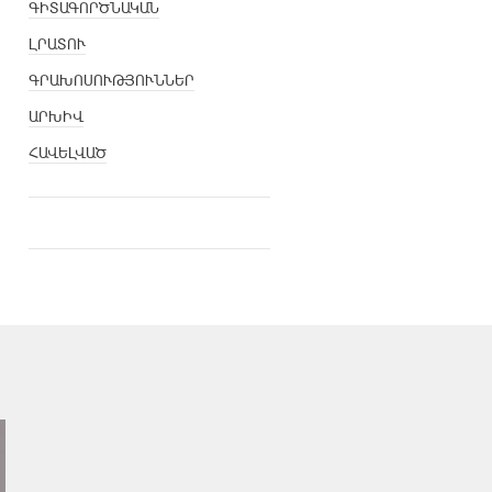
ԳԻՏԱԳՈՐԾՆԱԿԱՆ
ԼՐԱՏՈՒ
ԳՐԱԽՈՍՈՒԹՅՈՒՆՆԵՐ
ԱՐԽԻՎ
ՀԱՎԵԼՎԱԾ