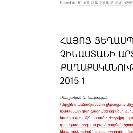
Posted in
ԱՇԽԱՐՀԱՔԱՂԱՔԱԿԱՆՈՒԹՅ
ՀԱՅՈՑ ՑԵՂԱՍ
ՉԻՆԱՍՏԱՆԻ ԱՐ
ՔԱՂԱՔԱԿԱՆՈՒԹ
2015-1
Մնացական Ա. Սաֆարյան
Վերջին տասնամյակների ընթացքում միջ
նշանակալի զար գացումներից մեկը Աս
հատկա պես, Չինաստանի Ժողովրդական
դերակատարության բարձ րացման իրողու
կերպ դրսևորվում է աշխարհի բոլոր անկյ