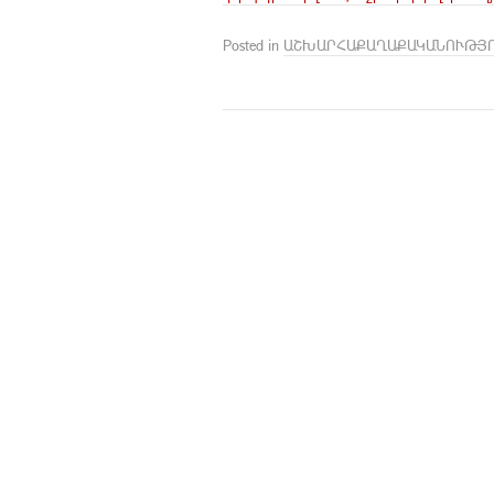
Posted in
ԱՇԽԱՐՀԱՔԱՂԱՔԱԿԱՆՈՒԹՅ