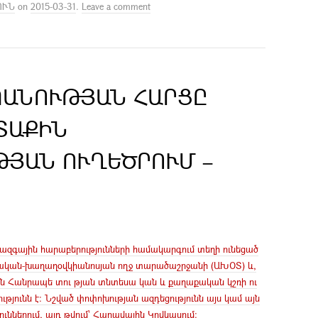
ՈՒՆ
on
2015-03-31
.
Leave a comment
ՊԱՆՈՒԹՅԱՆ ՀԱՐՑԸ
ՏԱՔԻՆ
ՅԱՆ ՈՒՂԵԾՐՈՒՄ –
ազգային հարաբերությունների համակարգում տեղի ունեցած
իական-խաղաղօվկիանոսյան ողջ տարածաշրջանի (ԱԽՕՏ) և,
 Հանրապե տու թյան տնտեսա կան և քաղաքական կշռի ու
թյունն է: Նշված փոփոխության ազդեցությունն այս կամ այն
ուններում, այդ թվում՝ Հարավային Կովկասում: