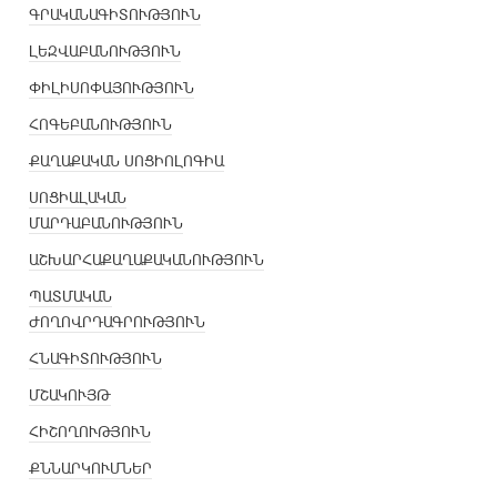
ԳՐԱԿԱՆԱԳԻՏՈՒԹՅՈՒՆ
ԼԵԶՎԱԲԱՆՈՒԹՅՈՒՆ
ՓԻԼԻՍՈՓԱՅՈՒԹՅՈՒՆ
ՀՈԳԵԲԱՆՈՒԹՅՈՒՆ
ՔԱՂԱՔԱԿԱՆ ՍՈՑԻՈԼՈԳԻԱ
ՍՈՑԻԱԼԱԿԱՆ
ՄԱՐԴԱԲԱՆՈՒԹՅՈՒՆ
ԱՇԽԱՐՀԱՔԱՂԱՔԱԿԱՆՈՒԹՅՈՒՆ
ՊԱՏՄԱԿԱՆ
ԺՈՂՈՎՐԴԱԳՐՈՒԹՅՈՒՆ
ՀՆԱԳԻՏՈՒԹՅՈՒՆ
ՄՇԱԿՈՒՅԹ
ՀԻՇՈՂՈՒԹՅՈՒՆ
ՔՆՆԱՐԿՈՒՄՆԵՐ