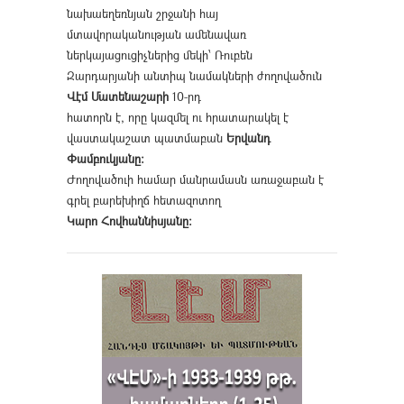
նախաեղեռնյան շրջանի հայ
մտավորականության ամենավառ
ներկայացուցիչներից մեկի՝ Ռուբեն
Զարդարյանի անտիպ նամակների ժողովածուն
Վէմ Մատենաշարի
10-րդ
հատորն է, որը կազմել ու հրատարակել է
վաստակաշատ պատմաբան
Երվանդ
Փամբուկյանը։
Ժողովածուի համար մանրամասն առաջաբան է
գրել բարեխիղճ հետազոտող
Կարո Հովհաննիսյանը։