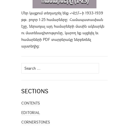
Մեր կայքում տեղադրել ենք «ՎԷՄ»-ի 1933-1939
թթ. բոլոր 1-25 համարները։ Համապատասխան
էջը, ներառյալ այդ համարների մասին ակնարկն
ու մատենագիտությունը, կարող եք այցելել եւ
համարների PDF տարբերակը ներբեռնել
այստեղից
։
Search
for:
SECTIONS
CONTENTS
EDITORIAL
CORNERSTONES