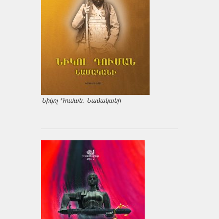
Նիկոլ Դուման. Նամականի