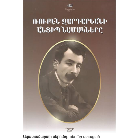
Ազատամարտի սերունդ
անունը ստացած