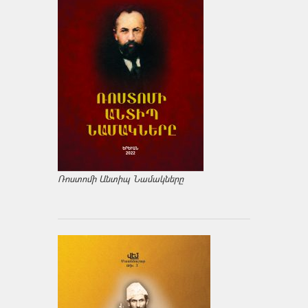
Ռոստոմի Անտիպ Նամակները