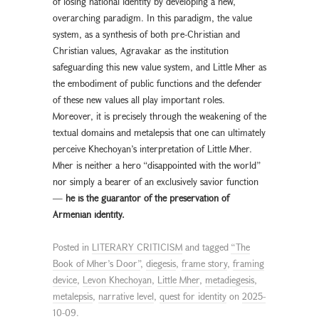
of losing national identity by developing a new,
overarching paradigm. In this paradigm, the value
system, as a synthesis of both pre-Christian and
Christian values, Agravakar as the institution
safeguarding this new value system, and Little Mher as
the embodiment of public functions and the defender
of these new values all play important roles.
Moreover, it is precisely through the weakening of the
textual domains and metalepsis that one can ultimately
perceive Khechoyan’s interpretation of Little Mher.
Mher is neither a hero “disappointed with the world”
nor simply a bearer of an exclusively savior function
—
he is the guarantor of the preservation of
Armenian identity.
Posted in
LITERARY CRITICISM
and tagged
“The
Book of Mher’s Door”
,
diegesis
,
frame story
,
framing
device
,
Levon Khechoyan
,
Little Mher
,
metadiegesis
,
metalepsis
,
narrative level
,
quest for identity
on
2025-
10-09
.