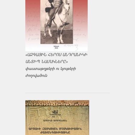
«ԱԶԳԱՅԻՆ ՀԵՐՈՍ ԱՆԴՐԱՆԻԿԻ
ԱՆՏԻՊ ՆԱՄԱԿՆԵՐԸ»
փաստաթղթերի ու նյութերի
ժողովածուն