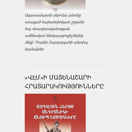
Ազատամարտի սերունդ անունը
ստացած նախաեղեռնյան շրջանի
հայ մտավորականության
ամենավառ ներկայացուցիչներից
մեկի՝ Ռուբեն Զարդարյանի անտիպ
նամակներ
«ՎԷՄ»Ի ՄԱՏԵՆԱՇԱՐԻ
ՀՐԱՏԱՐԱԿՈՒԹՅՈՒՆՆԵՐԸ