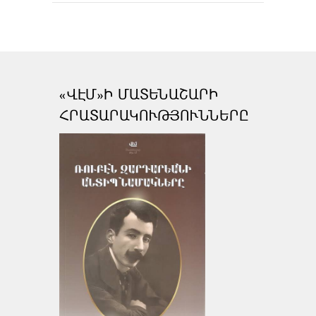
«ՎԷՄ»Ի ՄԱՏԵՆԱՇԱՐԻ
ՀՐԱՏԱՐԱԿՈՒԹՅՈՒՆՆԵՐԸ