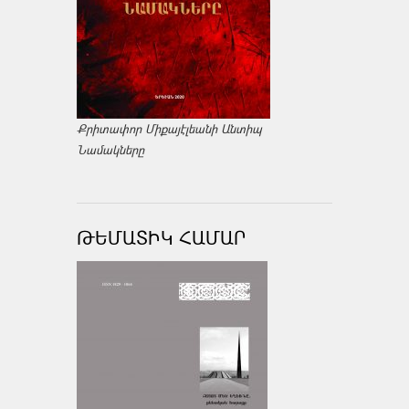
Քրիտափոր Միքայէլեանի Անտիպ
Նամակները
ԹԵՄԱՏԻԿ ՀԱՄԱՐ