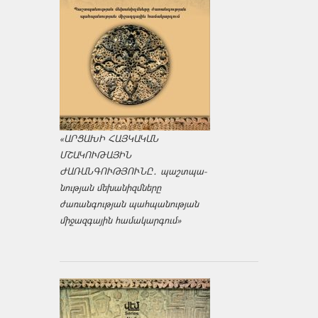
«ԱՐՑԱԽԻ ՀԱՅԿԱԿԱՆ
ՄՇԱԿՈՒԹԱՅԻՆ
ԺԱՌԱՆԳՈՒԹՅՈՒՆԸ․ պաշտպա­
նության մեխանիզմները
ժառանգության պահպանության
միջազ­գային համակարգում»