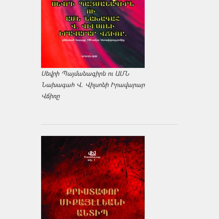
Սեվրի Պայմանագիրն ու ԱՄՆ
Նախագահ Վ. Վիլսոնի Իրավարար
Վճիռը