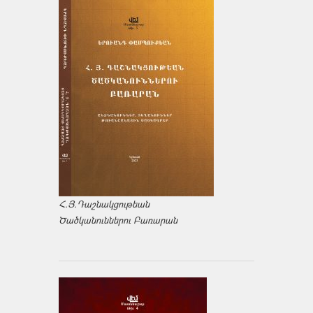
Հ.Յ.Դաշնակցութեան
Ծածկանուններու Բառարան