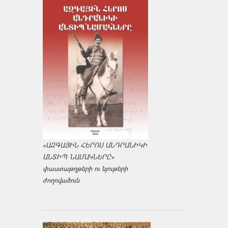
«ԱԶԳԱՅԻՆ ՀԵՐՈՍ ԱՆԴՐԱՆԻԿԻ
ԱՆՏԻՊ ՆԱՄԱԿՆԵՐԸ»
փաստաթղթերի ու նյութերի
ժողովածուն