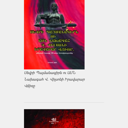
Սեվրի Պայմանագիրն ու ԱՄՆ
Նախագահ Վ. Վիլսոնի Իրավարար
Վճիռը