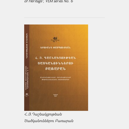
of Heritage", VEM series No. 6
Հ.Յ.Դաշնակցութեան
Ծածկանուններու Բառարան