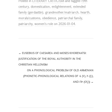
Posted in
LITERARY CRITICISM
and tagged
19th
century
,
domestication
,
enlightenment
,
extended
family (gerdastān)
,
grandmother/matriarch
,
hearth
,
morals/customs
,
obedience
,
patriarchal family
,
patriarchy
,
women's role
on
2026-01-04
.
←
EUSEBIUS OF CAESAREA AND MOSES KHORENATSI:
JUSTIFICATION OF THE ROYAL AUTHORITY IN THE
CHRISTIAN HELLENISM
ON A PHONOLOGICAL PROBLEM OF OLD ARMENIAN
(PHONETIC-PHONOLOGICAL RELATIONS OF Վ (V), Ւ (Ṷ),
AND ՈՒ (OṶ))
→