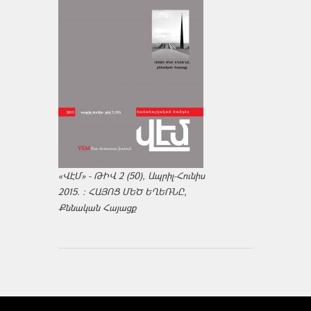
«ՎԷՄ» - ԹԻՎ 2 (50), Ապրիլ-Հունիս
2015. : ՀԱՅՈՑ ՄԵԾ ԵՂԵՌՆԸ,
Քննական Հայացք