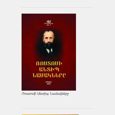
Ռոստոմի Անտիպ Նամակները