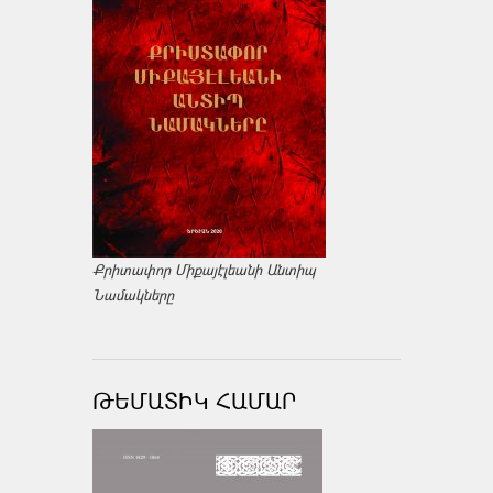
Քրիտափոր Միքայէլեանի Անտիպ
Նամակները
ԹԵՄԱՏԻԿ ՀԱՄԱՐ