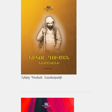
Նիկոլ Դուման. Նամականի