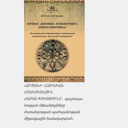
«ԱՐՑԱԽԻ ՀԱՅԿԱԿԱՆ
ՄՇԱԿՈՒԹԱՅԻՆ
ԺԱՌԱՆԳՈՒԹՅՈՒՆԸ․ պաշտպա­
նության մեխանիզմները
ժառանգության պահպանության
միջազ­գային համակարգում»