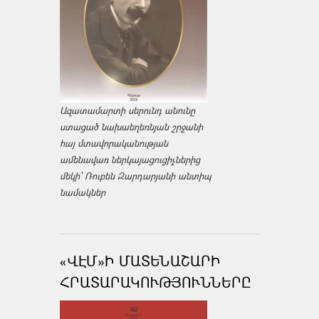
Ազատամարտի սերունդ անունը
ստացած նախաեղեռնյան շրջանի
հայ մտավորականության
ամենավառ ներկայացուցիչներից
մեկի՝ Ռուբեն Զարդարյանի անտիպ
նամակներ
«ՎԷՄ»Ի ՄԱՏԵՆԱՇԱՐԻ
ՀՐԱՏԱՐԱԿՈՒԹՅՈՒՆՆԵՐԸ