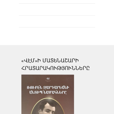
«ՎԷՄ»Ի ՄԱՏԵՆԱՇԱՐԻ
ՀՐԱՏԱՐԱԿՈՒԹՅՈՒՆՆԵՐԸ