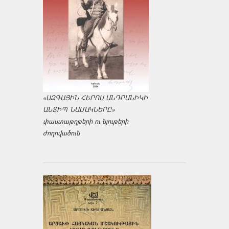
«ԱԶԳԱՅԻՆ ՀԵՐՈՍ ԱՆԴՐԱՆԻԿԻ
ԱՆՏԻՊ ՆԱՄԱԿՆԵՐԸ»
փաստաթղթերի ու նյութերի
ժողովածուն