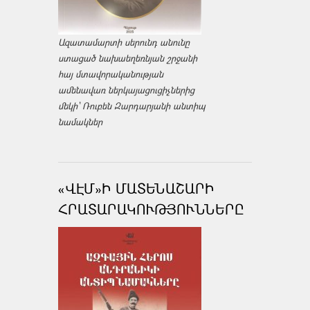
Ազատամարտի սերունդ անունը
ստացած նախաեղեռնյան շրջանի
հայ մտավորականության
ամենավառ ներկայացուցիչներից
մեկի՝ Ռուբեն Զարդարյանի անտիպ
նամակներ
«ՎԷՄ»Ի ՄԱՏԵՆԱՇԱՐԻ
ՀՐԱՏԱՐԱԿՈՒԹՅՈՒՆՆԵՐԸ