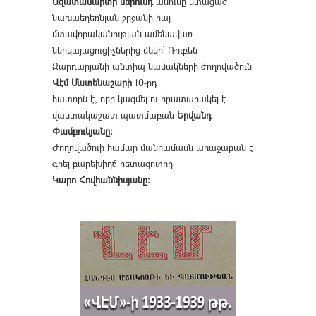
Ազատամարտի սերունդ
անունը ստացած
նախաեղեռնյան շրջանի հայ
մտավորականության ամենավառ
ներկայացուցիչներից մեկի՝ Ռուբեն
Զարդարյանի անտիպ նամակների ժողովածուն
Վէմ Մատենաշարի
10-րդ
հատորն է, որը կազմել ու հրատարակել է
վաստակաշատ պատմաբան
Երվանդ
Փամբուկյանը։
Ժողովածուի համար մանրամասն առաջաբան է
գրել բարեխիղճ հետազոտող
Կարո Հովհաննիսյանը։