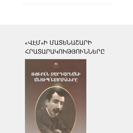
«ՎԷՄ»Ի ՄԱՏԵՆԱՇԱՐԻ
ՀՐԱՏԱՐԱԿՈՒԹՅՈՒՆՆԵՐԸ