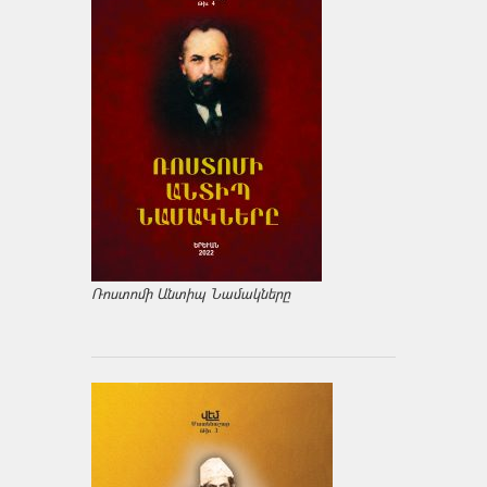
Ռոստոմի Անտիպ Նամակները