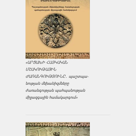
«ԱՐՑԱԽԻ ՀԱՅԿԱԿԱՆ
ՄՇԱԿՈՒԹԱՅԻՆ
ԺԱՌԱՆԳՈՒԹՅՈՒՆԸ․ պաշտպա­
նության մեխանիզմները
ժառանգության պահպանության
միջազ­գային համակարգում»