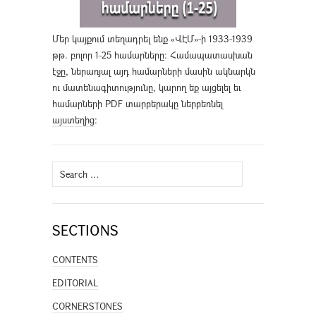
Մեր կայքում տեղադրել ենք «ՎԷՄ»-ի 1933-1939
թթ. բոլոր 1-25 համարները։ Համապատասխան
էջը, ներառյալ այդ համարների մասին ակնարկն
ու մատենագիտությունը, կարող եք այցելել եւ
համարների PDF տարբերակը ներբեռնել
այստեղից
։
Search
for:
SECTIONS
CONTENTS
EDITORIAL
CORNERSTONES