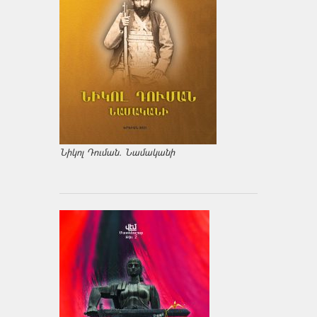
Նիկոլ Դուման. Նամականի