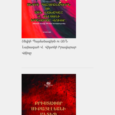
Սեվրի Պայմանագիրն ու ԱՄՆ
Նախագահ Վ. Վիլսոնի Իրավարար
Վճիռը