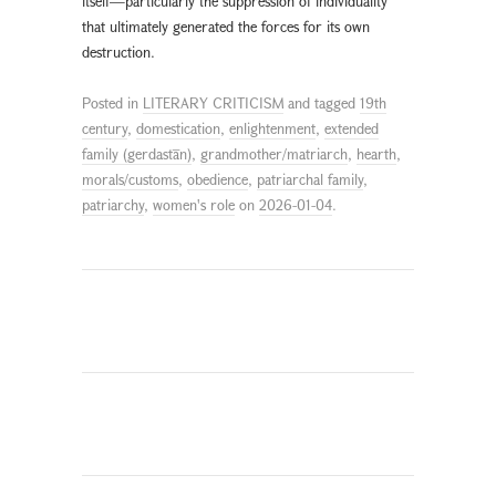
itself—particularly the suppression of individuality
that ultimately generated the forces for its own
destruction.
Posted in
LITERARY CRITICISM
and tagged
19th
century
,
domestication
,
enlightenment
,
extended
family (gerdastān)
,
grandmother/matriarch
,
hearth
,
morals/customs
,
obedience
,
patriarchal family
,
patriarchy
,
women's role
on
2026-01-04
.