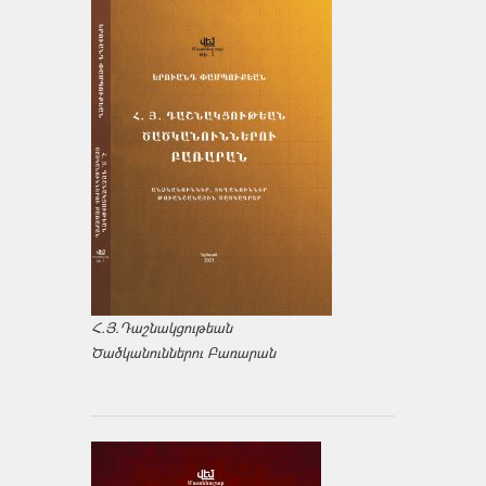
Հ.Յ.Դաշնակցութեան
Ծածկանուններու Բառարան