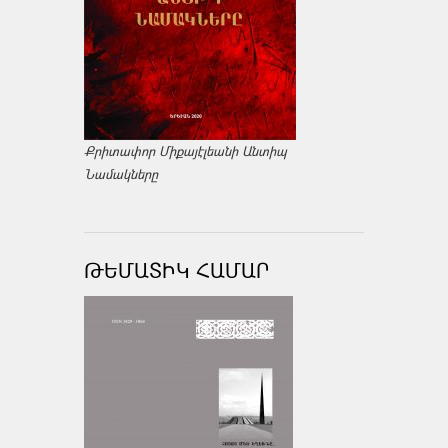
Քրիտափոր Միքայէլեանի Անտիպ
Նամակները
ԹԵՄԱՏԻԿ ՀԱՄԱՐ