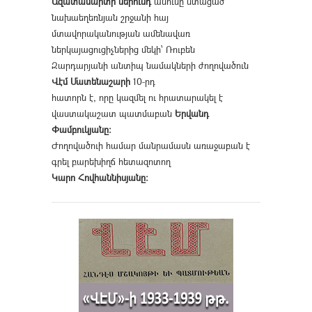
Ազատամարտի սերունդ
անունը ստացած
նախաեղեռնյան շրջանի հայ
մտավորականության ամենավառ
ներկայացուցիչներից մեկի՝ Ռուբեն
Զարդարյանի անտիպ նամակների ժողովածուն
Վէմ Մատենաշարի
10-րդ
հատորն է, որը կազմել ու հրատարակել է
վաստակաշատ պատմաբան
Երվանդ
Փամբուկյանը։
Ժողովածուի համար մանրամասն առաջաբան է
գրել բարեխիղճ հետազոտող
Կարո Հովհաննիսյանը։