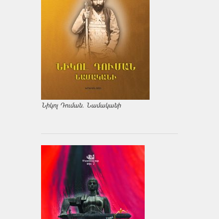
Նիկոլ Դուման. Նամականի