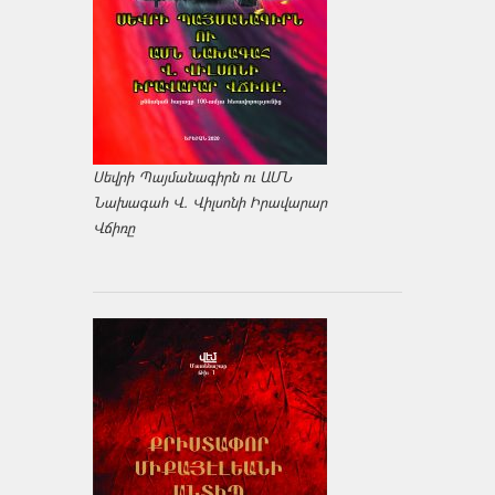
Սեվրի Պայմանագիրն ու ԱՄՆ
Նախագահ Վ. Վիլսոնի Իրավարար
Վճիռը