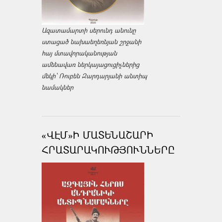
Ազատամարտի սերունդ անունը
ստացած նախաեղեռնյան շրջանի
հայ մտավորականության
ամենավառ ներկայացուցիչներից
մեկի՝ Ռուբեն Զարդարյանի անտիպ
նամակներ
«ՎԷՄ»Ի ՄԱՏԵՆԱՇԱՐԻ
ՀՐԱՏԱՐԱԿՈՒԹՅՈՒՆՆԵՐԸ