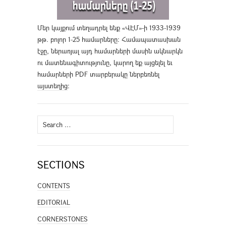
Մեր կայքում տեղադրել ենք «ՎԷՄ»-ի 1933-1939
թթ. բոլոր 1-25 համարները։ Համապատասխան
էջը, ներառյալ այդ համարների մասին ակնարկն
ու մատենագիտությունը, կարող եք այցելել եւ
համարների PDF տարբերակը ներբեռնել
այստեղից
։
Search
for:
SECTIONS
CONTENTS
EDITORIAL
CORNERSTONES