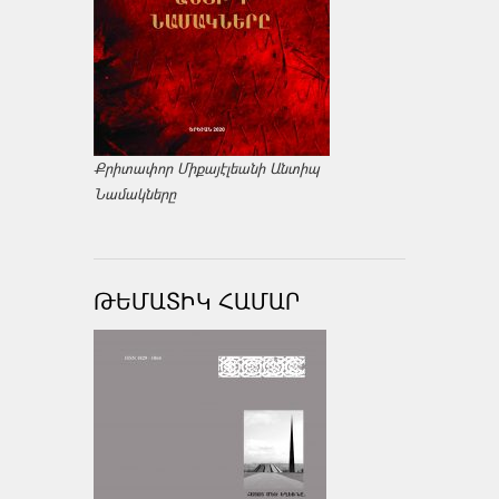
Քրիտափոր Միքայէլեանի Անտիպ
Նամակները
ԹԵՄԱՏԻԿ ՀԱՄԱՐ