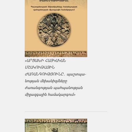
«ԱՐՑԱԽԻ ՀԱՅԿԱԿԱՆ
ՄՇԱԿՈՒԹԱՅԻՆ
ԺԱՌԱՆԳՈՒԹՅՈՒՆԸ․ պաշտպա­
նության մեխանիզմները
ժառանգության պահպանության
միջազ­գային համակարգում»