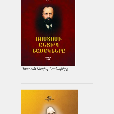
Ռոստոմի Անտիպ Նամակները