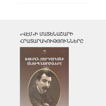
«ՎԷՄ»Ի ՄԱՏԵՆԱՇԱՐԻ
ՀՐԱՏԱՐԱԿՈՒԹՅՈՒՆՆԵՐԸ