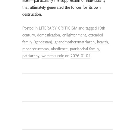
itself—particularly the suppression of individuality
that ultimately generated the forces for its own
destruction.
Posted in
LITERARY CRITICISM
and tagged
19th
century
,
domestication
,
enlightenment
,
extended
family (gerdastān)
,
grandmother/matriarch
,
hearth
,
morals/customs
,
obedience
,
patriarchal family
,
patriarchy
,
women's role
on
2026-01-04
.