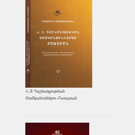
Հ.Յ.Դաշնակցութեան
Ծածկանուններու Բառարան