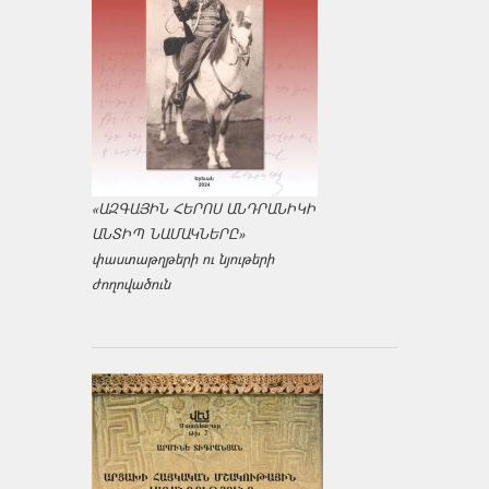
«ԱԶԳԱՅԻՆ ՀԵՐՈՍ ԱՆԴՐԱՆԻԿԻ
ԱՆՏԻՊ ՆԱՄԱԿՆԵՐԸ»
փաստաթղթերի ու նյութերի
ժողովածուն