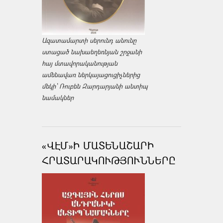
Ազատամարտի սերունդ անունը
ստացած նախաեղեռնյան շրջանի
հայ մտավորականության
ամենավառ ներկայացուցիչներից
մեկի՝ Ռուբեն Զարդարյանի անտիպ
նամակներ
«ՎԷՄ»Ի ՄԱՏԵՆԱՇԱՐԻ
ՀՐԱՏԱՐԱԿՈՒԹՅՈՒՆՆԵՐԸ