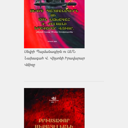
Սեվրի Պայմանագիրն ու ԱՄՆ
Նախագահ Վ. Վիլսոնի Իրավարար
Վճիռը