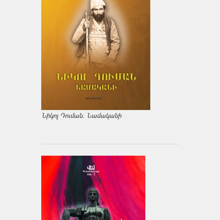
Նիկոլ Դուման. Նամականի