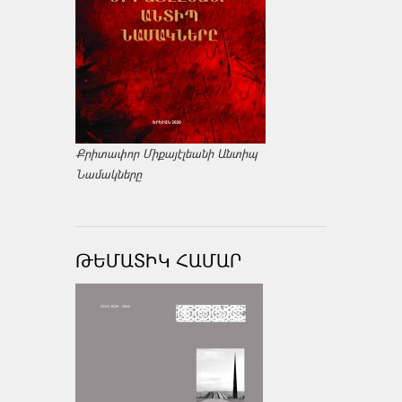
Քրիտափոր Միքայէլեանի Անտիպ
Նամակները
ԹԵՄԱՏԻԿ ՀԱՄԱՐ