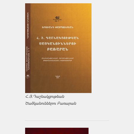
Հ.Յ.Դաշնակցութեան
Ծածկանուններու Բառարան