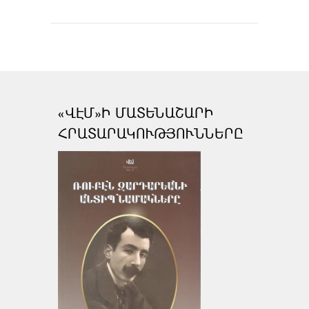
«ՎԷՄ»Ի ՄԱՏԵՆԱՇԱՐԻ
ՀՐԱՏԱՐԱԿՈՒԹՅՈՒՆՆԵՐԸ