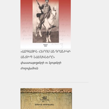
«ԱԶԳԱՅԻՆ ՀԵՐՈՍ ԱՆԴՐԱՆԻԿԻ
ԱՆՏԻՊ ՆԱՄԱԿՆԵՐԸ»
փաստաթղթերի ու նյութերի
ժողովածուն