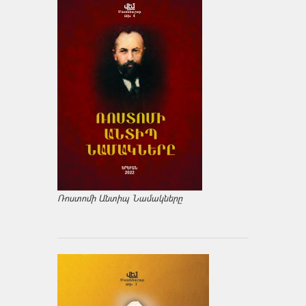
Ռոստոմի Անտիպ Նամակները