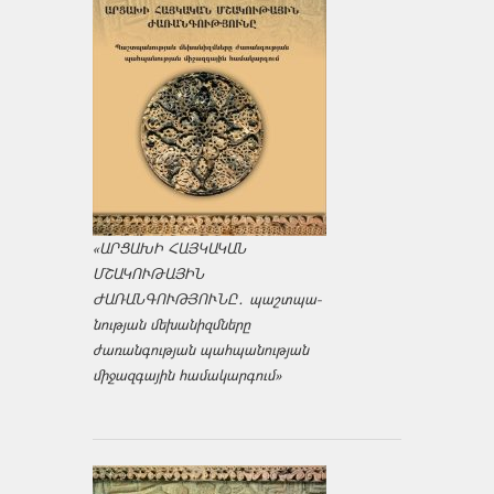
«ԱՐՑԱԽԻ ՀԱՅԿԱԿԱՆ
ՄՇԱԿՈՒԹԱՅԻՆ
ԺԱՌԱՆԳՈՒԹՅՈՒՆԸ․ պաշտպա­
նության մեխանիզմները
ժառանգության պահպանության
միջազ­գային համակարգում»