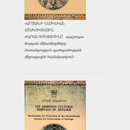
«ԱՐՑԱԽԻ ՀԱՅԿԱԿԱՆ
ՄՇԱԿՈՒԹԱՅԻՆ
ԺԱՌԱՆԳՈՒԹՅՈՒՆԸ․ պաշտպա­
նության մեխանիզմները
ժառանգության պահպանության
միջազ­գային համակարգում»