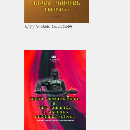
Նիկոլ Դուման. Նամականի