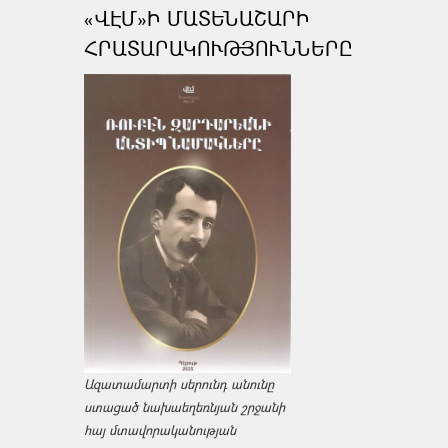
«ՎԷՄ»Ի ՄԱՏԵՆԱՇԱՐԻ
ՀՐԱՏԱՐԱԿՈՒԹՅՈՒՆՆԵՐԸ
Ազատամարտի սերունդ անունը
ստացած նախաեղեռնյան շրջանի
հայ մտավորականության