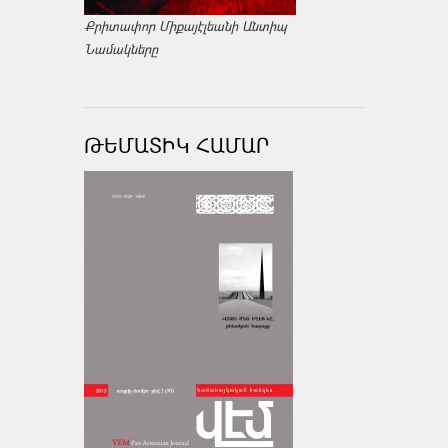
Քրիտափոր Միքայէլեանի Անտիպ
Նամակները
ԹԵՄԱՏԻԿ ՀԱՄԱՐ