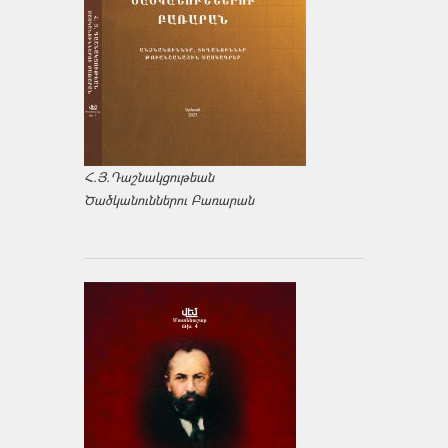
Հ.Յ.Դաշնակցութեան
Ծածկանուններու Բառարան