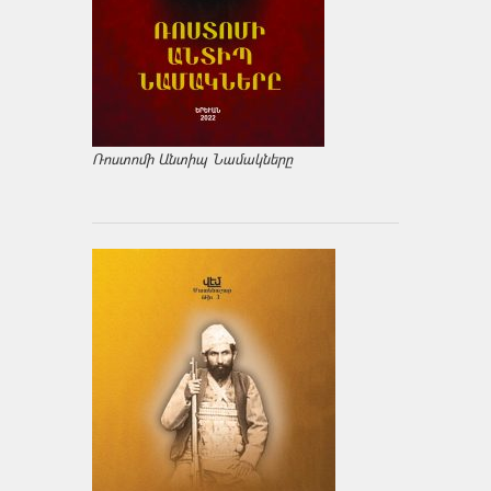
Ռոստոմի Անտիպ Նամակները