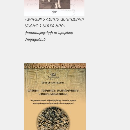
«ԱԶԳԱՅԻՆ ՀԵՐՈՍ ԱՆԴՐԱՆԻԿԻ
ԱՆՏԻՊ ՆԱՄԱԿՆԵՐԸ»
փաստաթղթերի ու նյութերի
ժողովածուն