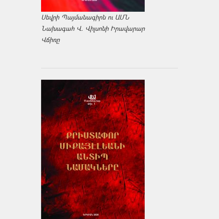
Սեվրի Պայմանագիրն ու ԱՄՆ
Նախագահ Վ. Վիլսոնի Իրավարար
Վճիռը