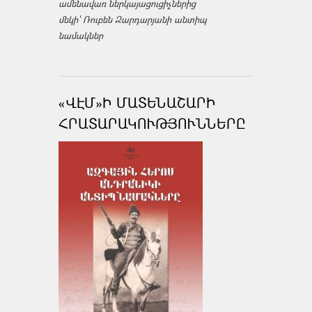
ամենավառ ներկայացուցիչներից
մեկի՝ Ռուբեն Զարդարյանի անտիպ
նամակներ
«ՎԷՄ»Ի ՄԱՏԵՆԱՇԱՐԻ
ՀՐԱՏԱՐԱԿՈՒԹՅՈՒՆՆԵՐԸ