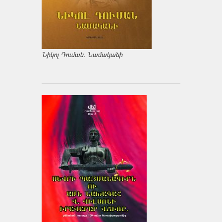
Նիկոլ Դուման. Նամականի