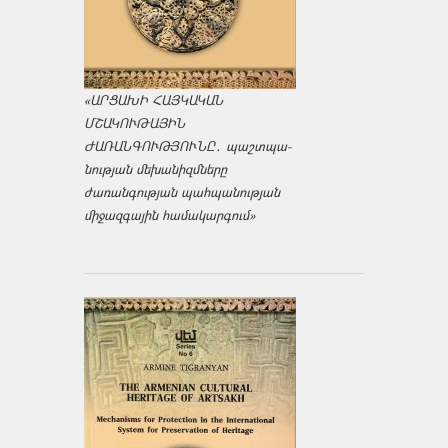
«ԱՐՑԱԽԻ ՀԱՅԿԱԿԱՆ
ՄՇԱԿՈՒԹԱՅԻՆ
ԺԱՌԱՆԳՈՒԹՅՈՒՆԸ․ պաշտպա­
նության մեխանիզմները
ժառանգության պահպանության
միջազ­գային համակարգում»