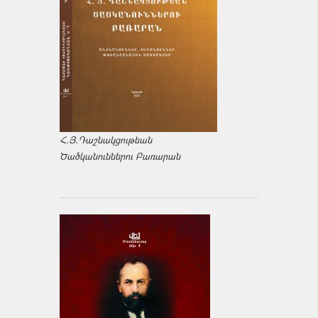
Հ.Յ.Դաշնակցութեան
Ծածկանուններու Բառարան