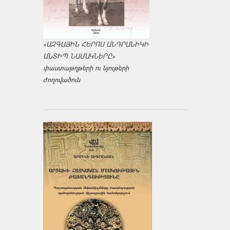
«ԱԶԳԱՅԻՆ ՀԵՐՈՍ ԱՆԴՐԱՆԻԿԻ
ԱՆՏԻՊ ՆԱՄԱԿՆԵՐԸ»
փաստաթղթերի ու նյութերի
ժողովածուն