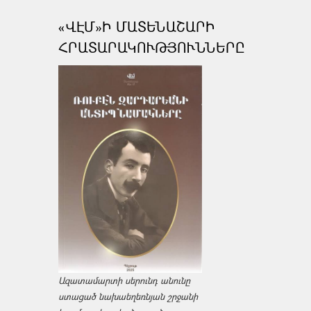
«ՎԷՄ»Ի ՄԱՏԵՆԱՇԱՐԻ
ՀՐԱՏԱՐԱԿՈՒԹՅՈՒՆՆԵՐԸ
Ազատամարտի սերունդ անունը
ստացած նախաեղեռնյան շրջանի