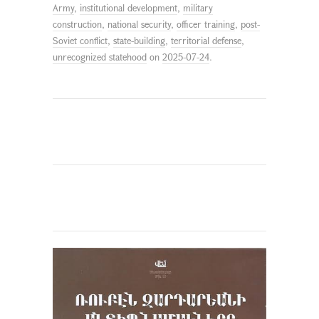
Army
,
institutional development
,
military
construction
,
national security
,
officer training
,
post-
Soviet conflict
,
state-building
,
territorial defense
,
unrecognized statehood
on
2025-07-24
.