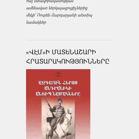
հայ մտավորականության
ամենավառ ներկայացուցիչներից
մեկի՝ Ռուբեն Զարդարյանի անտիպ
նամակներ
«ՎԷՄ»Ի ՄԱՏԵՆԱՇԱՐԻ
ՀՐԱՏԱՐԱԿՈՒԹՅՈՒՆՆԵՐԸ