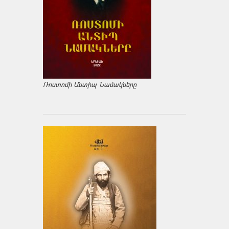
Ռոստոմի Անտիպ Նամակները