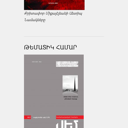
Քրիտափոր Միքայէլեանի Անտիպ
Նամակները
ԹԵՄԱՏԻԿ ՀԱՄԱՐ