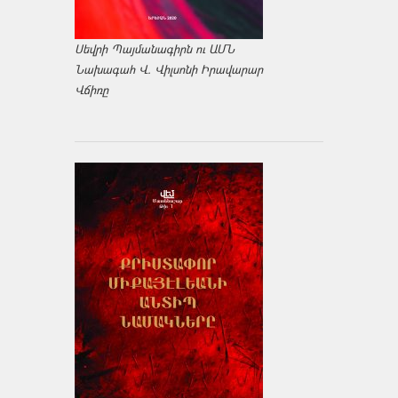
Սեվրի Պայմանագիրն ու ԱՄՆ
Նախագահ Վ. Վիլսոնի Իրավարար
Վճիռը