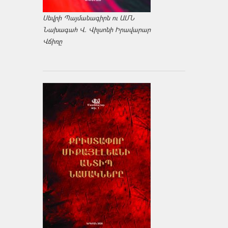
Սեվրի Պայմանագիրն ու ԱՄՆ
Նախագահ Վ. Վիլսոնի Իրավարար
Վճիռը