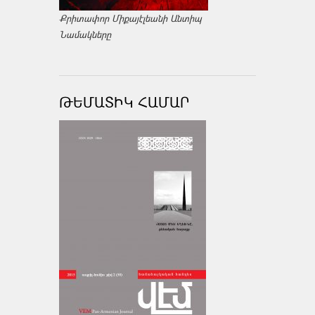
Քրիտափոր Միքայէլեանի Անտիպ
Նամակները
ԹԵՄԱՏԻԿ ՀԱՄԱՐ