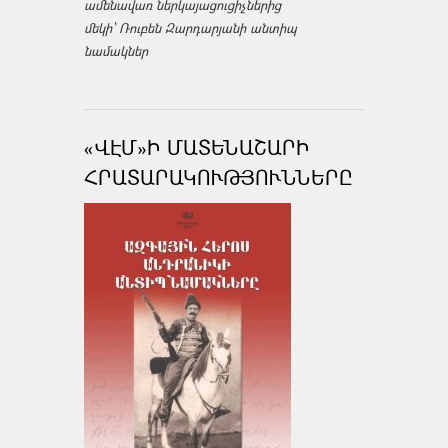
ամենավառ ներկայացուցիչներից
մեկի՝ Ռուբեն Զարդարյանի անտիպ
նամակներ
«ՎԷՄ»Ի ՄԱՏԵՆԱՇԱՐԻ
ՀՐԱՏԱՐԱԿՈՒԹՅՈՒՆՆԵՐԸ