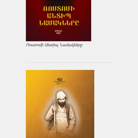
Ռոստոմի Անտիպ Նամակները