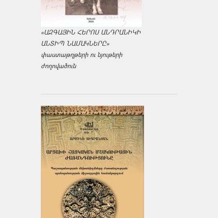
«ԱԶԳԱՅԻՆ ՀԵՐՈՍ ԱՆԴՐԱՆԻԿԻ
ԱՆՏԻՊ ՆԱՄԱԿՆԵՐԸ»
փաստաթղթերի ու նյութերի
ժողովածուն