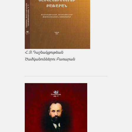
Հ.Յ.Դաշնակցութեան
Ծածկանուններու Բառարան