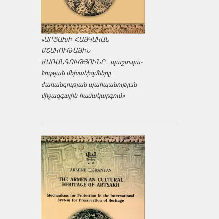
«ԱՐՑԱԽԻ ՀԱՅԿԱԿԱՆ
ՄՇԱԿՈՒԹԱՅԻՆ
ԺԱՌԱՆԳՈՒԹՅՈՒՆԸ․ պաշտպա­
նության մեխանիզմները
ժառանգության պահպանության
միջազ­գային համակարգում»