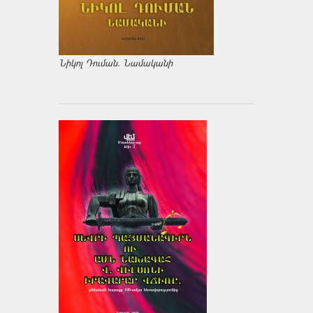
Նիկոլ Դուման. Նամականի