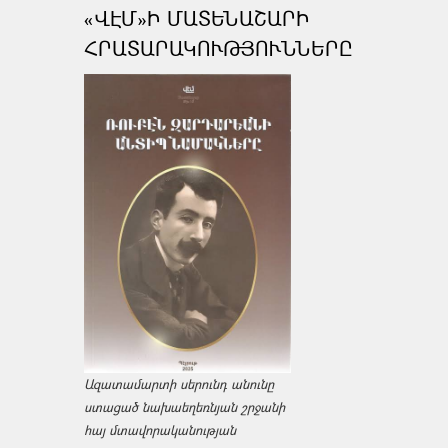
«ՎԷՄ»Ի ՄԱՏԵՆԱՇԱՐԻ
ՀՐԱՏԱՐԱԿՈՒԹՅՈՒՆՆԵՐԸ
Ազատամարտի սերունդ անունը
ստացած նախաեղեռնյան շրջանի
հայ մտավորականության