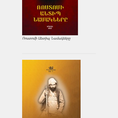
Ռոստոմի Անտիպ Նամակները