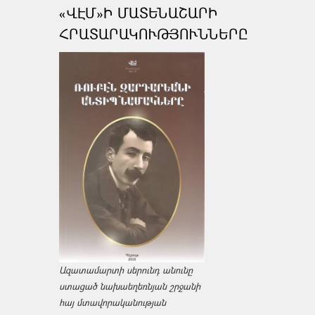
«ՎԷՄ»Ի ՄԱՏԵՆԱՇԱՐԻ
ՀՐԱՏԱՐԱԿՈՒԹՅՈՒՆՆԵՐԸ
Ազատամարտի սերունդ անունը
ստացած նախաեղեռնյան շրջանի
հայ մտավորականության