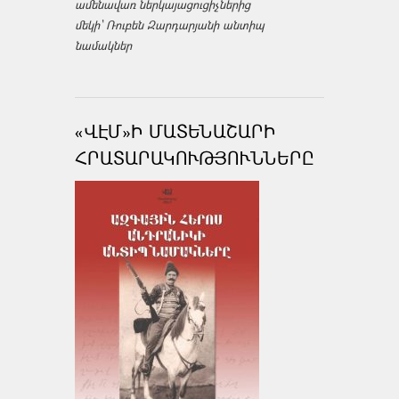
ամենավառ ներկայացուցիչներից
մեկի՝ Ռուբեն Զարդարյանի անտիպ
նամակներ
«ՎԷՄ»Ի ՄԱՏԵՆԱՇԱՐԻ
ՀՐԱՏԱՐԱԿՈՒԹՅՈՒՆՆԵՐԸ