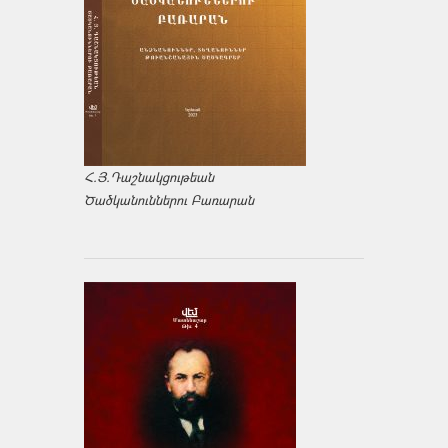
Հ.Յ.Դաշնակցութեան
Ծածկանուններու Բառարան