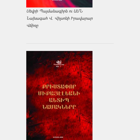
Սեվրի Պայմանագիրն ու ԱՄՆ
Նախագահ Վ. Վիլսոնի Իրավարար
Վճիռը