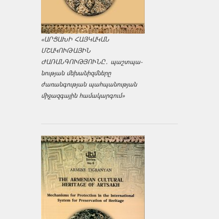
«ԱՐՑԱԽԻ ՀԱՅԿԱԿԱՆ
ՄՇԱԿՈՒԹԱՅԻՆ
ԺԱՌԱՆԳՈՒԹՅՈՒՆԸ․ պաշտպա­
նության մեխանիզմները
ժառանգության պահպանության
միջազ­գային համակարգում»