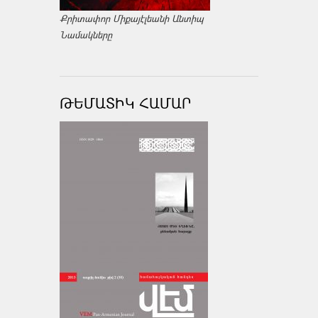
Քրիտափոր Միքայէլեանի Անտիպ
Նամակները
ԹԵՄԱՏԻԿ ՀԱՄԱՐ