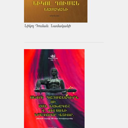
Նիկոլ Դուման. Նամականի