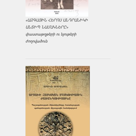
«ԱԶԳԱՅԻՆ ՀԵՐՈՍ ԱՆԴՐԱՆԻԿԻ
ԱՆՏԻՊ ՆԱՄԱԿՆԵՐԸ»
փաստաթղթերի ու նյութերի
ժողովածուն