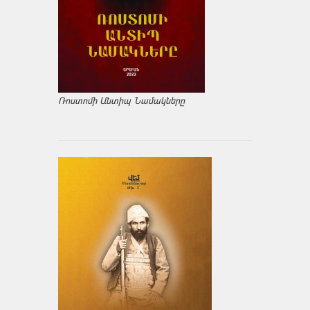
Ռոստոմի Անտիպ Նամակները