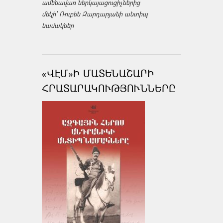
ամենավառ ներկայացուցիչներից
մեկի՝ Ռուբեն Զարդարյանի անտիպ
նամակներ
«ՎԷՄ»Ի ՄԱՏԵՆԱՇԱՐԻ
ՀՐԱՏԱՐԱԿՈՒԹՅՈՒՆՆԵՐԸ