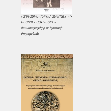
«ԱԶԳԱՅԻՆ ՀԵՐՈՍ ԱՆԴՐԱՆԻԿԻ
ԱՆՏԻՊ ՆԱՄԱԿՆԵՐԸ»
փաստաթղթերի ու նյութերի
ժողովածուն