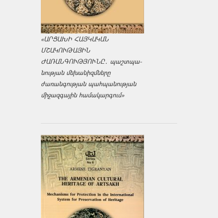
«ԱՐՑԱԽԻ ՀԱՅԿԱԿԱՆ
ՄՇԱԿՈՒԹԱՅԻՆ
ԺԱՌԱՆԳՈՒԹՅՈՒՆԸ․ պաշտպա­
նության մեխանիզմները
ժառանգության պահպանության
միջազ­գային համակարգում»