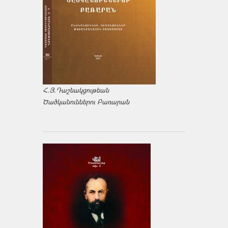
Հ.Յ.Դաշնակցութեան
Ծածկանուններու Բառարան