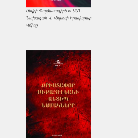
Սեվրի Պայմանագիրն ու ԱՄՆ
Նախագահ Վ. Վիլսոնի Իրավարար
Վճիռը