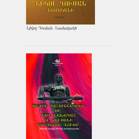
Նիկոլ Դուման. Նամականի