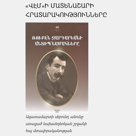
«ՎԷՄ»Ի ՄԱՏԵՆԱՇԱՐԻ
ՀՐԱՏԱՐԱԿՈՒԹՅՈՒՆՆԵՐԸ
Ազատամարտի սերունդ անունը
ստացած նախաեղեռնյան շրջանի
հայ մտավորականության