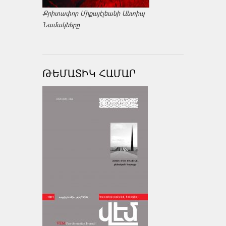
Քրիտափոր Միքայէլեանի Անտիպ
Նամակները
ԹԵՄԱՏԻԿ ՀԱՄԱՐ