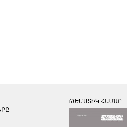
ԹԵՄԱՏԻԿ ՀԱՄԱՐ
ԵՐԸ