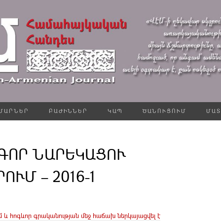
ՄԱՐՆԵՐ
ԲԱԺԻՆՆԵՐ
ԿԱՊ
ԾԱՆՈՒՑՈՒՄ
ՄԱՏ
ԳՈՐ ՆԱՐԵԿԱՑՈՒ
ՈՒՄ – 2016-1
ւմ և հոգևոր գրականության մեջ հաճախ ներկայացվել է