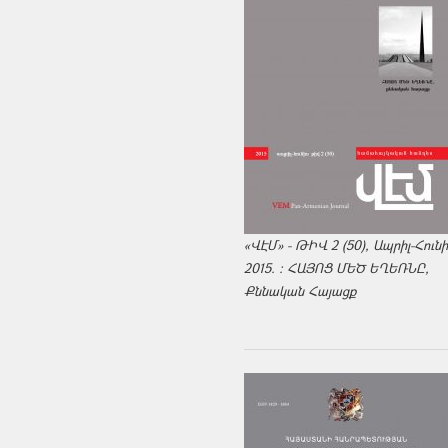
«ՎԷՄ» - ԹԻՎ 2 (50), Ապրիլ-Հուն
2015. : ՀԱՅՈՑ ՄԵԾ ԵՂԵՌՆԸ,
Քննական Հայացք