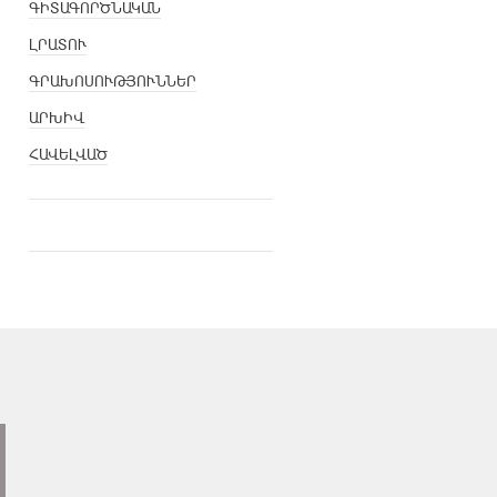
ԳԻՏԱԳՈՐԾՆԱԿԱՆ
ԼՐԱՏՈՒ
ԳՐԱԽՈՍՈՒԹՅՈՒՆՆԵՐ
ԱՐԽԻՎ
ՀԱՎԵԼՎԱԾ