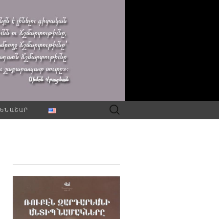
Որոնել՝
ԵՆԱՇԱՐ