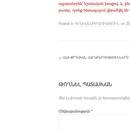
այլաբանորեն` նշանական խոսքով, և, բ
բառեր, որոնք հետագայում վերածվել են
Posted in
ԳՐԱԿԱՆԱԳԻՏՈՒԹՅՈՒՆ
on
20
←
ՀԱՅ-ՔՐԴԱԿԱՆ ՀԱՐԱԲԵՐՈՒԹՅՈՒՆՆԵՐԸ Հ
ԹՈՂՆԵԼ ՊԱՏԱՍԽԱՆ
Ձեր էլ-փոստի հասցեն չի հրապարակվելո
Մեկնաբանություն
*