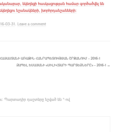
նականաբար, եկեղեցի հասկացության համար գործածվել են
 եկեղեցու նշանակների, խորհրդանշանների:
16-03-31
.
Leave a comment
ԱՅԱՍՏԱՆԻ ԱՌԱՋԻՆ ՀԱՆՐԱՊԵՏՈՒԹՅԱՆ ՇՐՋԱՆՈՒՄ – 2016-1
ԶԱՊԵԼ ԵՍԱՅԱՆԻ «ՍԻԼԻՀՏԱՐԻ ՊԱՐՏԵԶՆԵՐԸ» – 2016-1
→
ւ։
Պարտադիր դաշտերը նշված են
*
-ով