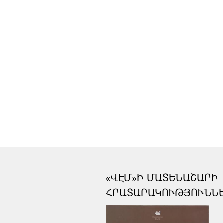
«ՎԷՄ»Ի ՄԱՏԵՆԱՇԱՐԻ
ՀՐԱՏԱՐԱԿՈՒԹՅՈՒՆՆ