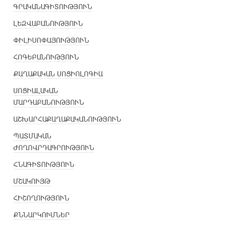
ԳՐԱԿԱՆԱԳԻՏՈՒԹՅՈՒՆ
ԼԵԶՎԱԲԱՆՈՒԹՅՈՒՆ
ՓԻԼԻՍՈՓԱՅՈՒԹՅՈՒՆ
ՀՈԳԵԲԱՆՈՒԹՅՈՒՆ
ՔԱՂԱՔԱԿԱՆ ՍՈՑԻՈԼՈԳԻԱ
ՍՈՑԻԱԼԱԿԱՆ
ՄԱՐԴԱԲԱՆՈՒԹՅՈՒՆ
ԱՇԽԱՐՀԱՔԱՂԱՔԱԿԱՆՈՒԹՅՈՒՆ
ՊԱՏՄԱԿԱՆ
ԺՈՂՈՎՐԴԱԳՐՈՒԹՅՈՒՆ
ՀՆԱԳԻՏՈՒԹՅՈՒՆ
ՄՇԱԿՈՒՅԹ
ՀԻՇՈՂՈՒԹՅՈՒՆ
ՔՆՆԱՐԿՈՒՄՆԵՐ