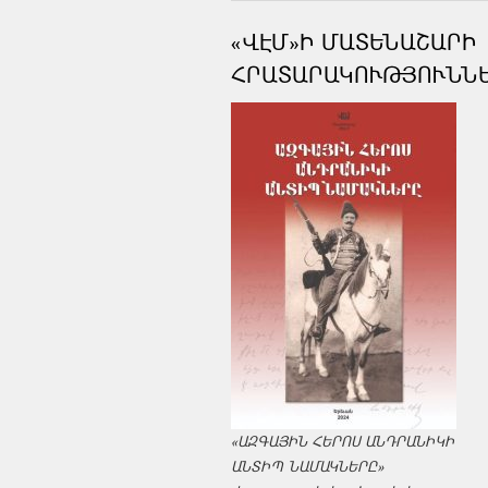
«ՎԷՄ»Ի ՄԱՏԵՆԱՇԱՐԻ
ՀՐԱՏԱՐԱԿՈՒԹՅՈՒՆՆ
«ԱԶԳԱՅԻՆ ՀԵՐՈՍ ԱՆԴՐԱՆԻԿԻ
ԱՆՏԻՊ ՆԱՄԱԿՆԵՐԸ»