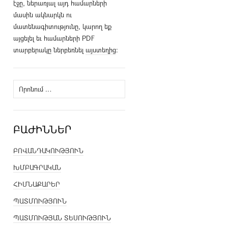
էջը, ներառյալ այդ համարների
մասին ակնարկն ու
մատենագիտությունը, կարող եք
այցելել եւ համարների PDF
տարբերակը ներբեռնել
այստեղից
։
Որոնել՝
ԲԱԺԻՆՆԵՐ
ԲՈՎԱՆԴԱԿՈՒԹՅՈՒՆ
ԽՄԲԱԳՐԱԿԱՆ
ՀԻՄՆԱՔԱՐԵՐ
ՊԱՏՄՈՒԹՅՈՒՆ
ՊԱՏՄՈՒԹՅԱՆ ՏԵՍՈՒԹՅՈՒՆ