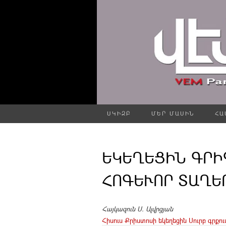
ՍԿԻԶԲ
ՄԵՐ ՄԱՍԻՆ
ՀԱ
ԵԿԵՂԵՑԻՆ ԳՐԻ
ՀՈԳԵՒՈՐ ՏԱՂԵՐ
Հայկազուն Ս. Ալվրցյան
Հիսուս Քրիստոսի եկեղեցին Սուրբ գրքո