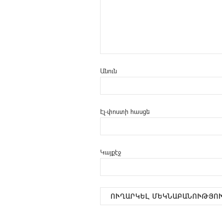
Անուն
Էլ-փոստի հասցե
Կայքէջ