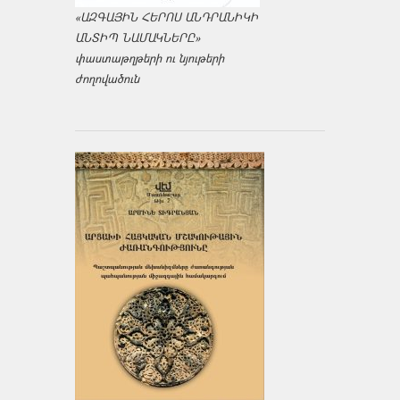
«ԱԶԳԱՅԻՆ ՀԵՐՈՍ ԱՆԴՐԱՆԻԿԻ
ԱՆՏԻՊ ՆԱՄԱԿՆԵՐԸ»
փաստաթղթերի ու նյութերի
ժողովածուն