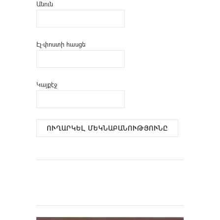
Անուն
Էլ-փոստի հասցե
Կայքէջ