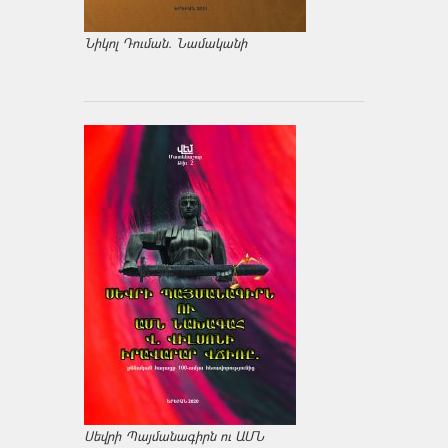
Նիկոլ Դուման. Նամականի
Սեվրի Պայմանագիրն ու ԱՄՆ