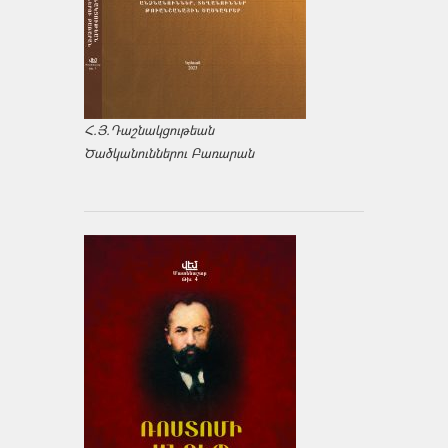
Հ.Յ.Դաշնակցութեան
Ծածկանուններու Բառարան