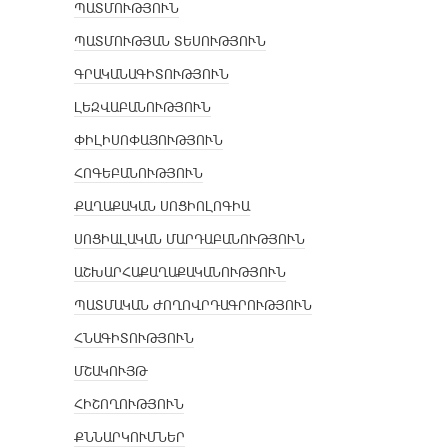
ՊԱՏՄՈՒԹՅՈՒՆ
ՊԱՏՄՈՒԹՅԱՆ ՏԵՍՈՒԹՅՈՒՆ
ԳՐԱԿԱՆԱԳԻՏՈՒԹՅՈՒՆ
ԼԵԶՎԱԲԱՆՈՒԹՅՈՒՆ
ՓԻԼԻՍՈՓԱՅՈՒԹՅՈՒՆ
ՀՈԳԵԲԱՆՈՒԹՅՈՒՆ
ՔԱՂԱՔԱԿԱՆ ՍՈՑԻՈԼՈԳԻԱ
ՍՈՑԻԱԼԱԿԱՆ ՄԱՐԴԱԲԱՆՈՒԹՅՈՒՆ
ԱՇԽԱՐՀԱՔԱՂԱՔԱԿԱՆՈՒԹՅՈՒՆ
ՊԱՏՄԱԿԱՆ ԺՈՂՈՎՐԴԱԳՐՈՒԹՅՈՒՆ
ՀՆԱԳԻՏՈՒԹՅՈՒՆ
ՄՇԱԿՈՒՅԹ
ՀԻՇՈՂՈՒԹՅՈՒՆ
ՔՆՆԱՐԿՈՒՄՆԵՐ