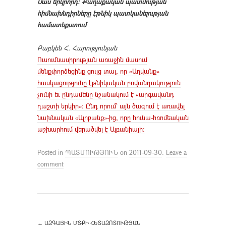
Մաս երկրորդ։ Քաղաքական պատմության
հիմնախնդիրները էթնիկ պատկանելության
համատեքստում
Բաբկեն Հ. Հարությունյան
Ուսումնասիրության առաջին մասում
մենքփորձեցինք ցույց տալ, որ «Աղվանք»
հասկացությունը էթնիկական բովանդակություն
չունի եւ ընդամենը նշանակում է «արգավանդ
դաշտի երկիր»: Ընդ որում՝ այն ծագում է առավել
նախնական «Ալոբանք»-ից, որը հունա-հռոմեական
աշխարհում վերածվել է Ալբանիայի:
Posted in
ՊԱՏՄՈՒԹՅՈՒՆ
on
2011-09-30
.
Leave a
comment
←
ԱԶԳԱՅԻՆ ՄՏՔԻ ՀԵՏԱԶՈՏՈՒԹՅԱՆ