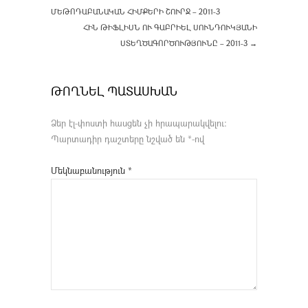
ՄԵԹՈԴԱԲԱՆԱԿԱՆ ՀԻՄՔԵՐԻ ՇՈՒՐՋ – 2011-3
ՀԻՆ ԹԻՖԼԻՍՆ ՈՒ ԳԱԲՐԻԵԼ ՍՈՒՆԴՈՒԿՅԱՆԻ
ՍՏԵՂԾԱԳՈՐԾՈՒԹՅՈՒՆԸ – 2011-3
→
ԹՈՂՆԵԼ ՊԱՏԱՍԽԱՆ
Ձեր էլ-փոստի հասցեն չի հրապարակվելու։
Պարտադիր դաշտերը նշված են
*
-ով
Մեկնաբանություն
*