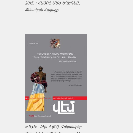
2015. : ՀԱՅՈՑ ՄԵԾ ԵՂԵՌՆԸ,
Քննական Հայացք
«ՎԷՄ» - Թիւ 4 (64). Հոկտեմբեր-