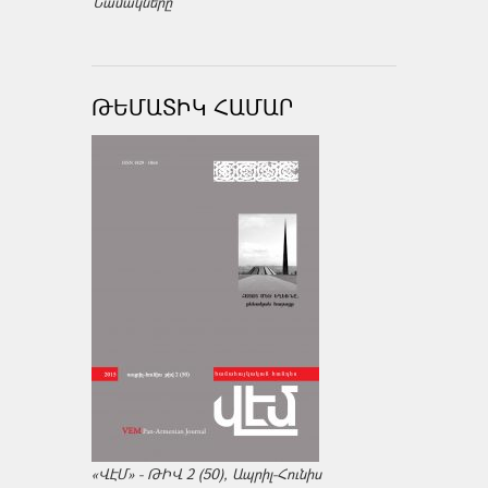
Նամակները
ԹԵՄԱՏԻԿ ՀԱՄԱՐ
«ՎԷՄ» - ԹԻՎ 2 (50), Ապրիլ-Հունիս