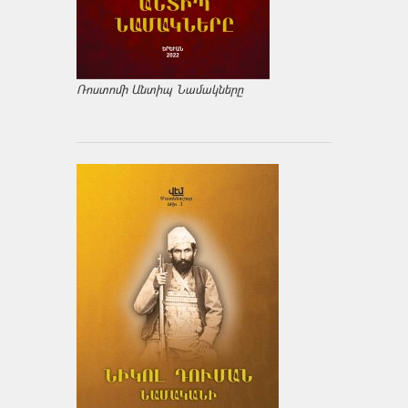
Ռոստոմի Անտիպ Նամակները