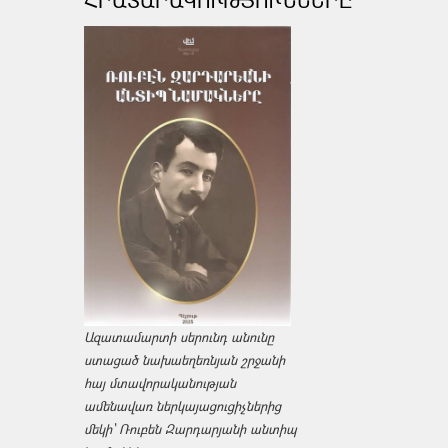
ՀՐԱՏԱՐԱԿՈՒԹՅՈՒՆՆԵՐԸ
Ազատամարտի սերունդ անունը
ստացած նախաեղեռնյան շրջանի
հայ մտավորականության
ամենավառ ներկայացուցիչներից
մեկի՝ Ռուբեն Զարդարյանի անտիպ