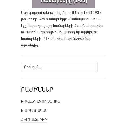
Մեր կայքում տեղադրել ենք «ՎԷՄ»-ի 1933-1939
թթ. բոլոր 1-25 համարները։ Համապատասխան
էջը, ներառյալ այդ համարների մասին ակնարկն
ու մատենագիտությունը, կարող եք այցելել եւ
համարների PDF տարբերակը ներբեռնել
այստեղից
։
Որոնել՝
ԲԱԺԻՆՆԵՐ
ԲՈՎԱՆԴԱԿՈՒԹՅՈՒՆ
ԽՄԲԱԳՐԱԿԱՆ
ՀԻՄՆԱՔԱՐԵՐ