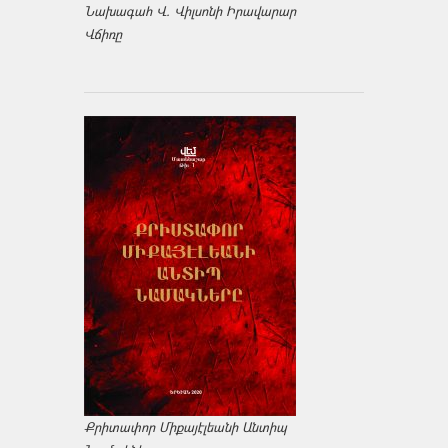
Նախագահ Վ. Վիլսոնի Իրավարար
Վճիռը
Քրիտափոր Միքայէլեանի Անտիպ