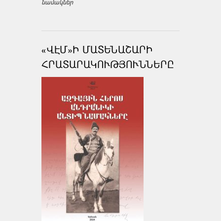
նամակներ
«ՎԷՄ»Ի ՄԱՏԵՆԱՇԱՐԻ
ՀՐԱՏԱՐԱԿՈՒԹՅՈՒՆՆԵՐԸ