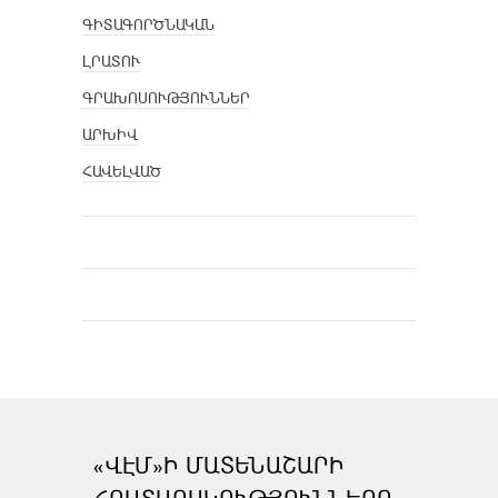
ԳԻՏԱԳՈՐԾՆԱԿԱՆ
ԼՐԱՏՈՒ
ԳՐԱԽՈՍՈՒԹՅՈՒՆՆԵՐ
ԱՐԽԻՎ
ՀԱՎԵԼՎԱԾ
«ՎԷՄ»Ի ՄԱՏԵՆԱՇԱՐԻ