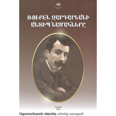
Ազատամարտի սերունդ
անունը ստացած