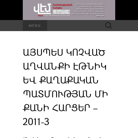
Որոնել՝
MENU
ԱՅՍՊԵՍ ԿՈՉՎԱԾ
ԱՂՎԱՆՔԻ ԷԹՆԻԿ
ԵՎ ՔԱՂԱՔԱԿԱՆ
ՊԱՏՄՈՒԹՅԱՆ ՄԻ
ՔԱՆԻ ՀԱՐՑԵՐ –
2011-3