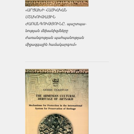
«ԱՐՑԱԽԻ ՀԱՅԿԱԿԱՆ
ՄՇԱԿՈՒԹԱՅԻՆ
ԺԱՌԱՆԳՈՒԹՅՈՒՆԸ․ պաշտպա­
նության մեխանիզմները
ժառանգության պահպանության
միջազ­գային համակարգում»