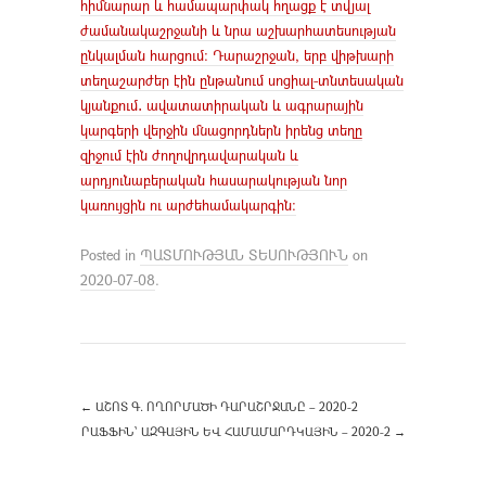
հիմնարար և համապարփակ հղացք է տվյալ
ժամանակաշրջանի և նրա աշխարհատեսության
ընկալման հարցում։ Դարաշրջան, երբ վիթխարի
տեղաշարժեր էին ընթանում սոցիալ-տնտեսական
կյանքում․ ավատատիրական և ագրարային
կարգերի վերջին մնացորդներն իրենց տեղը
զիջում էին ժողովրդավարական և
արդյունաբերական հասարակության նոր
կառույցին ու արժեհամակարգին։
Posted in
ՊԱՏՄՈՒԹՅԱՆ ՏԵՍՈՒԹՅՈՒՆ
on
2020-07-08
.
←
ԱՇՈՏ Գ. ՈՂՈՐՄԱԾԻ ԴԱՐԱՇՐՋԱՆԸ – 2020-2
ՐԱՖՖԻՆ՝ ԱԶԳԱՅԻՆ ԵՎ ՀԱՄԱՄԱՐԴԿԱՅԻՆ – 2020-2
→