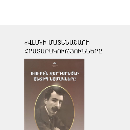
«ՎԷՄ»Ի ՄԱՏԵՆԱՇԱՐԻ
ՀՐԱՏԱՐԱԿՈՒԹՅՈՒՆՆԵՐԸ