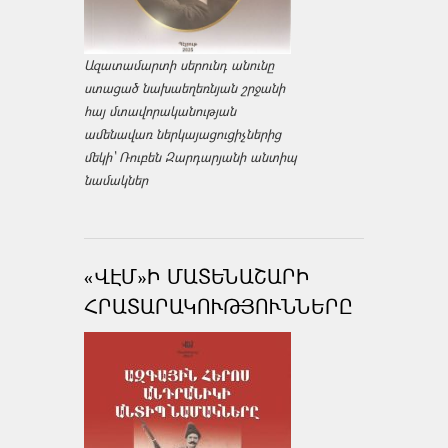
Ազատամարտի սերունդ անունը
ստացած նախաեղեռնյան շրջանի
հայ մտավորականության
ամենավառ ներկայացուցիչներից
մեկի՝ Ռուբեն Զարդարյանի անտիպ
նամակներ
«ՎԷՄ»Ի ՄԱՏԵՆԱՇԱՐԻ
ՀՐԱՏԱՐԱԿՈՒԹՅՈՒՆՆԵՐԸ