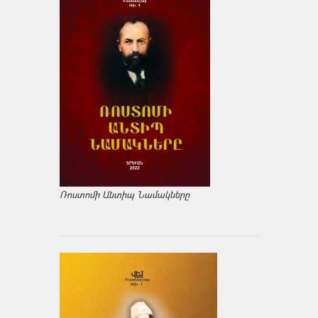
Ռոստոմի Անտիպ Նամակները