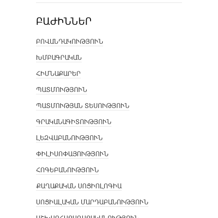
ԲԱԺԻՆՆԵՐ
ԲՈՎԱՆԴԱԿՈՒԹՅՈՒՆ
ԽՄԲԱԳՐԱԿԱՆ
ՀԻՄՆԱՔԱՐԵՐ
ՊԱՏՄՈՒԹՅՈՒՆ
ՊԱՏՄՈՒԹՅԱՆ ՏԵՍՈՒԹՅՈՒՆ
ԳՐԱԿԱՆԱԳԻՏՈՒԹՅՈՒՆ
ԼԵԶՎԱԲԱՆՈՒԹՅՈՒՆ
ՓԻԼԻՍՈՓԱՅՈՒԹՅՈՒՆ
ՀՈԳԵԲԱՆՈՒԹՅՈՒՆ
ՔԱՂԱՔԱԿԱՆ ՍՈՑԻՈԼՈԳԻԱ
ՍՈՑԻԱԼԱԿԱՆ ՄԱՐԴԱԲԱՆՈՒԹՅՈՒՆ