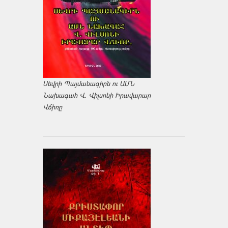
Սեվրի Պայմանագիրն ու ԱՄՆ
Նախագահ Վ. Վիլսոնի Իրավարար
Վճիռը