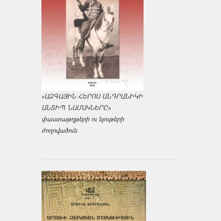
«ԱԶԳԱՅԻՆ ՀԵՐՈՍ ԱՆԴՐԱՆԻԿԻ
ԱՆՏԻՊ ՆԱՄԱԿՆԵՐԸ»
փաստաթղթերի ու նյութերի
ժողովածուն