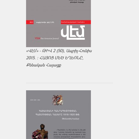
«ՎԷՄ» - ԹԻՎ 2 (50), Ապրիլ-Հունիս
2015. : ՀԱՅՈՑ ՄԵԾ ԵՂԵՌՆԸ,
Քննական Հայացք