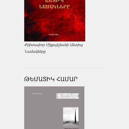
Քրիտափոր Միքայէլեանի Անտիպ
Նամակները
ԹԵՄԱՏԻԿ ՀԱՄԱՐ