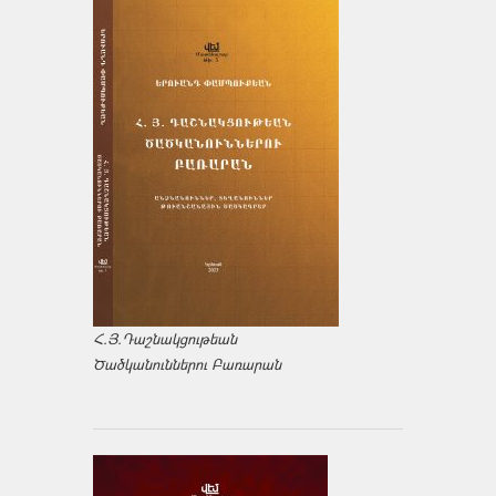
Հ.Յ.Դաշնակցութեան
Ծածկանուններու Բառարան