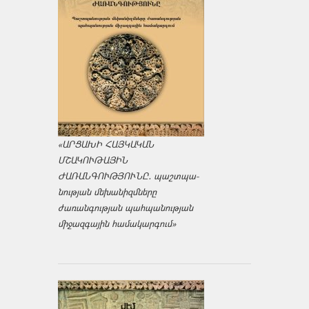
«ԱՐՑԱԽԻ ՀԱՅԿԱԿԱՆ
ՄՇԱԿՈՒԹԱՅԻՆ
ԺԱՌԱՆԳՈՒԹՅՈՒՆԸ․ պաշտպա­
նության մեխանիզմները
ժառանգության պահպանության
միջազ­գային համակարգում»