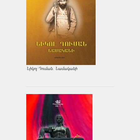
Նիկոլ Դուման. Նամականի