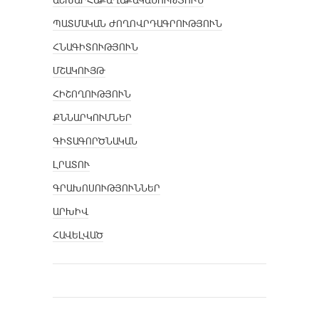
ԱՇԽԱՐՀԱՔԱՂԱՔԱԿԱՆՈՒԹՅՈՒՆ
ՊԱՏՄԱԿԱՆ ԺՈՂՈՎՐԴԱԳՐՈՒԹՅՈՒՆ
ՀՆԱԳԻՏՈՒԹՅՈՒՆ
ՄՇԱԿՈՒՅԹ
ՀԻՇՈՂՈՒԹՅՈՒՆ
ՔՆՆԱՐԿՈՒՄՆԵՐ
ԳԻՏԱԳՈՐԾՆԱԿԱՆ
ԼՐԱՏՈՒ
ԳՐԱԽՈՍՈՒԹՅՈՒՆՆԵՐ
ԱՐԽԻՎ
ՀԱՎԵԼՎԱԾ