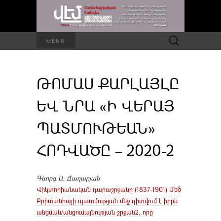
Որոնել՝
MENU
ԹՈՄԱՍ ՔԱՐԼԱՅԼԸ
ԵՎ ՆՐԱ «Ի ՎԵՐԱՅ
ՊԱՏՄՈՒԹԵԱՆ»
ՀՈԴՎԱԾԸ – 2020-2
Գևորգ Ա․ Ճաղարյան
Վիկտորիանական դարաշրջանը (1837-1901) Մեծ
Բրիտանիայի պատմության մեջ դիտվում է իբրև
անցման/անցումայնության շրջան2, որը