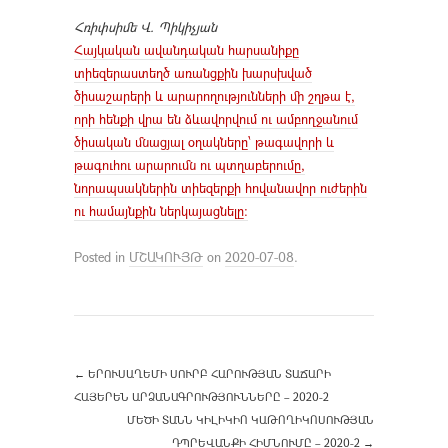
Հռիփսիմե Վ. Պիկիչյան
Հայկական ավանդական հարսանիքը
տիեզերաստեղծ առանցքին խարսխված
ծիսաշարերի և արարողությունների մի շղթա է,
որի հենքի վրա են ձևավորվում ու ամբողջանում
ծիսական մնացյալ օղակները՝ թագավորի և
թագուհու արարումն ու պտղաբերումը,
նորապսակներին տիեզերքի հովանավոր ուժերին
ու համայնքին ներկայացնելը։
Posted in
ՄՇԱԿՈՒՅԹ
on
2020-07-08
.
←
ԵՐՈՒՍԱՂԵՄԻ ՍՈՒՐԲ ՀԱՐՈՒԹՅԱՆ ՏԱՃԱՐԻ
ՀԱՅԵՐԵՆ ԱՐՁԱՆԱԳՐՈՒԹՅՈՒՆՆԵՐԸ – 2020-2
ՄԵԾԻ ՏԱՆՆ ԿԻԼԻԿԻՈ ԿԱԹՈՂԻԿՈՍՈՒԹՅԱՆ
ԴՊՐԵՎԱՆՔԻ ՀԻՄՆՈՒՄԸ – 2020-2
→