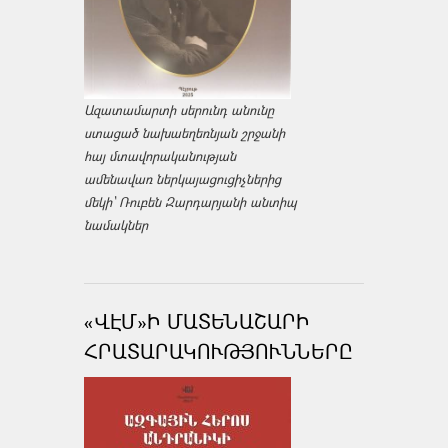
Ազատամարտի սերունդ անունը
ստացած նախաեղեռնյան շրջանի
հայ մտավորականության
ամենավառ ներկայացուցիչներից
մեկի՝ Ռուբեն Զարդարյանի անտիպ
նամակներ
«ՎԷՄ»Ի ՄԱՏԵՆԱՇԱՐԻ
ՀՐԱՏԱՐԱԿՈՒԹՅՈՒՆՆԵՐԸ