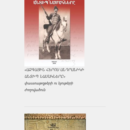
«ԱԶԳԱՅԻՆ ՀԵՐՈՍ ԱՆԴՐԱՆԻԿԻ
ԱՆՏԻՊ ՆԱՄԱԿՆԵՐԸ»
փաստաթղթերի ու նյութերի
ժողովածուն