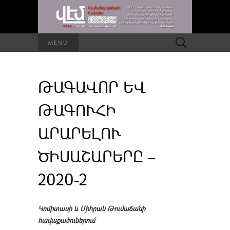
Որոնել՝
MENU
ԹԱԳԱՎՈՐ ԵՎ
ԹԱԳՈՒՀԻ
ԱՐԱՐԵԼՈՒ
ԾԻՍԱՇԱՐԵՐԸ –
2020-2
Կոմիտասի և Միհրան Թումաճանի
հավաքածուներում