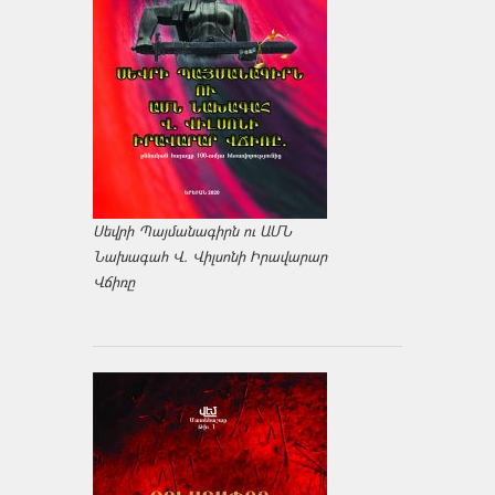
Սեվրի Պայմանագիրն ու ԱՄՆ
Նախագահ Վ. Վիլսոնի Իրավարար
Վճիռը