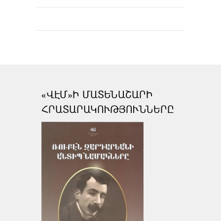
«ՎԷՄ»Ի ՄԱՏԵՆԱՇԱՐԻ
ՀՐԱՏԱՐԱԿՈՒԹՅՈՒՆՆԵՐԸ