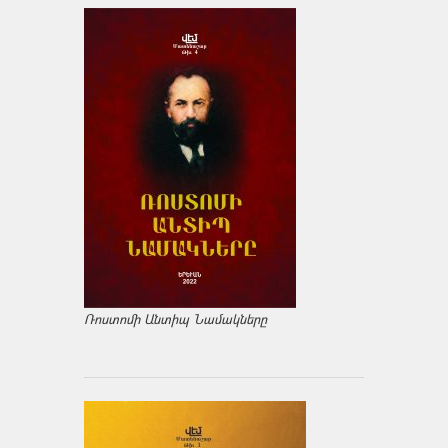
Ռոստոմի Անտիպ Նամակները