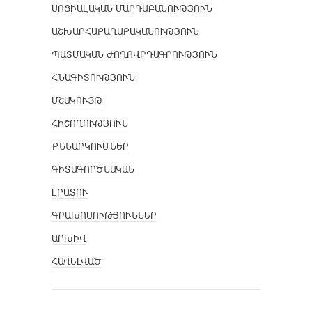
ՍՈՑԻԱԼԱԿԱՆ ՄԱՐԴԱԲԱՆՈՒԹՅՈՒՆ
ԱՇԽԱՐՀԱՔԱՂԱՔԱԿԱՆՈՒԹՅՈՒՆ
ՊԱՏՄԱԿԱՆ ԺՈՂՈՎՐԴԱԳՐՈՒԹՅՈՒՆ
ՀՆԱԳԻՏՈՒԹՅՈՒՆ
ՄՇԱԿՈՒՅԹ
ՀԻՇՈՂՈՒԹՅՈՒՆ
ՔՆՆԱՐԿՈՒՄՆԵՐ
ԳԻՏԱԳՈՐԾՆԱԿԱՆ
ԼՐԱՏՈՒ
ԳՐԱԽՈՍՈՒԹՅՈՒՆՆԵՐ
ԱՐԽԻՎ
ՀԱՎԵԼՎԱԾ