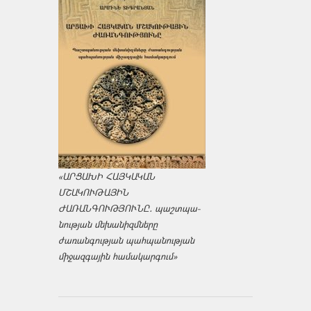
«ԱՐՑԱԽԻ ՀԱՅԿԱԿԱՆ
ՄՇԱԿՈՒԹԱՅԻՆ
ԺԱՌԱՆԳՈՒԹՅՈՒՆԸ․ պաշտպա­
նության մեխանիզմները
ժառանգության պահպանության
միջազ­գային համակարգում»