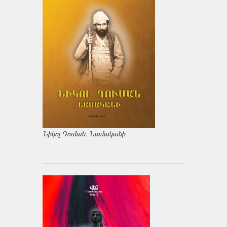
Նիկոլ Դուման. Նամականի