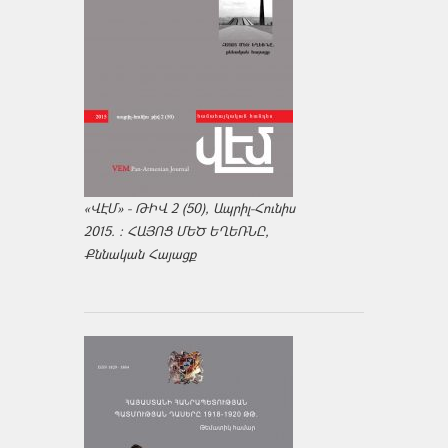
«ՎԷՄ» - ԹԻՎ 2 (50), Ապրիլ-Հունիս
2015. : ՀԱՅՈՑ ՄԵԾ ԵՂԵՌՆԸ,
Քննական Հայացք