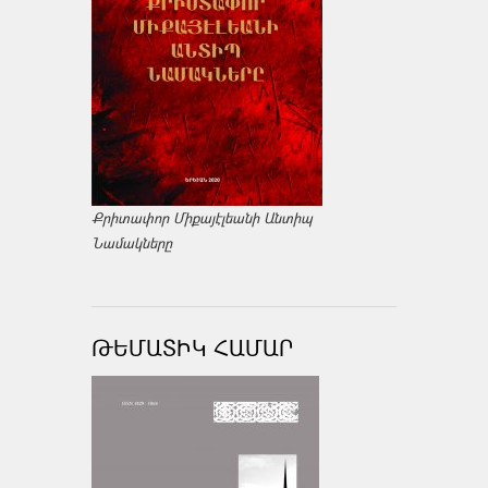
Քրիտափոր Միքայէլեանի Անտիպ
Նամակները
ԹԵՄԱՏԻԿ ՀԱՄԱՐ