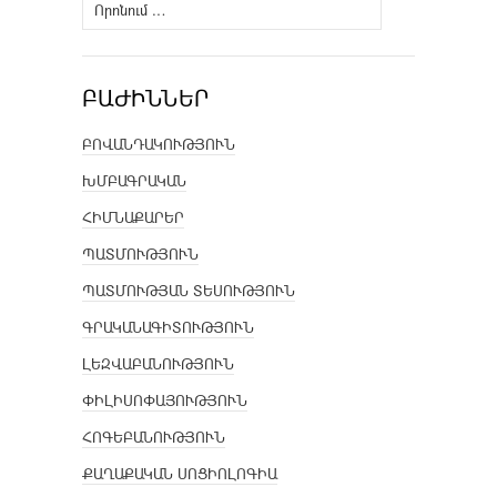
Որոնել՝
ԲԱԺԻՆՆԵՐ
ԲՈՎԱՆԴԱԿՈՒԹՅՈՒՆ
ԽՄԲԱԳՐԱԿԱՆ
ՀԻՄՆԱՔԱՐԵՐ
ՊԱՏՄՈՒԹՅՈՒՆ
ՊԱՏՄՈՒԹՅԱՆ ՏԵՍՈՒԹՅՈՒՆ
ԳՐԱԿԱՆԱԳԻՏՈՒԹՅՈՒՆ
ԼԵԶՎԱԲԱՆՈՒԹՅՈՒՆ
ՓԻԼԻՍՈՓԱՅՈՒԹՅՈՒՆ
ՀՈԳԵԲԱՆՈՒԹՅՈՒՆ
ՔԱՂԱՔԱԿԱՆ ՍՈՑԻՈԼՈԳԻԱ