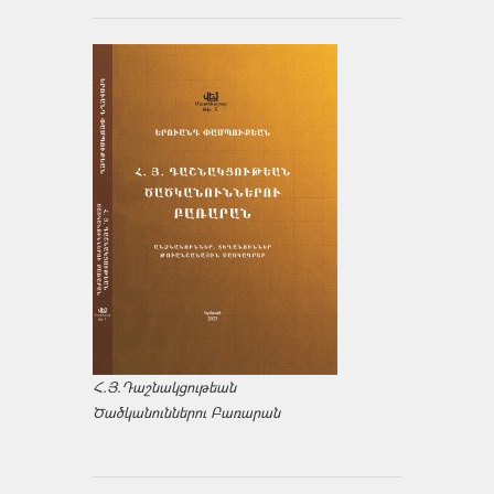
Հ.Յ.Դաշնակցութեան
Ծածկանուններու Բառարան