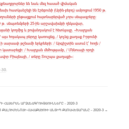
զբնաղբյուրներ են նաև մեզ հասած վիմական
ախ հատկանշելի են Էրեբունի (Արին-բերդ) ամրոցում 1950 թ.
ւմների ընթացքում հայտնաբերված չորս սեպագրերը։
950 թ. սեպտեմբերի 25-ին արշավախմբի ղեկավար,
նի կողմից և բովանդակում է հետևյալը. «Խալդյան
/ այս հոյակապ բերդը կառուցեց, / կոչեց քաղաք Իրբունի
 ի սարսափ թշնամի երկրների: / Արգիշտին ասում է՝ հողն /
ր կատարեցի: / Խալդյան մեծությամբ, / Մենուայի որդի
վոր Բիայնայի, / տերը Տուշպա քաղաքի»:
-30
.
Ի ՀԱՅԵՐԵՆ ԱՐՁԱՆԱԳՐՈՒԹՅՈՒՆՆԵՐԸ – 2020-3
 ՔԱԼՈՒՄԵՆՈՅԻ ՀԱՎԱՔԱԾՈՒԻ ԱՆՏԻՊ ՔԱՌԱՎԵՏԱՐԱՆԸ – 2020-3
→