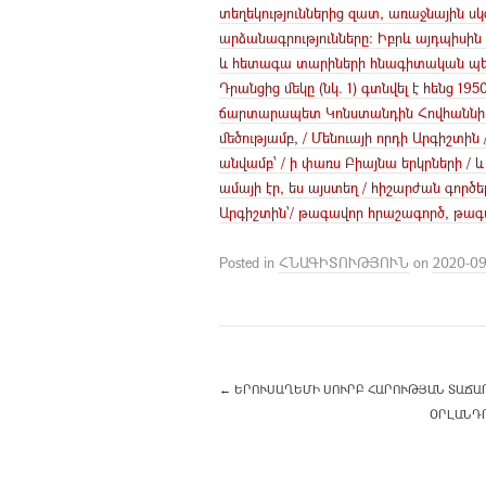
տեղեկություններից զատ, առաջնային սկ
արձանագրությունները: Իբրև այդպիսին ն
և հետագա տարիների հնագիտական պեղո
Դրանցից մեկը (նկ. 1) գտնվել է հենց 1
ճարտարապետ Կոնստանդին Հովհաննիսյա
մեծությամբ, / Մենուայի որդի Արգիշտին 
անվամբ՝ / ի փառս Բիայնա երկրների / և
ամայի էր, ես այստեղ / հիշարժան գործե
Արգիշտին՝/ թագավոր հրաշագործ, թագա
Posted in
ՀՆԱԳԻՏՈՒԹՅՈՒՆ
on
2020-09
←
ԵՐՈՒՍԱՂԵՄԻ ՍՈՒՐԲ ՀԱՐՈՒԹՅԱՆ ՏԱՃԱՐ
ՕՐԼԱՆԴՈ