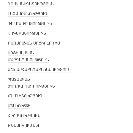
ԳՐԱԿԱՆԱԳԻՏՈՒԹՅՈՒՆ
ԼԵԶՎԱԲԱՆՈՒԹՅՈՒՆ
ՓԻԼԻՍՈՓԱՅՈՒԹՅՈՒՆ
ՀՈԳԵԲԱՆՈՒԹՅՈՒՆ
ՔԱՂԱՔԱԿԱՆ ՍՈՑԻՈԼՈԳԻԱ
ՍՈՑԻԱԼԱԿԱՆ
ՄԱՐԴԱԲԱՆՈՒԹՅՈՒՆ
ԱՇԽԱՐՀԱՔԱՂԱՔԱԿԱՆՈՒԹՅՈՒՆ
ՊԱՏՄԱԿԱՆ
ԺՈՂՈՎՐԴԱԳՐՈՒԹՅՈՒՆ
ՀՆԱԳԻՏՈՒԹՅՈՒՆ
ՄՇԱԿՈՒՅԹ
ՀԻՇՈՂՈՒԹՅՈՒՆ
ՔՆՆԱՐԿՈՒՄՆԵՐ