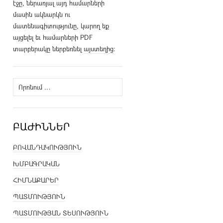
էջը, ներառյալ այդ համարների
մասին ակնարկն ու
մատենագիտությունը, կարող եք
այցելել եւ համարների PDF
տարբերակը ներբեռնել
այստեղից
։
Որոնել՝
ԲԱԺԻՆՆԵՐ
ԲՈՎԱՆԴԱԿՈՒԹՅՈՒՆ
ԽՄԲԱԳՐԱԿԱՆ
ՀԻՄՆԱՔԱՐԵՐ
ՊԱՏՄՈՒԹՅՈՒՆ
ՊԱՏՄՈՒԹՅԱՆ ՏԵՍՈՒԹՅՈՒՆ