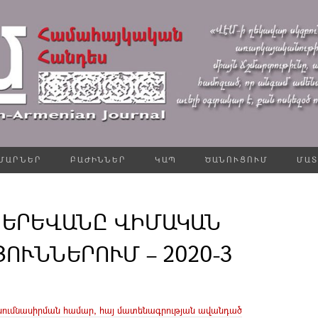
ՄԱՐՆԵՐ
ԲԱԺԻՆՆԵՐ
ԿԱՊ
ԾԱՆՈՒՑՈՒՄ
ՄԱՏ
 ԵՐԵՎԱՆԸ ՎԻՄԱԿԱՆ
ՈՒՆՆԵՐՈՒՄ – 2020-3
սումնասիրման համար, հայ մատենագրության ավանդած