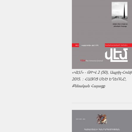
«ՎԷՄ» - ԹԻՎ 2 (50), Ապրիլ-Հուն
2015. : ՀԱՅՈՑ ՄԵԾ ԵՂԵՌՆԸ,
Քննական Հայացք