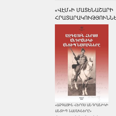
«ՎԷՄ»Ի ՄԱՏԵՆԱՇԱՐԻ
ՀՐԱՏԱՐԱԿՈՒԹՅՈՒՆՆ
«ԱԶԳԱՅԻՆ ՀԵՐՈՍ ԱՆԴՐԱՆԻԿԻ
ԱՆՏԻՊ ՆԱՄԱԿՆԵՐԸ»