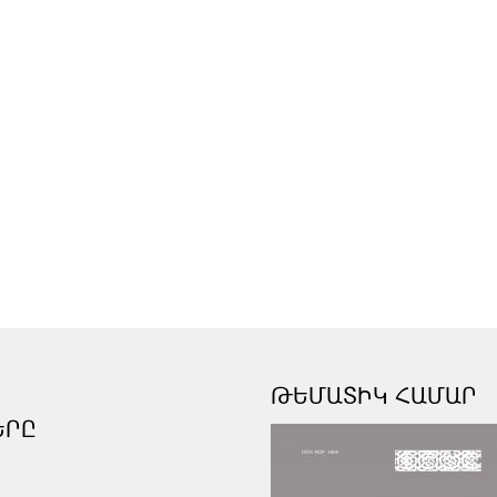
ԹԵՄԱՏԻԿ ՀԱՄԱՐ
ԵՐԸ