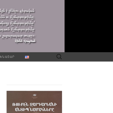
Որոնել՝
ԵՆԱՇԱՐ