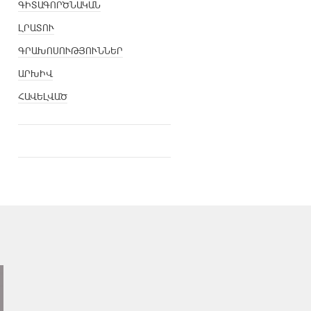
ԳԻՏԱԳՈՐԾՆԱԿԱՆ
ԼՐԱՏՈՒ
ԳՐԱԽՈՍՈՒԹՅՈՒՆՆԵՐ
ԱՐԽԻՎ
ՀԱՎԵԼՎԱԾ