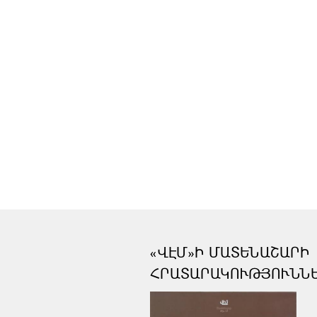
«ՎԷՄ»Ի ՄԱՏԵՆԱՇԱՐԻ
ՀՐԱՏԱՐԱԿՈՒԹՅՈՒՆՆ