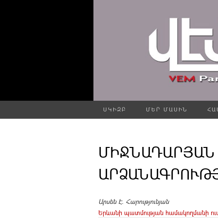
ՍԿԻԶԲ
ՄԵՐ ՄԱՍԻՆ
ՀԱ
ՄԻՋՆԱԴԱՐՅԱՆ
ԱՐՁԱՆԱԳՐՈՒԹՅ
Արսեն Է. Հարությունյան
Երևանի պատմության համակողմանի ու