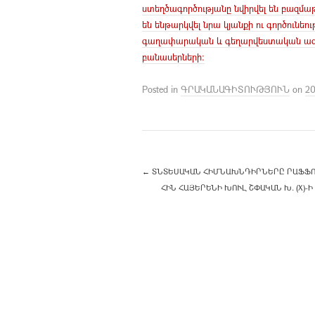
ստեղծագործությանը նվիրվել են բազմաթ
են ենթարկվել նրա կյանքի ու գործունե
գաղափարական և գեղարվեստական ազդակ
բանասերների:
Posted in
ԳՐԱԿԱՆԱԳԻՏՈՒԹՅՈՒՆ
on
20
←
ՏՆՏԵՍԱԿԱՆ ՀԻՄՆԱԽՆԴԻՐՆԵՐԸ ՐԱՖՖՈՒ 
ՀԻՆ ՀԱՅԵՐԵՆԻ ԽՈՒԼ ՇՓԱԿԱՆ Խ. (X)