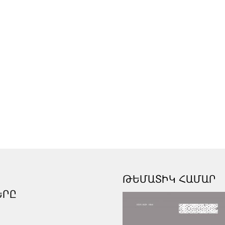
ԹԵՄԱՏԻԿ ՀԱՄԱՐ
ԵՐԸ