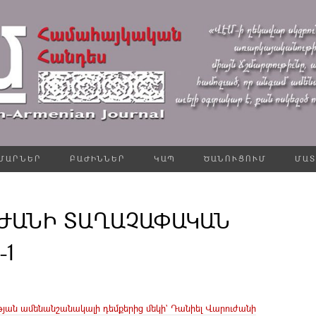
ՄԱՐՆԵՐ
ԲԱԺԻՆՆԵՐ
ԿԱՊ
ԾԱՆՈՒՑՈՒՄ
ՄԱՏ
ԺԱՆԻ ՏԱՂԱՉԱՓԱԿԱՆ
-1
յան ամենանշանակալի դեմքերից մեկի` Դանիել Վարուժանի