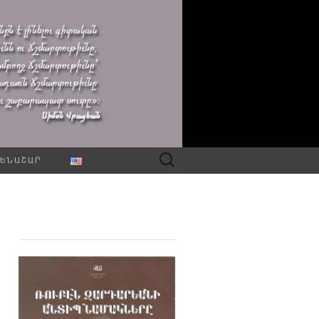
Որոնել՝
ԵՆԱՇԱՐ