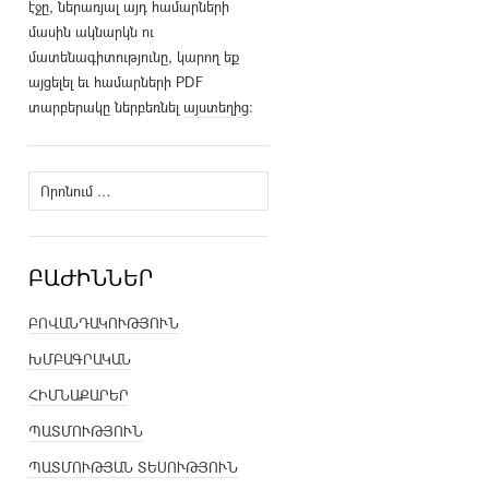
էջը, ներառյալ այդ համարների
մասին ակնարկն ու
մատենագիտությունը, կարող եք
այցելել եւ համարների PDF
տարբերակը ներբեռնել
այստեղից
։
Որոնել՝
ԲԱԺԻՆՆԵՐ
ԲՈՎԱՆԴԱԿՈՒԹՅՈՒՆ
ԽՄԲԱԳՐԱԿԱՆ
ՀԻՄՆԱՔԱՐԵՐ
ՊԱՏՄՈՒԹՅՈՒՆ
ՊԱՏՄՈՒԹՅԱՆ ՏԵՍՈՒԹՅՈՒՆ