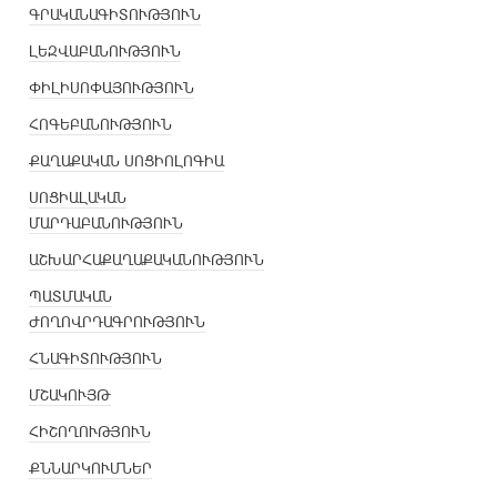
ԳՐԱԿԱՆԱԳԻՏՈՒԹՅՈՒՆ
ԼԵԶՎԱԲԱՆՈՒԹՅՈՒՆ
ՓԻԼԻՍՈՓԱՅՈՒԹՅՈՒՆ
ՀՈԳԵԲԱՆՈՒԹՅՈՒՆ
ՔԱՂԱՔԱԿԱՆ ՍՈՑԻՈԼՈԳԻԱ
ՍՈՑԻԱԼԱԿԱՆ
ՄԱՐԴԱԲԱՆՈՒԹՅՈՒՆ
ԱՇԽԱՐՀԱՔԱՂԱՔԱԿԱՆՈՒԹՅՈՒՆ
ՊԱՏՄԱԿԱՆ
ԺՈՂՈՎՐԴԱԳՐՈՒԹՅՈՒՆ
ՀՆԱԳԻՏՈՒԹՅՈՒՆ
ՄՇԱԿՈՒՅԹ
ՀԻՇՈՂՈՒԹՅՈՒՆ
ՔՆՆԱՐԿՈՒՄՆԵՐ