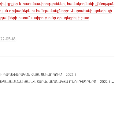
իվ գրքեր և ուսումնասիրություններ, համակողմանի քննության
ության դրվագներն ու հանգամանքները։ Վարուժանի պոեզիայի
ների ուսումնասիրությունը զբաղեցրել է շատ
22-05-18
.
ԳԱՂԱՓԱՐԱԿԱՆ ՀԱՅԵՑԱԿԱՐԳՈՒՄ – 2022-1
-Ի ԱՊԱԺԱՄԱՆԱԿՅԱ ԵՎ ՏԱՐԱԺԱՄԱՆԱԿՅԱ ԲՆՈՒԹԱԳՐԵՐԸ – 2022-1
→