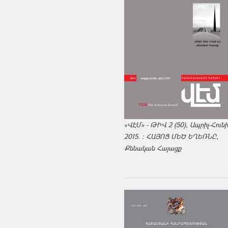
«ՎԷՄ» - ԹԻՎ 2 (50), Ապրիլ-Հուն
2015. : ՀԱՅՈՑ ՄԵԾ ԵՂԵՌՆԸ,
Քննական Հայացք