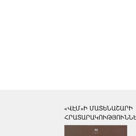
«ՎԷՄ»Ի ՄԱՏԵՆԱՇԱՐԻ
ՀՐԱՏԱՐԱԿՈՒԹՅՈՒՆՆ