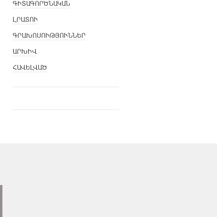
ԳԻՏԱԳՈՐԾՆԱԿԱՆ
ԼՐԱՏՈՒ
ԳՐԱԽՈՍՈՒԹՅՈՒՆՆԵՐ
ԱՐԽԻՎ
ՀԱՎԵԼՎԱԾ