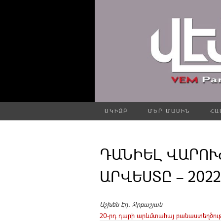
ՍԿԻԶԲ
ՄԵՐ ՄԱՍԻՆ
ՀԱ
ԴԱՆԻԵԼ ՎԱՐՈՒ
ԱՐՎԵՍՏԸ – 2022
Աշխեն Էդ. Ջրբաշյան
20-րդ դարի արևմտահայ բանաստեղծութ