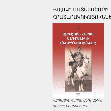
«ՎԷՄ»Ի ՄԱՏԵՆԱՇԱՐԻ
ՀՐԱՏԱՐԱԿՈՒԹՅՈՒՆՆ
«ԱԶԳԱՅԻՆ ՀԵՐՈՍ ԱՆԴՐԱՆԻԿԻ
ԱՆՏԻՊ ՆԱՄԱԿՆԵՐԸ»