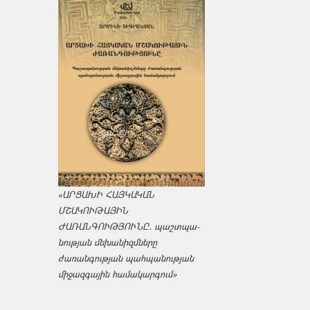
«ԱՐՑԱԽԻ ՀԱՅԿԱԿԱՆ
ՄՇԱԿՈՒԹԱՅԻՆ
ԺԱՌԱՆԳՈՒԹՅՈՒՆԸ․ պաշտպա­
նության մեխանիզմները
ժառանգության պահպանության
միջազ­գային համակարգում»