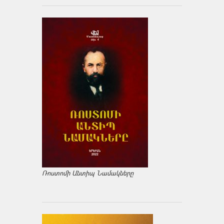
Ռոստոմի Անտիպ Նամակները