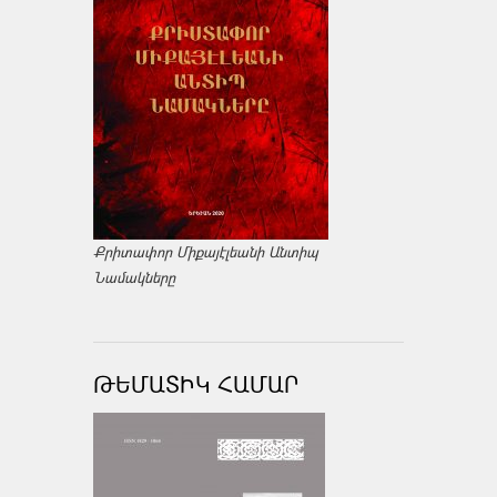
Քրիտափոր Միքայէլեանի Անտիպ
Նամակները
ԹԵՄԱՏԻԿ ՀԱՄԱՐ