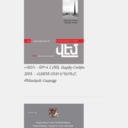
«ՎԷՄ» - ԹԻՎ 2 (50), Ապրիլ-Հունիս
2015. : ՀԱՅՈՑ ՄԵԾ ԵՂԵՌՆԸ,
Քննական Հայացք