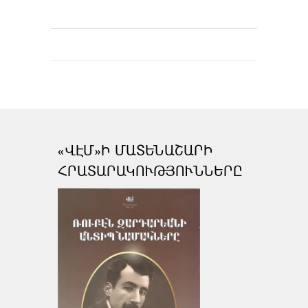
«ՎԷՄ»Ի ՄԱՏԵՆԱՇԱՐԻ
ՀՐԱՏԱՐԱԿՈՒԹՅՈՒՆՆԵՐԸ