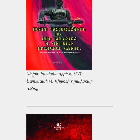
Սեվրի Պայմանագիրն ու ԱՄՆ
Նախագահ Վ. Վիլսոնի Իրավարար
Վճիռը