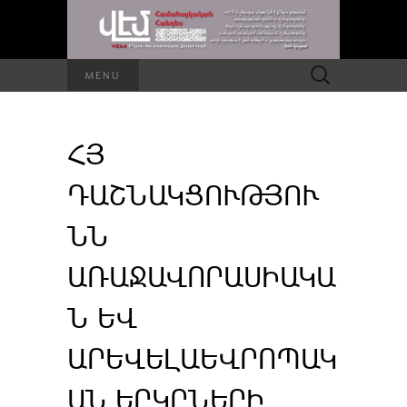
Որոնել՝
MENU
ՀՅ
ԴԱՇՆԱԿՑՈՒԹՅՈՒ
ՆՆ
ԱՌԱՋԱՎՈՐԱՍԻԱԿԱ
Ն ԵՎ
ԱՐԵՎԵԼԱԵՎՐՈՊԱԿ
ԱՆ ԵՐԿՐՆԵՐԻ