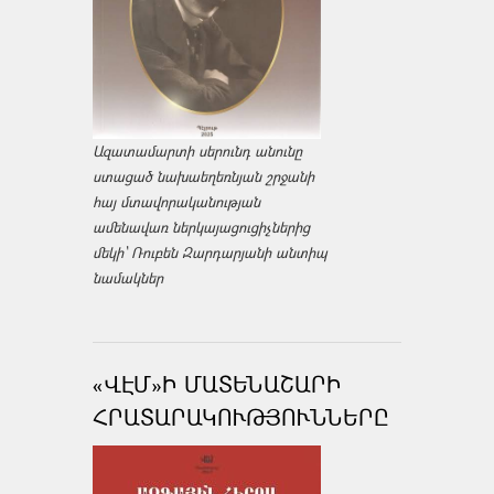
Ազատամարտի սերունդ անունը
ստացած նախաեղեռնյան շրջանի
հայ մտավորականության
ամենավառ ներկայացուցիչներից
մեկի՝ Ռուբեն Զարդարյանի անտիպ
նամակներ
«ՎԷՄ»Ի ՄԱՏԵՆԱՇԱՐԻ
ՀՐԱՏԱՐԱԿՈՒԹՅՈՒՆՆԵՐԸ