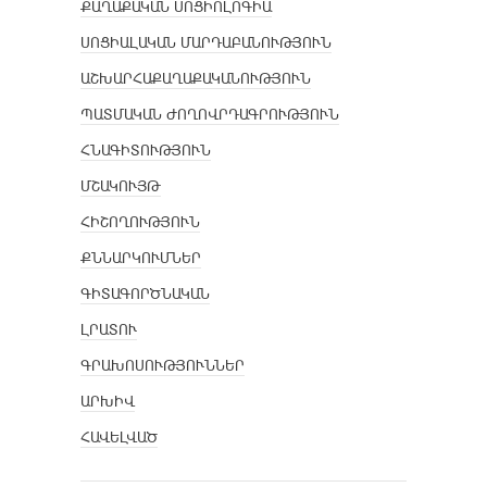
ՔԱՂԱՔԱԿԱՆ ՍՈՑԻՈԼՈԳԻԱ
ՍՈՑԻԱԼԱԿԱՆ ՄԱՐԴԱԲԱՆՈՒԹՅՈՒՆ
ԱՇԽԱՐՀԱՔԱՂԱՔԱԿԱՆՈՒԹՅՈՒՆ
ՊԱՏՄԱԿԱՆ ԺՈՂՈՎՐԴԱԳՐՈՒԹՅՈՒՆ
ՀՆԱԳԻՏՈՒԹՅՈՒՆ
ՄՇԱԿՈՒՅԹ
ՀԻՇՈՂՈՒԹՅՈՒՆ
ՔՆՆԱՐԿՈՒՄՆԵՐ
ԳԻՏԱԳՈՐԾՆԱԿԱՆ
ԼՐԱՏՈՒ
ԳՐԱԽՈՍՈՒԹՅՈՒՆՆԵՐ
ԱՐԽԻՎ
ՀԱՎԵԼՎԱԾ