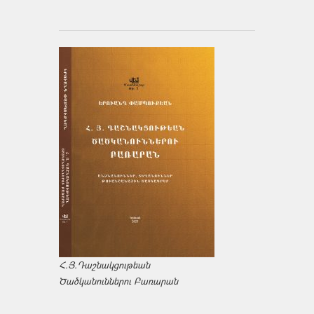
Հ.Յ.Դաշնակցութեան
Ծածկանուններու Բառարան