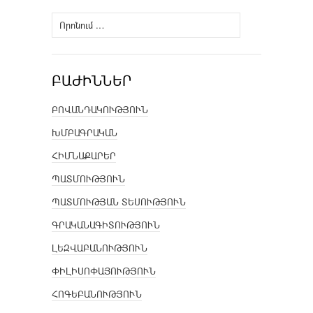
Որոնել՝
ԲԱԺԻՆՆԵՐ
ԲՈՎԱՆԴԱԿՈՒԹՅՈՒՆ
ԽՄԲԱԳՐԱԿԱՆ
ՀԻՄՆԱՔԱՐԵՐ
ՊԱՏՄՈՒԹՅՈՒՆ
ՊԱՏՄՈՒԹՅԱՆ ՏԵՍՈՒԹՅՈՒՆ
ԳՐԱԿԱՆԱԳԻՏՈՒԹՅՈՒՆ
ԼԵԶՎԱԲԱՆՈՒԹՅՈՒՆ
ՓԻԼԻՍՈՓԱՅՈՒԹՅՈՒՆ
ՀՈԳԵԲԱՆՈՒԹՅՈՒՆ