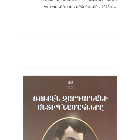
ՊԱՀՊԱՆՈՂԱԿԱՆ ԱՐՁԱԳԱՆՔԸ – 2023-4
→