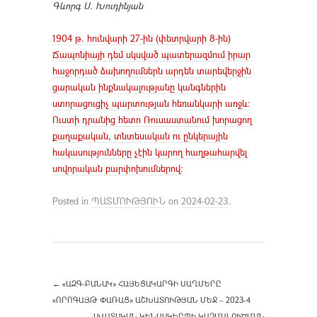
Գևորգ Ս. Խուդինյան
1904 թ. հունվարի 27-ին (փետրվարի 8-ին)
Ճապոնիայի դեմ սկսված պատերազմում իրար
հաջորդած ձախողումներն արդեն տարեվերջին
ցարական ինքնակալությանը կանգներին
ստորացուցիչ պարտության հեռանկարի առջև:
Ուստի դրանից հետո Ռուսաստանում խորացող
քաղաքական, տնտեսական ու ընկերային
հակասությունները չէին կարող հաղթահարվել
սովորական բարփոխումներով:
Posted in
ՊԱՏՄՈՒԹՅՈՒՆ
on
2024-02-23
.
←
«ԱԶԳ-ԲԱՆԱԿ» ՀԱՅԵՑԱԿԱՐԳԻ ՍԱՂՄԵՐԸ
«ՈՐՈԳԱՅԹ ՓԱՌԱՑ» ԱՇԽԱՏՈՒԹՅԱՆ ՄԵՋ – 2023-4
ԱՎԱՏԱԿԱՆ ԿԵՆՍԱԿԵՐՊԻ ԿԱԶՄԱԼՈՒԾՄԱՆ