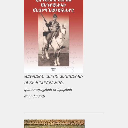
«ԱԶԳԱՅԻՆ ՀԵՐՈՍ ԱՆԴՐԱՆԻԿԻ
ԱՆՏԻՊ ՆԱՄԱԿՆԵՐԸ»
փաստաթղթերի ու նյութերի
ժողովածուն