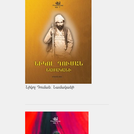
Նիկոլ Դուման. Նամականի