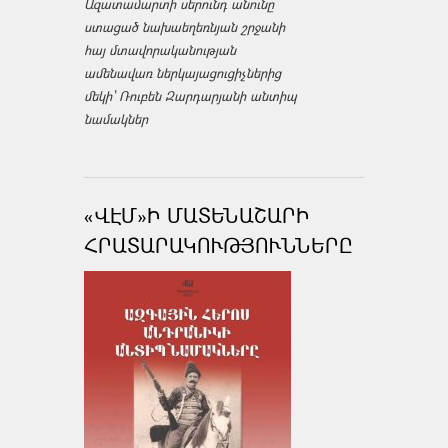
Ազատամարտի սերունդ անունը
ստացած նախաեղեռնյան շրջանի
հայ մտավորականության
ամենավառ ներկայացուցիչներից
մեկի՝ Ռուբեն Զարդարյանի անտիպ
նամակներ
«ՎԷՄ»Ի ՄԱՏԵՆԱՇԱՐԻ
ՀՐԱՏԱՐԱԿՈՒԹՅՈՒՆՆԵՐԸ