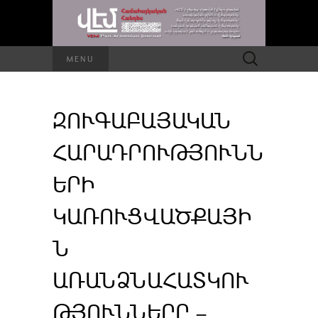
Որոնել՝
MENU
ԶՈՒԳԱԲԱՅԱԿԱՆ
ՀԱՐԱԴՐՈՒԹՅՈՒՆՆ
ԵՐԻ
ԿԱՌՈՒՑՎԱԾՔԱՅԻ
Ն
ԱՌԱՆՁՆԱՀԱՏԿՈՒ
ԹՅՈՒՆՆԵՐԸ –