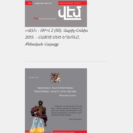
«ՎԷՄ» - ԹԻՎ 2 (50), Ապրիլ-Հունիս
2015. : ՀԱՅՈՑ ՄԵԾ ԵՂԵՌՆԸ,
Քննական Հայացք