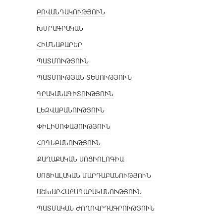
ԲՈՎԱՆԴԱԿՈՒԹՅՈՒՆ
ԽՄԲԱԳՐԱԿԱՆ
ՀԻՄՆԱՔԱՐԵՐ
ՊԱՏՄՈՒԹՅՈՒՆ
ՊԱՏՄՈՒԹՅԱՆ ՏԵՍՈՒԹՅՈՒՆ
ԳՐԱԿԱՆԱԳԻՏՈՒԹՅՈՒՆ
ԼԵԶՎԱԲԱՆՈՒԹՅՈՒՆ
ՓԻԼԻՍՈՓԱՅՈՒԹՅՈՒՆ
ՀՈԳԵԲԱՆՈՒԹՅՈՒՆ
ՔԱՂԱՔԱԿԱՆ ՍՈՑԻՈԼՈԳԻԱ
ՍՈՑԻԱԼԱԿԱՆ ՄԱՐԴԱԲԱՆՈՒԹՅՈՒՆ
ԱՇԽԱՐՀԱՔԱՂԱՔԱԿԱՆՈՒԹՅՈՒՆ
ՊԱՏՄԱԿԱՆ ԺՈՂՈՎՐԴԱԳՐՈՒԹՅՈՒՆ