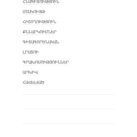
ՀՆԱԳԻՏՈՒԹՅՈՒՆ
ՄՇԱԿՈՒՅԹ
ՀԻՇՈՂՈՒԹՅՈՒՆ
ՔՆՆԱՐԿՈՒՄՆԵՐ
ԳԻՏԱԳՈՐԾՆԱԿԱՆ
ԼՐԱՏՈՒ
ԳՐԱԽՈՍՈՒԹՅՈՒՆՆԵՐ
ԱՐԽԻՎ
ՀԱՎԵԼՎԱԾ