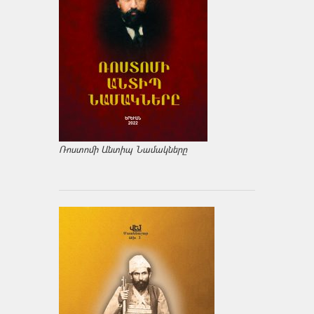
Ռոստոմի Անտիպ Նամակները