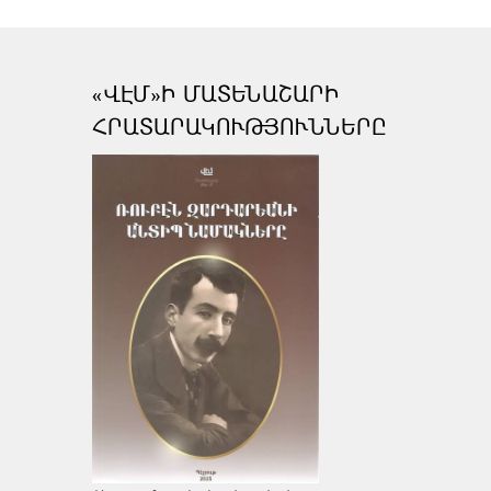
«ՎԷՄ»Ի ՄԱՏԵՆԱՇԱՐԻ
ՀՐԱՏԱՐԱԿՈՒԹՅՈՒՆՆԵՐԸ