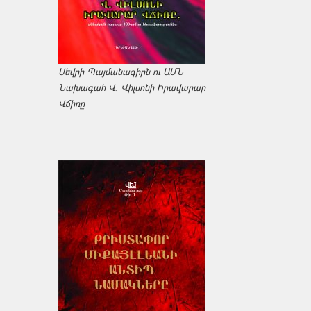
Սեվրի Պայմանագիրն ու ԱՄՆ
Նախագահ Վ. Վիլսոնի Իրավարար
Վճիռը