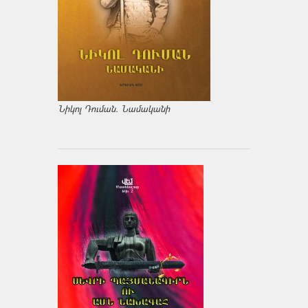
Նիկոլ Դուման. Նամականի