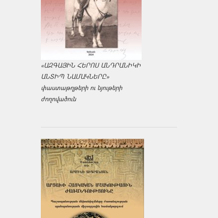
«ԱԶԳԱՅԻՆ ՀԵՐՈՍ ԱՆԴՐԱՆԻԿԻ
ԱՆՏԻՊ ՆԱՄԱԿՆԵՐԸ»
փաստաթղթերի ու նյութերի
ժողովածուն