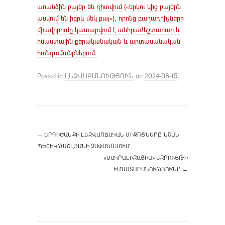
առանձին բայեր են դիտվում («երկու կից բայերն
ասվում են իբրև մեկ բայ»), որոնց բաղադրիչների
միավորումը կատարվում է անհրաժեշտաբար և
իմաստային-քերականական և արտասանական
հանգամանքներում։
Posted in
ԼԵԶՎԱԲԱՆՈՒԹՅՈՒՆ
on
2024-08-15
.
←
ԵՐԳԻԾԱՆՔԻ ԼԵԶՎԱՈՃԱԿԱՆ ՄԻՋՈՑՆԵՐԸ ՆՇԱՆ
ՊԵՇԻԿԹԱՇԼՅԱՆԻ ՉԱՓԱԾՈՅՈՒՄ
«ՍԱԿՐԱԼԻԶԱՑԻԱ» ԵԶՐՈՒՅԹԻ
ԻՄԱՍՏԱԲԱՆՈՒԹՅՈՒՆԸ
→