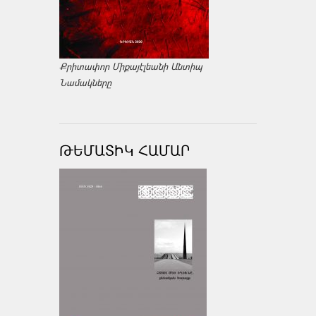
Քրիտափոր Միքայէլեանի Անտիպ
Նամակները
ԹԵՄԱՏԻԿ ՀԱՄԱՐ