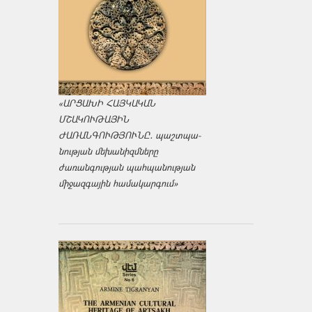
«ԱՐՑԱԽԻ ՀԱՅԿԱԿԱՆ
ՄՇԱԿՈՒԹԱՅԻՆ
ԺԱՌԱՆԳՈՒԹՅՈՒՆԸ․ պաշտպա­
նության մեխանիզմները
ժառանգության պահպանության
միջազ­գային համակարգում»