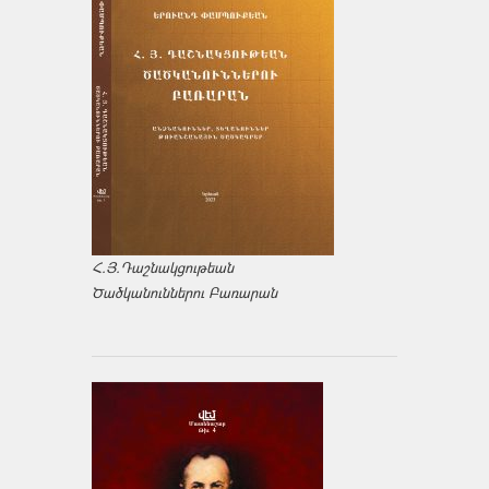
Հ.Յ.Դաշնակցութեան
Ծածկանուններու Բառարան