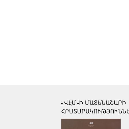
«ՎԷՄ»Ի ՄԱՏԵՆԱՇԱՐԻ
ՀՐԱՏԱՐԱԿՈՒԹՅՈՒՆՆ