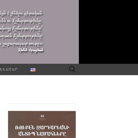
Որոնել՝
ԵՆԱՇԱՐ