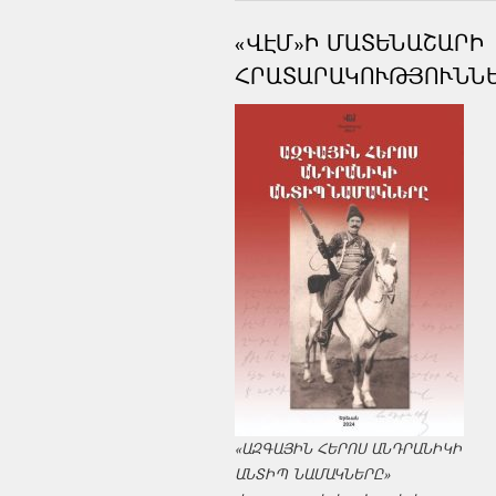
«ՎԷՄ»Ի ՄԱՏԵՆԱՇԱՐԻ
ՀՐԱՏԱՐԱԿՈՒԹՅՈՒՆՆ
«ԱԶԳԱՅԻՆ ՀԵՐՈՍ ԱՆԴՐԱՆԻԿԻ
ԱՆՏԻՊ ՆԱՄԱԿՆԵՐԸ»