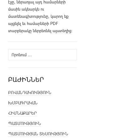
էջը, ներառյալ այդ համարների
մասին ակնարկն ու
մատենագիտությունը, կարող եք
այցելել եւ համարների PDF
տարբերակը ներբեռնել
այստեղից
։
Որոնել՝
ԲԱԺԻՆՆԵՐ
ԲՈՎԱՆԴԱԿՈՒԹՅՈՒՆ
ԽՄԲԱԳՐԱԿԱՆ
ՀԻՄՆԱՔԱՐԵՐ
ՊԱՏՄՈՒԹՅՈՒՆ
ՊԱՏՄՈՒԹՅԱՆ ՏԵՍՈՒԹՅՈՒՆ