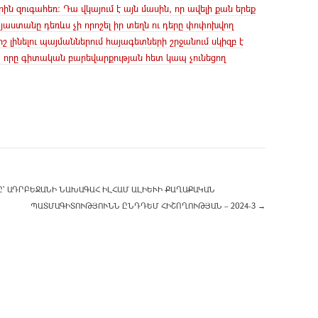
ն զուգահեռ։ Դա վկայում է այն մասին, որ ավելի քան երեք
աստանը դեռևս չի որոշել իր տեղն ու դերը փոփոխվող
 լինելու պայմաններում հայագետների շրջանում սկիզբ է
մ, որը գիտական բարեվարքության հետ կապ չունեցող
 ԱԴՐԲԵՋԱՆԻ ՆԱԽԱԳԱՀ ԻԼՀԱՄ ԱԼԻԵՒԻ ՔԱՂԱՔԱԿԱՆ Դ
ՊԱՏՄԱԳԻՏՈՒԹՅՈՒՆՆ ԸՆԴԴԵՄ ՀԻՇՈՂՈՒԹՅԱՆ – 2024-3
→