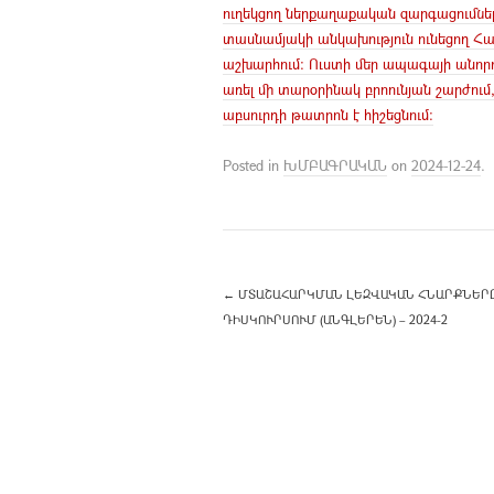
ուղեկցող ներքաղաքական զարգացումների
տասնամյակի անկախություն ունեցող Հայ
աշխարհում։ Ուստի մեր ապագայի անորոշ
առել մի տարօրինակ բրոունյան շարժու
աբսուրդի թատրոն է հիշեցնում։
Posted in
ԽՄԲԱԳՐԱԿԱՆ
on
2024-12-24
.
←
ՄՏԱՇԱՀԱՐԿՄԱՆ ԼԵԶՎԱԿԱՆ ՀՆԱՐՔՆԵՐԸ՝
ԻՍԿՈՒՐՍՈՒՄ (ԱՆԳԼԵՐԵՆ) – 2024-2