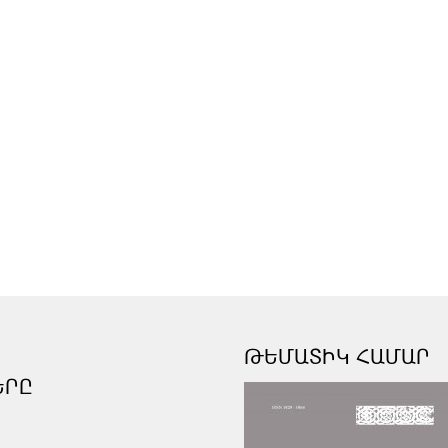
ԹԵՄԱՏԻԿ ՀԱՄԱՐ
ԵՐԸ