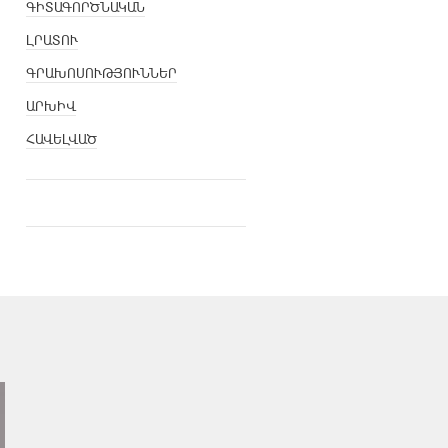
ԳԻՏԱԳՈՐԾՆԱԿԱՆ
ԼՐԱՏՈՒ
ԳՐԱԽՈՍՈՒԹՅՈՒՆՆԵՐ
ԱՐԽԻՎ
ՀԱՎԵԼՎԱԾ