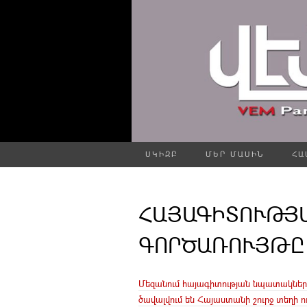
ՍԿԻԶԲ
ՄԵՐ ՄԱՍԻՆ
ՀԱ
ՀԱՅԱԳԻՏՈՒԹՅ
ԳՈՐԾԱՌՈՒՅԹԸ –
Մեզանում հայագիտության նպատակների
ծավալվում են Հայաստանի շուրջ տեղի