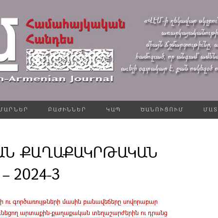
ՄԱՐՆԵՐ
ԲԱԺԻՆՆԵՐ
ԿԱՊ
ԾԱՆՈՒՑՈՒՄ
ՄԱՏ
ԱՆ ՔԱՂԱՔԱԿՐԹԱԿԱՆ
 2024-3
 ու գործառույթների մասին բանավեճերը սովորաբար
 ունեցող արտաքին-քաղաքական տեղաշարժերին ու դրանց