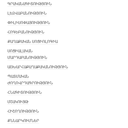
ԳՐԱԿԱՆԱԳԻՏՈՒԹՅՈՒՆ
ԼԵԶՎԱԲԱՆՈՒԹՅՈՒՆ
ՓԻԼԻՍՈՓԱՅՈՒԹՅՈՒՆ
ՀՈԳԵԲԱՆՈՒԹՅՈՒՆ
ՔԱՂԱՔԱԿԱՆ ՍՈՑԻՈԼՈԳԻԱ
ՍՈՑԻԱԼԱԿԱՆ
ՄԱՐԴԱԲԱՆՈՒԹՅՈՒՆ
ԱՇԽԱՐՀԱՔԱՂԱՔԱԿԱՆՈՒԹՅՈՒՆ
ՊԱՏՄԱԿԱՆ
ԺՈՂՈՎՐԴԱԳՐՈՒԹՅՈՒՆ
ՀՆԱԳԻՏՈՒԹՅՈՒՆ
ՄՇԱԿՈՒՅԹ
ՀԻՇՈՂՈՒԹՅՈՒՆ
ՔՆՆԱՐԿՈՒՄՆԵՐ