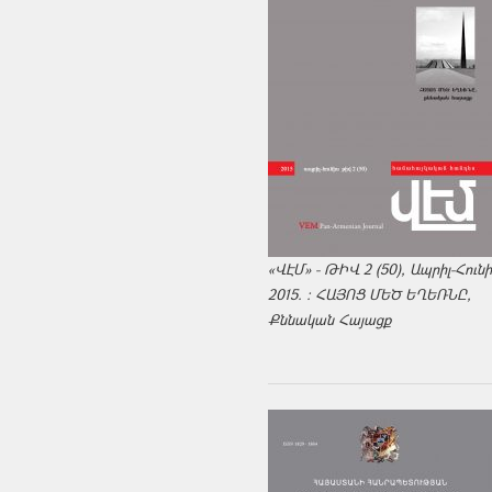
«ՎԷՄ» - ԹԻՎ 2 (50), Ապրիլ-Հուն
2015. : ՀԱՅՈՑ ՄԵԾ ԵՂԵՌՆԸ,
Քննական Հայացք