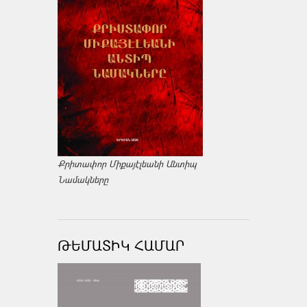
Քրիտափոր Միքայէլեանի Անտիպ
Նամակները
ԹԵՄԱՏԻԿ ՀԱՄԱՐ