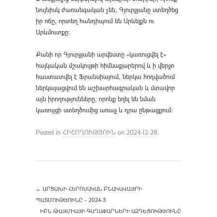
նույնիսկ ժառանգական չեն, Գյուրջյանը ստեղծեց
իր ոճը, որտեղ հանդիպում են Արևելքն ու
Արևմուտքը։
Քանի որ Գյուրջյանի արվեստը «կառուցվել է»
հայկական մշակույթի հիմնաքարերով և ի վերջո
հաստատվել է Ֆրանսիայում, ներկա հոդվածում
ներկայացվում են աշխարհագրական և մտավոր
այն իրողությունները, որոնք եղել են նման
կառույցի ստեղծումից առաջ և դրա ընթացքում։
Posted in
ՀԻՇՈՂՈՒԹՅՈՒՆ
on
2024-12-28
.
←
ԱՐՑԱԽԻ ՀԵՐՈՍԱԿԱՆ ԲՆԱԿԱՎԱՅՐԻ
ՊԱՏՄՈՒԹՅՈՒՆԸ – 2024-3
ԻԲՆ ԹԱՅՄԻԱՅԻ ԳԱՂԱՓԱՐՆԵՐԻ ԱԶԴԵՑՈՒԹՅՈՒՆԸ