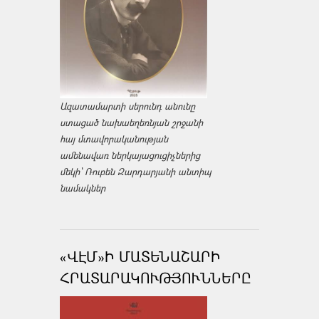
Ազատամարտի սերունդ անունը
ստացած նախաեղեռնյան շրջանի
հայ մտավորականության
ամենավառ ներկայացուցիչներից
մեկի՝ Ռուբեն Զարդարյանի անտիպ
նամակներ
«ՎԷՄ»Ի ՄԱՏԵՆԱՇԱՐԻ
ՀՐԱՏԱՐԱԿՈՒԹՅՈՒՆՆԵՐԸ