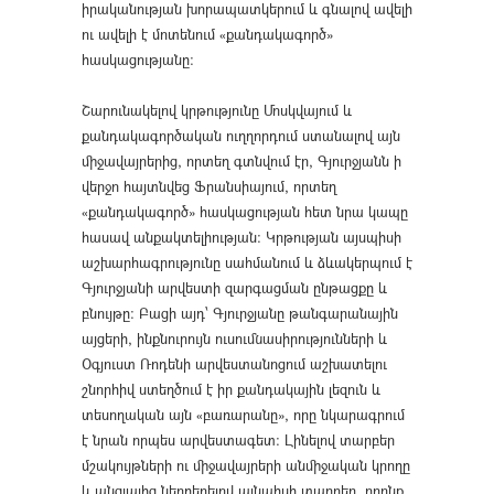
իրականության խորապատկերում և գնալով ավելի
ու ավելի է մոտենում «քանդակագործ»
հասկացությանը։
Շարունակելով կրթությունը Մոսկվայում և
քանդակագործական ուղղորդում ստանալով այն
միջավայրերից, որտեղ գտնվում էր, Գյուրջյանն ի
վերջո հայտնվեց Ֆրանսիայում, որտեղ
«քանդակագործ» հասկացության հետ նրա կապը
հասավ անքակտելիության։ Կրթության այսպիսի
աշխարհագրությունը սահմանում և ձևակերպում է
Գյուրջյանի արվեստի զարգացման ընթացքը և
բնույթը։ Բացի այդ՝ Գյուրջյանը թանգարանային
այցերի, ինքնուրույն ուսումնասիրությունների և
Օգյուստ Ռոդենի արվեստանոցում աշխատելու
շնորհիվ ստեղծում է իր քանդակային լեզուն և
տեսողական այն «բառարանը», որը նկարագրում
է նրան որպես արվեստագետ։ Լինելով տարբեր
մշակույթների ու միջավայրերի անմիջական կրողը
և անցյալից ներբերելով այնպիսի տարրեր, որոնք