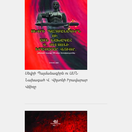
Սեվրի Պայմանագիրն ու ԱՄՆ
Նախագահ Վ. Վիլսոնի Իրավարար
Վճիռը