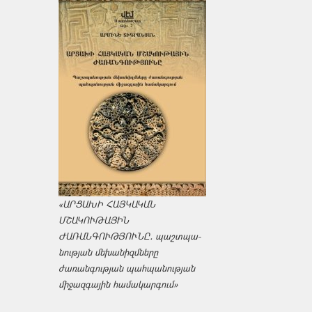
«ԱՐՑԱԽԻ ՀԱՅԿԱԿԱՆ
ՄՇԱԿՈՒԹԱՅԻՆ
ԺԱՌԱՆԳՈՒԹՅՈՒՆԸ․ պաշտպա­
նության մեխանիզմները
ժառանգության պահպանության
միջազ­գային համակարգում»