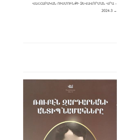
ՎԱՀՀԱԲԱԿԱՆ ՈՒՍՄՈՒՆՔԻ ՁԵՎԱՎՈՐՄԱՆ ՎՐԱ –
2024-3
→