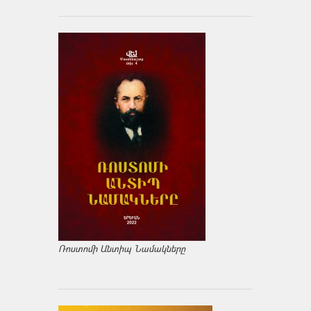
Ռոստոմի Անտիպ Նամակները