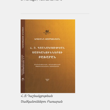
Հ.Յ.Դաշնակցութեան
Ծածկանուններու Բառարան