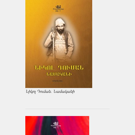
Նիկոլ Դուման. Նամականի