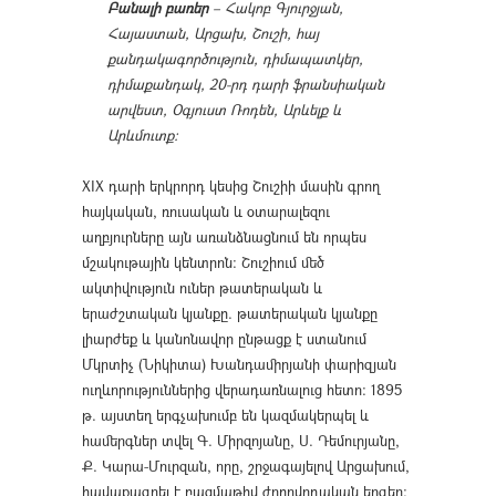
Բանալի բառեր
– Հակոբ Գյուրջյան,
Հայաստան, Արցախ, Շուշի, հայ
քանդակագործություն, դիմապատկեր,
դիմաքանդակ, 20-րդ դարի ֆրանսիական
արվեստ, Օգյուստ Ռոդեն, Արևելք և
Արևմուտք։
XIX դարի երկրորդ կեսից Շուշիի մասին գրող
հայկական, ռուսական և օտարալեզու
աղբյուրները այն առանձնացնում են որպես
մշակութային կենտրոն: Շուշիում մեծ
ակտիվություն ուներ թատերական և
երաժշտական կյանքը. թատերական կյանքը
լիարժեք և կանոնավոր ընթացք է ստանում
Մկրտիչ (Նիկիտա) Խանդամիրյանի փարիզյան
ուղևորություններից վերադառնալուց հետո: 1895
թ. այստեղ երգչախումբ են կազմակերպել և
համերգներ տվել Գ. Միրզոյանը, Ս. Դեմուրյանը,
Ք. Կարա-Մուրզան, որը, շրջագայելով Արցախում,
հավաքագրել է բազմաթիվ ժողովրդական երգեր։