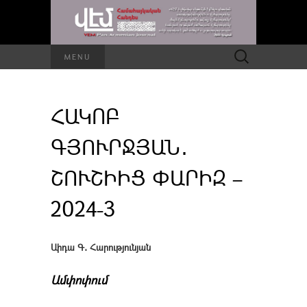
Որոնել՝
MENU
ՀԱԿՈԲ
ԳՅՈՒՐՋՅԱՆ․
ՇՈՒՇԻԻՑ ՓԱՐԻԶ –
2024-3
Աիդա Գ․ Հարությունյան
Ամփոփում