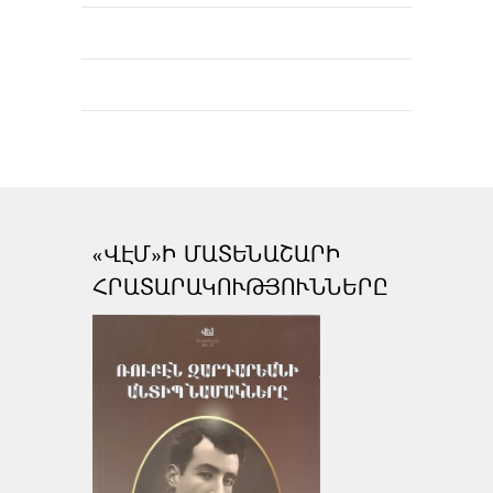
«ՎԷՄ»Ի ՄԱՏԵՆԱՇԱՐԻ
ՀՐԱՏԱՐԱԿՈՒԹՅՈՒՆՆԵՐԸ