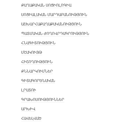
ՔԱՂԱՔԱԿԱՆ ՍՈՑԻՈԼՈԳԻԱ
ՍՈՑԻԱԼԱԿԱՆ ՄԱՐԴԱԲԱՆՈՒԹՅՈՒՆ
ԱՇԽԱՐՀԱՔԱՂԱՔԱԿԱՆՈՒԹՅՈՒՆ
ՊԱՏՄԱԿԱՆ ԺՈՂՈՎՐԴԱԳՐՈՒԹՅՈՒՆ
ՀՆԱԳԻՏՈՒԹՅՈՒՆ
ՄՇԱԿՈՒՅԹ
ՀԻՇՈՂՈՒԹՅՈՒՆ
ՔՆՆԱՐԿՈՒՄՆԵՐ
ԳԻՏԱԳՈՐԾՆԱԿԱՆ
ԼՐԱՏՈՒ
ԳՐԱԽՈՍՈՒԹՅՈՒՆՆԵՐ
ԱՐԽԻՎ
ՀԱՎԵԼՎԱԾ