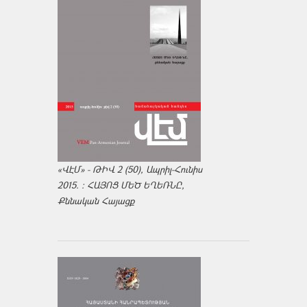
«ՎԷՄ» - ԹԻՎ 2 (50), Ապրիլ-Հունիս
2015. : ՀԱՅՈՑ ՄԵԾ ԵՂԵՌՆԸ,
Քննական Հայացք