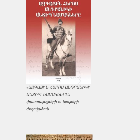
«ԱԶԳԱՅԻՆ ՀԵՐՈՍ ԱՆԴՐԱՆԻԿԻ
ԱՆՏԻՊ ՆԱՄԱԿՆԵՐԸ»
փաստաթղթերի ու նյութերի
ժողովածուն