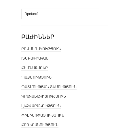
Որոնել՝
ԲԱԺԻՆՆԵՐ
ԲՈՎԱՆԴԱԿՈՒԹՅՈՒՆ
ԽՄԲԱԳՐԱԿԱՆ
ՀԻՄՆԱՔԱՐԵՐ
ՊԱՏՄՈՒԹՅՈՒՆ
ՊԱՏՄՈՒԹՅԱՆ ՏԵՍՈՒԹՅՈՒՆ
ԳՐԱԿԱՆԱԳԻՏՈՒԹՅՈՒՆ
ԼԵԶՎԱԲԱՆՈՒԹՅՈՒՆ
ՓԻԼԻՍՈՓԱՅՈՒԹՅՈՒՆ
ՀՈԳԵԲԱՆՈՒԹՅՈՒՆ