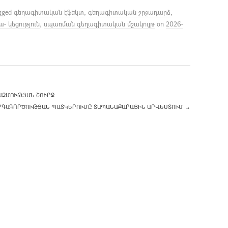
gged
գեղագիտական էֆեկտ
,
գեղագիտական շրջադարձ
,
 կեցություն
,
սպառման գեղագիտական մշակույթ
on
2026-
ԱԶՄՈՒԹՅԱՆ ՇՈՒՐՋ
ՐԳԱԳՈՐԾՈՒԹՅԱՆ ՊԱՏԿԵՐՈՒՄԸ ՏԱՊԱՆԱՔԱՐԱՅԻՆ ԱՐՎԵՍՏՈՒՄ
→