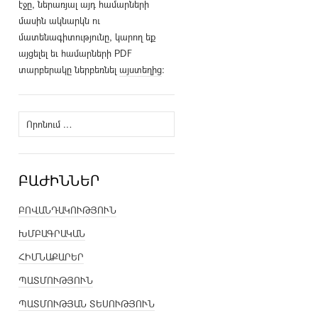
էջը, ներառյալ այդ համարների
մասին ակնարկն ու
մատենագիտությունը, կարող եք
այցելել եւ համարների PDF
տարբերակը ներբեռնել
այստեղից
։
Որոնել՝
ԲԱԺԻՆՆԵՐ
ԲՈՎԱՆԴԱԿՈՒԹՅՈՒՆ
ԽՄԲԱԳՐԱԿԱՆ
ՀԻՄՆԱՔԱՐԵՐ
ՊԱՏՄՈՒԹՅՈՒՆ
ՊԱՏՄՈՒԹՅԱՆ ՏԵՍՈՒԹՅՈՒՆ