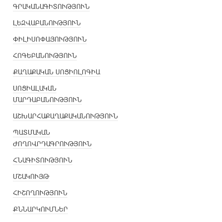
ԳՐԱԿԱՆԱԳԻՏՈՒԹՅՈՒՆ
ԼԵԶՎԱԲԱՆՈՒԹՅՈՒՆ
ՓԻԼԻՍՈՓԱՅՈՒԹՅՈՒՆ
ՀՈԳԵԲԱՆՈՒԹՅՈՒՆ
ՔԱՂԱՔԱԿԱՆ ՍՈՑԻՈԼՈԳԻԱ
ՍՈՑԻԱԼԱԿԱՆ
ՄԱՐԴԱԲԱՆՈՒԹՅՈՒՆ
ԱՇԽԱՐՀԱՔԱՂԱՔԱԿԱՆՈՒԹՅՈՒՆ
ՊԱՏՄԱԿԱՆ
ԺՈՂՈՎՐԴԱԳՐՈՒԹՅՈՒՆ
ՀՆԱԳԻՏՈՒԹՅՈՒՆ
ՄՇԱԿՈՒՅԹ
ՀԻՇՈՂՈՒԹՅՈՒՆ
ՔՆՆԱՐԿՈՒՄՆԵՐ