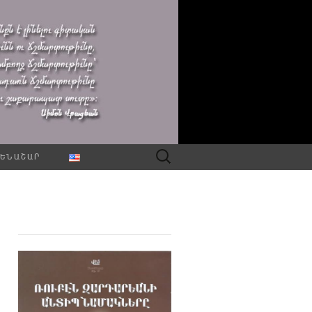
Որոնել՝
ԵՆԱՇԱՐ