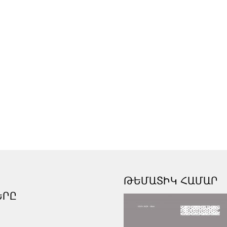
ԹԵՄԱՏԻԿ ՀԱՄԱՐ
ԵՐԸ