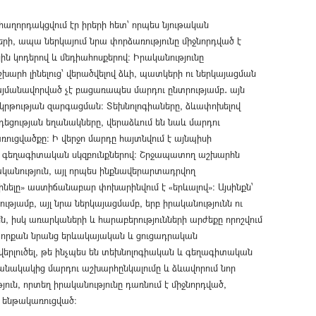
աղորդակցվում էր իրերի հետ՝ որպես նյութական
ի, ապա ներկայում նրա փորձառությունը միջնորդված է
ին կոդերով և մեդիահոսքերով։ Իրականությունը
արհ լինելուց՝ վերածվելով ձևի, պատկերի ու ներկայացման
յմանավորված չէ բացառապես մարդու ընտրությամբ․ այն
րթության զարգացման։ Տեխնոլոգիաները, ձևափոխելով
ցության եղանակները, վերաձևում են նաև մարդու
ռուցվածքը։ Ի վերջո մարդը հայտնվում է այնպիսի
 է գեղագիտական սկզբունքներով։ Շրջապատող աշխարհն
ականություն, այլ որպես ինքնավերարտադրվող
ինելը» աստիճանաբար փոխարինվում է «երևալով»։ Այսինքն՝
ւթյամբ, այլ նրա ներկայացմամբ, երբ իրականությունն ու
 իսկ առարկաների և հարաբերությունների արժեքը որոշվում
բ, որքան նրանց երևակայական և ցուցադրական
երլուծել, թե ինչպես են տեխնոլոգիական և գեղագիտական
անակակից մարդու աշխարհընկալումը և ձևավորում նոր
ուն, որտեղ իրականությունը դառնում է միջնորդված,
 ենթակառուցված։