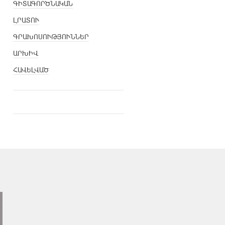
ԳԻՏԱԳՈՐԾՆԱԿԱՆ
ԼՐԱՏՈՒ
ԳՐԱԽՈՍՈՒԹՅՈՒՆՆԵՐ
ԱՐԽԻՎ
ՀԱՎԵԼՎԱԾ