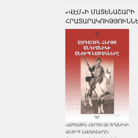
«ՎԷՄ»Ի ՄԱՏԵՆԱՇԱՐԻ
ՀՐԱՏԱՐԱԿՈՒԹՅՈՒՆՆ
«ԱԶԳԱՅԻՆ ՀԵՐՈՍ ԱՆԴՐԱՆԻԿԻ
ԱՆՏԻՊ ՆԱՄԱԿՆԵՐԸ»