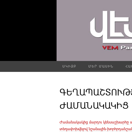
ՍԿԻԶԲ
ՄԵՐ ՄԱՍԻՆ
ՀԱ
ԳԵՂԱՊԱՇՏՈՒԹ
ԺԱՄԱՆԱԿԱԿԻՑ
Ժամանակակից մարդու կենսաշխարհը աս
տեղափոխվելով նշանային-խորհրդանշա