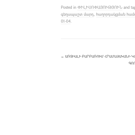
Posted in
ՓԻԼԻՍՈՓԱՅՈՒԹՅՈՒՆ
and ta
գեղապաշտ մարդ
,
հաղորդակցման համա-
01-04
.
←
ԱՌՏԻԱԼԻ ԲԱՐԲԱՌՈՒՄ ՀՐԱՄԱՅԱԿԱՆԻ Կ
ԳՈ