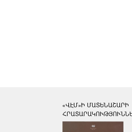
«ՎԷՄ»Ի ՄԱՏԵՆԱՇԱՐԻ
ՀՐԱՏԱՐԱԿՈՒԹՅՈՒՆՆ