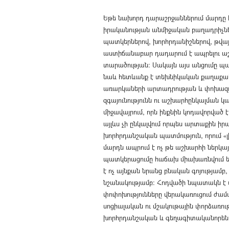
Եթե նախորդ դարաշրջաններում մարդը հ
իրականության անմիջական բաղադրիչներ
պատկերներով, խորհրդանիշներով, թվայ
աստիճանաբար դադարում է ապրելու աշխ
տարածության: Սակայն այս անցումը պա
նաև հետևանք է տեխնիկական քաղաքակ
առարկաների արտադրության և փոխազդե
զգայունությունն ու աշխարհընկալման կա
միջավայրում, որն ինքնին կոդավորված
այլևս չի ընկալվում որպես արտաքին իր
խորհրդանշական պատմություն, որում «լ
մարդն ապրում է ոչ թե աշխարհի ներկայո
պատկերացումը հաճախ միախառնվում են,
է ոչ այնքան նրանց բնական գոյությամ
նշանակությամբ։ Հոդվածի նպատակն է վ
փոփոխությունները վերակառուցում ժամ
սոցիալական ու մշակութային փորձառությ
խորհրդանշական և գեղագիտականորեն