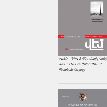
«ՎԷՄ» - ԹԻՎ 2 (50), Ապրիլ-Հուն
2015. : ՀԱՅՈՑ ՄԵԾ ԵՂԵՌՆԸ,
Քննական Հայացք