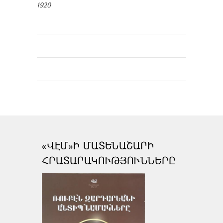
1920
«ՎԷՄ»Ի ՄԱՏԵՆԱՇԱՐԻ
ՀՐԱՏԱՐԱԿՈՒԹՅՈՒՆՆԵՐԸ