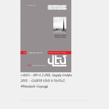
«ՎԷՄ» - ԹԻՎ 2 (50), Ապրիլ-Հունիս
2015. : ՀԱՅՈՑ ՄԵԾ ԵՂԵՌՆԸ,
Քննական Հայացք