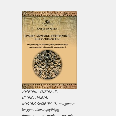
«ԱՐՑԱԽԻ ՀԱՅԿԱԿԱՆ
ՄՇԱԿՈՒԹԱՅԻՆ
ԺԱՌԱՆԳՈՒԹՅՈՒՆԸ․ պաշտպա­
նության մեխանիզմները
ժառանգության պահպանության