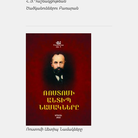
Հ.Յ.Դաշնակցութեան
Ծածկանուններու Բառարան
Ռոստոմի Անտիպ Նամակները