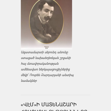
Ազատամարտի սերունդ անունը
ստացած նախաեղեռնյան շրջանի
հայ մտավորականության
ամենավառ ներկայացուցիչներից
մեկի՝ Ռուբեն Զարդարյանի անտիպ
նամակներ
«ՎԷՄ»Ի ՄԱՏԵՆԱՇԱՐԻ