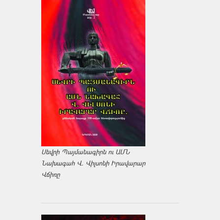
Սեվրի Պայմանագիրն ու ԱՄՆ
Նախագահ Վ. Վիլսոնի Իրավարար
Վճիռը