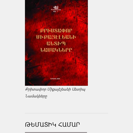
Քրիտափոր Միքայէլեանի Անտիպ
Նամակները
ԹԵՄԱՏԻԿ ՀԱՄԱՐ