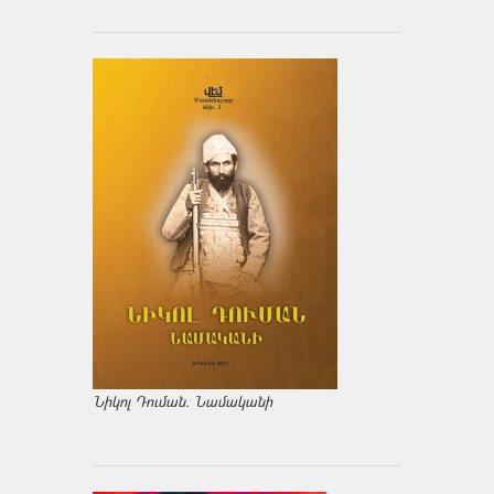
Նիկոլ Դուման. Նամականի