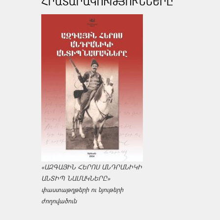
ՀՐԱՏԱՐԱԿՈՒԹՅՈՒՆՆԵՐԸ
«ԱԶԳԱՅԻՆ ՀԵՐՈՍ ԱՆԴՐԱՆԻԿԻ
ԱՆՏԻՊ ՆԱՄԱԿՆԵՐԸ»
փաստաթղթերի ու նյութերի
ժողովածուն