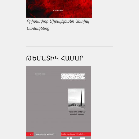
Քրիտափոր Միքայէլեանի Անտիպ
Նամակները
ԹԵՄԱՏԻԿ ՀԱՄԱՐ