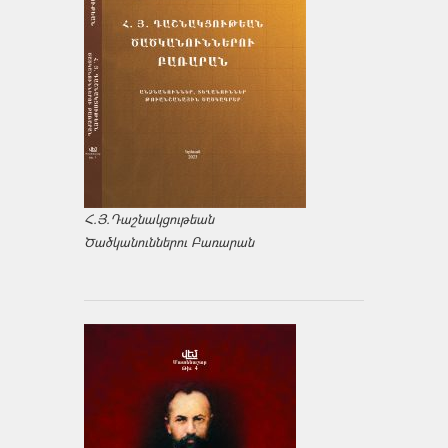
Հ.Յ.Դաշնակցութեան
Ծածկանուններու Բառարան