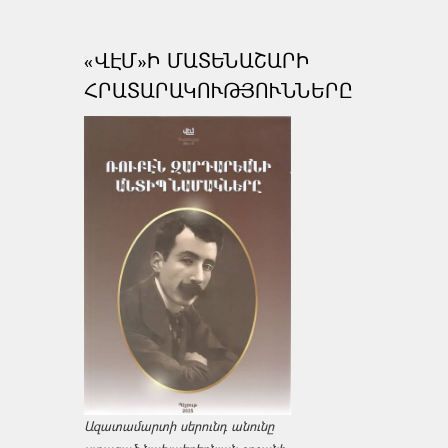
«ՎԷՄ»Ի ՄԱՏԵՆԱՇԱՐԻ
ՀՐԱՏԱՐԱԿՈՒԹՅՈՒՆՆԵՐԸ
Ազատամարտի սերունդ անունը