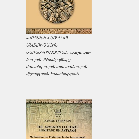
«ԱՐՑԱԽԻ ՀԱՅԿԱԿԱՆ
ՄՇԱԿՈՒԹԱՅԻՆ
ԺԱՌԱՆԳՈՒԹՅՈՒՆԸ․ պաշտպա­
նության մեխանիզմները
ժառանգության պահպանության
միջազ­գային համակարգում»