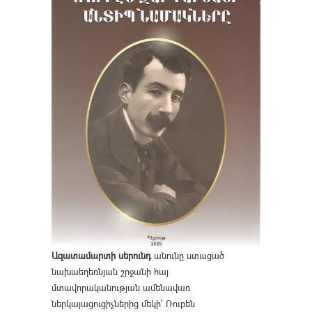
Ազատամարտի սերունդ
անունը ստացած
նախաեղեռնյան շրջանի հայ
մտավորականության ամենավառ
ներկայացուցիչներից մեկի՝ Ռուբեն