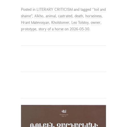
Posted in
LITERARY CRITICISM
and tagged
‘’toil and
shame''
,
Alkho
,
animal
,
castrated
,
death
,
horseiness
,
Hrant Matevosyan
,
Kholstomer
,
Leo Tolstoy
,
owner
,
prototype
,
story of a horse
on
2026-05-30
.