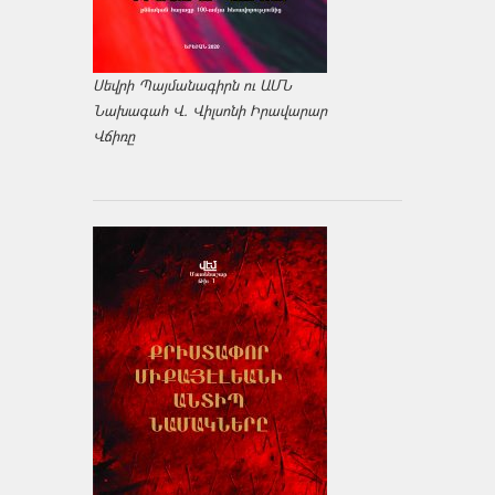
Սեվրի Պայմանագիրն ու ԱՄՆ
Նախագահ Վ. Վիլսոնի Իրավարար
Վճիռը