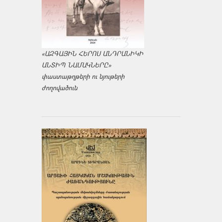
«ԱԶԳԱՅԻՆ ՀԵՐՈՍ ԱՆԴՐԱՆԻԿԻ
ԱՆՏԻՊ ՆԱՄԱԿՆԵՐԸ»
փաստաթղթերի ու նյութերի
ժողովածուն