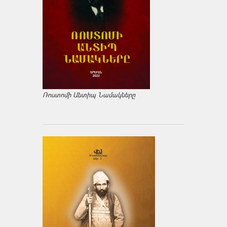
Ռոստոմի Անտիպ Նամակները