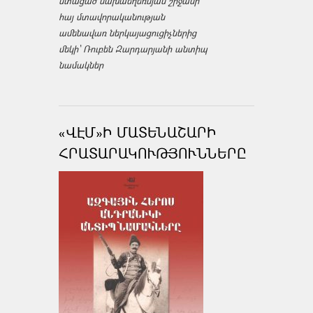
ստացած նախաեղեռնյան շրջանի
հայ մտավորականության
ամենավառ ներկայացուցիչներից
մեկի՝ Ռուբեն Զարդարյանի անտիպ
նամակներ
«ՎԷՄ»Ի ՄԱՏԵՆԱՇԱՐԻ
ՀՐԱՏԱՐԱԿՈՒԹՅՈՒՆՆԵՐԸ