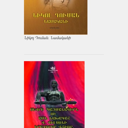
Նիկոլ Դուման. Նամականի