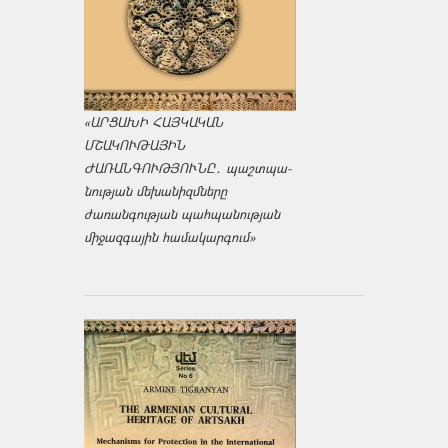
«ԱՐՑԱԽԻ ՀԱՅԿԱԿԱՆ
ՄՇԱԿՈՒԹԱՅԻՆ
ԺԱՌԱՆԳՈՒԹՅՈՒՆԸ․ պաշտպա­
նության մեխանիզմները
ժառանգության պահպանության
միջազ­գային համակարգում»