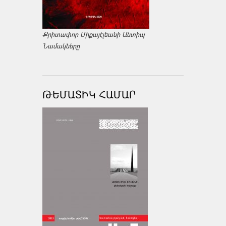
Քրիտափոր Միքայէլեանի Անտիպ
Նամակները
ԹԵՄԱՏԻԿ ՀԱՄԱՐ