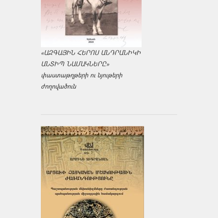
«ԱԶԳԱՅԻՆ ՀԵՐՈՍ ԱՆԴՐԱՆԻԿԻ
ԱՆՏԻՊ ՆԱՄԱԿՆԵՐԸ»
փաստաթղթերի ու նյութերի
ժողովածուն