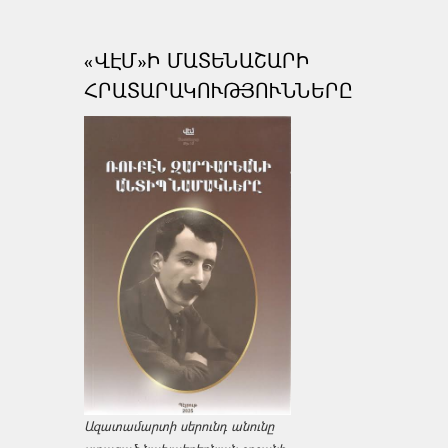
«ՎԷՄ»Ի ՄԱՏԵՆԱՇԱՐԻ
ՀՐԱՏԱՐԱԿՈՒԹՅՈՒՆՆԵՐԸ
Ազատամարտի սերունդ անունը