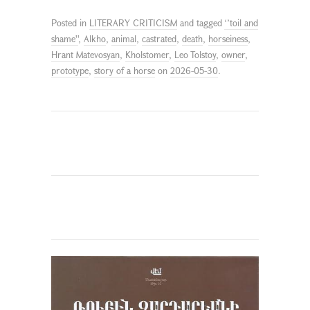
Posted in
LITERARY CRITICISM
and tagged
‘’toil and
shame''
,
Alkho
,
animal
,
castrated
,
death
,
horseiness
,
Hrant Matevosyan
,
Kholstomer
,
Leo Tolstoy
,
owner
,
prototype
,
story of a horse
on
2026-05-30
.