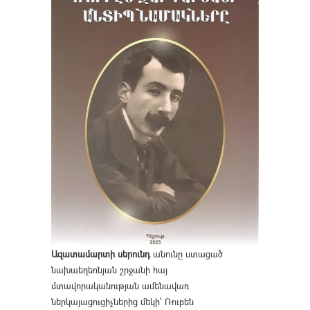
Ազատամարտի սերունդ
անունը ստացած
նախաեղեռնյան շրջանի հայ
մտավորականության ամենավառ
ներկայացուցիչներից մեկի՝ Ռուբեն