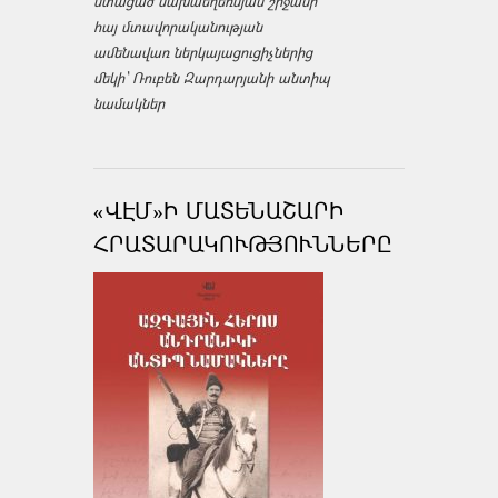
ստացած նախաեղեռնյան շրջանի
հայ մտավորականության
ամենավառ ներկայացուցիչներից
մեկի՝ Ռուբեն Զարդարյանի անտիպ
նամակներ
«ՎԷՄ»Ի ՄԱՏԵՆԱՇԱՐԻ
ՀՐԱՏԱՐԱԿՈՒԹՅՈՒՆՆԵՐԸ