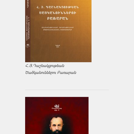
Հ.Յ.Դաշնակցութեան
Ծածկանուններու Բառարան