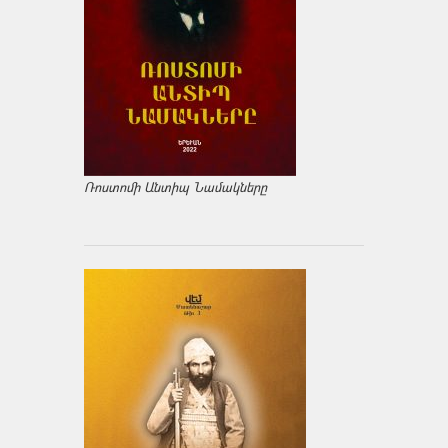
Ռոստոմի Անտիպ Նամակները