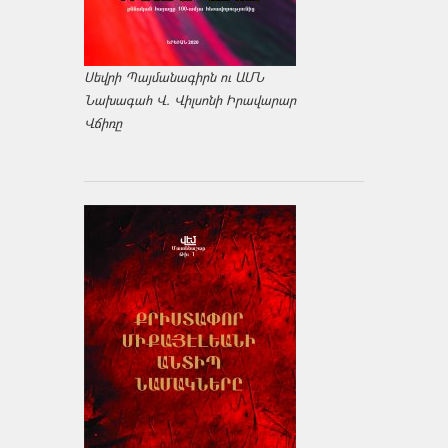
Սեվրի Պայմանագիրն ու ԱՄՆ
Նախագահ Վ. Վիլսոնի Իրավարար
Վճիռը