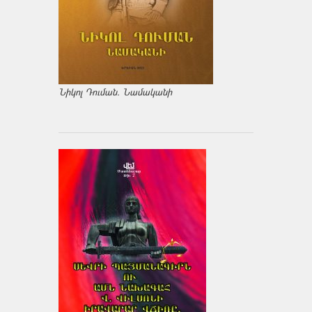
Նիկոլ Դուման. Նամականի