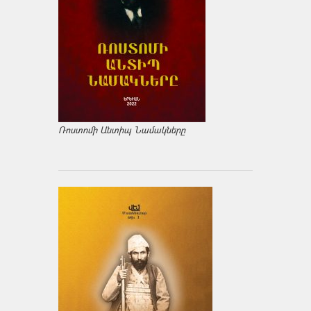
Ռոստոմի Անտիպ Նամակները