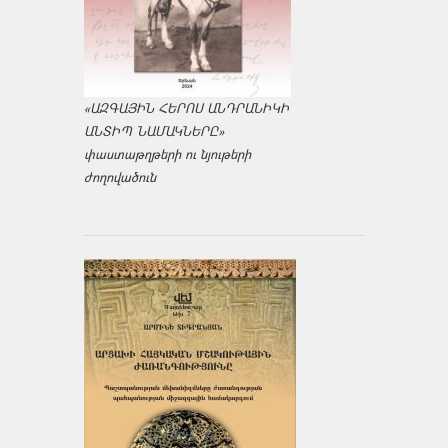
«ԱԶԳԱՅԻՆ ՀԵՐՈՍ ԱՆԴՐԱՆԻԿԻ
ԱՆՏԻՊ ՆԱՄԱԿՆԵՐԸ»
փաստաթղթերի ու նյութերի
ժողովածուն