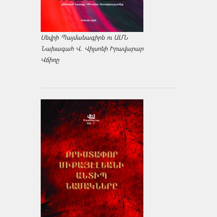
Սեվրի Պայմանագիրն ու ԱՄՆ
Նախագահ Վ. Վիլսոնի Իրավարար
Վճիռը