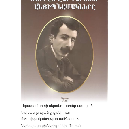
Ազատամարտի սերունդ
անունը ստացած
նախաեղեռնյան շրջանի հայ
մտավորականության ամենավառ
ներկայացուցիչներից մեկի՝ Ռուբեն