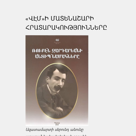
«ՎԷՄ»Ի ՄԱՏԵՆԱՇԱՐԻ
ՀՐԱՏԱՐԱԿՈՒԹՅՈՒՆՆԵՐԸ
Ազատամարտի սերունդ անունը