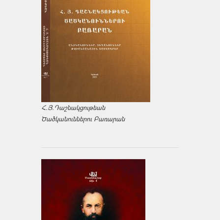
Հ.Յ.Դաշնակցութեան
Ծածկանուններու Բառարան