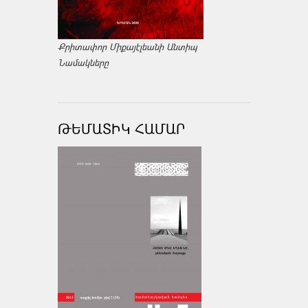
Քրիտափոր Միքայէլեանի Անտիպ
Նամակները
ԹԵՄԱՏԻԿ ՀԱՄԱՐ