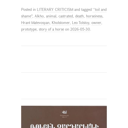
Posted in
LITERARY CRITICISM
and tagged
‘’toil and
shame''
,
Alkho
,
animal
,
castrated
,
death
,
horseiness
,
Hrant Matevosyan
,
Kholstomer
,
Leo Tolstoy
,
owner
,
prototype
,
story of a horse
on
2026-05-30
.