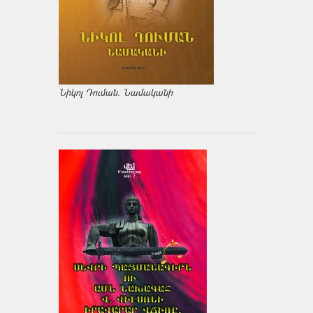
Նիկոլ Դուման. Նամականի