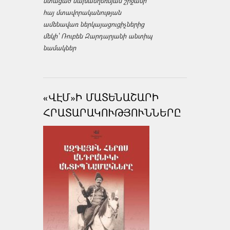
ստացած նախաեղեռնյան շրջանի
հայ մտավորականության
ամենավառ ներկայացուցիչներից
մեկի՝ Ռուբեն Զարդարյանի անտիպ
նամակներ
«ՎԷՄ»Ի ՄԱՏԵՆԱՇԱՐԻ
ՀՐԱՏԱՐԱԿՈՒԹՅՈՒՆՆԵՐԸ