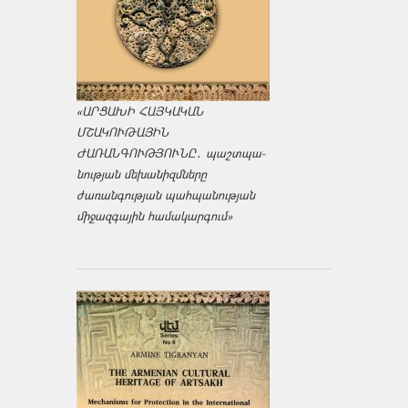
«ԱՐՑԱԽԻ ՀԱՅԿԱԿԱՆ
ՄՇԱԿՈՒԹԱՅԻՆ
ԺԱՌԱՆԳՈՒԹՅՈՒՆԸ․ պաշտպա­
նության մեխանիզմները
ժառանգության պահպանության
միջազ­գային համակարգում»