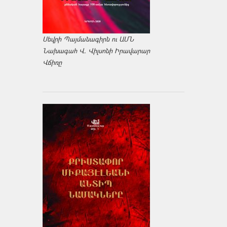
Սեվրի Պայմանագիրն ու ԱՄՆ
Նախագահ Վ. Վիլսոնի Իրավարար
Վճիռը