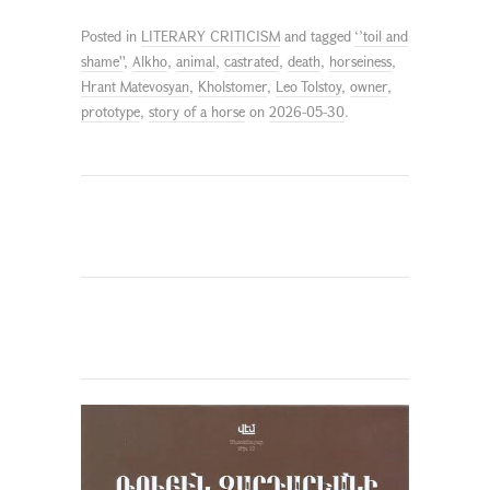
Posted in
LITERARY CRITICISM
and tagged
‘’toil and
shame''
,
Alkho
,
animal
,
castrated
,
death
,
horseiness
,
Hrant Matevosyan
,
Kholstomer
,
Leo Tolstoy
,
owner
,
prototype
,
story of a horse
on
2026-05-30
.