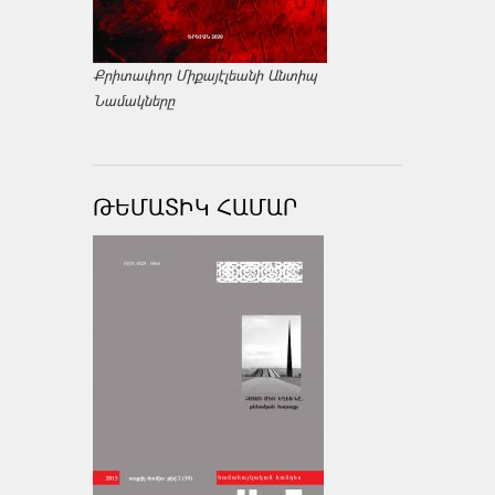
Քրիտափոր Միքայէլեանի Անտիպ
Նամակները
ԹԵՄԱՏԻԿ ՀԱՄԱՐ