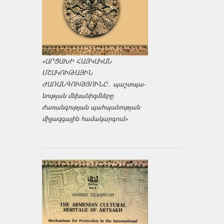
«ԱՐՑԱԽԻ ՀԱՅԿԱԿԱՆ
ՄՇԱԿՈՒԹԱՅԻՆ
ԺԱՌԱՆԳՈՒԹՅՈՒՆԸ․ պաշտպա­
նության մեխանիզմները
ժառանգության պահպանության
միջազ­գային համակարգում»