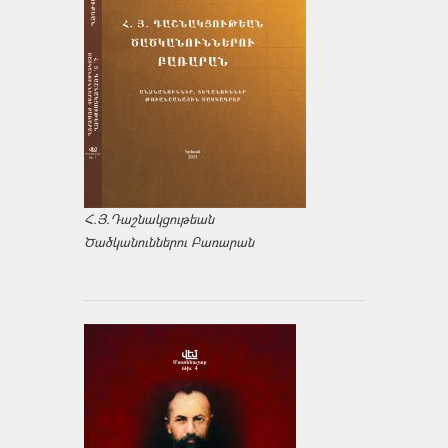
Հ.Յ.Դաշնակցութեան
Ծածկանուններու Բառարան