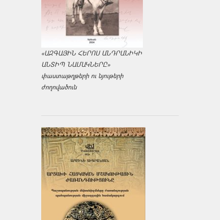
«ԱԶԳԱՅԻՆ ՀԵՐՈՍ ԱՆԴՐԱՆԻԿԻ
ԱՆՏԻՊ ՆԱՄԱԿՆԵՐԸ»
փաստաթղթերի ու նյութերի
ժողովածուն