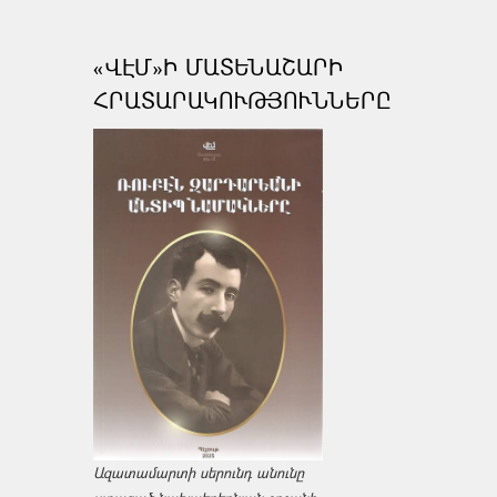
«ՎԷՄ»Ի ՄԱՏԵՆԱՇԱՐԻ
ՀՐԱՏԱՐԱԿՈՒԹՅՈՒՆՆԵՐԸ
Ազատամարտի սերունդ անունը