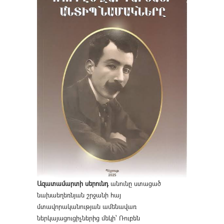
Ազատամարտի սերունդ
անունը ստացած
նախաեղեռնյան շրջանի հայ
մտավորականության ամենավառ
ներկայացուցիչներից մեկի՝ Ռուբեն