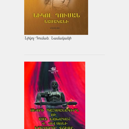
Նիկոլ Դուման. Նամականի