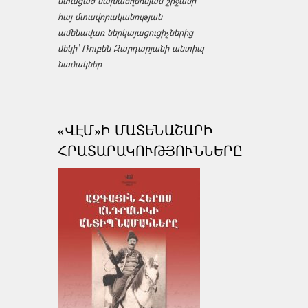
ստացած նախաեղեռնյան շրջանի
հայ մտավորականության
ամենավառ ներկայացուցիչներից
մեկի՝ Ռուբեն Զարդարյանի անտիպ
նամակներ
«ՎԷՄ»Ի ՄԱՏԵՆԱՇԱՐԻ
ՀՐԱՏԱՐԱԿՈՒԹՅՈՒՆՆԵՐԸ