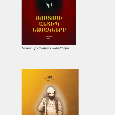
Ռոստոմի Անտիպ Նամակները