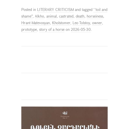
Posted in
LITERARY CRITICISM
and tagged
‘’toil and
shame''
,
Alkho
,
animal
,
castrated
,
death
,
horseiness
,
Hrant Matevosyan
,
Kholstomer
,
Leo Tolstoy
,
owner
,
prototype
,
story of a horse
on
2026-05-30
.