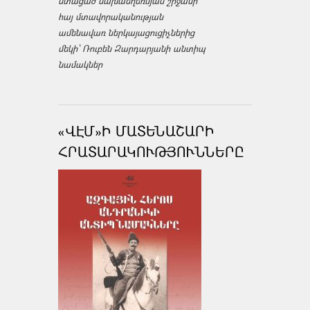
ստացած նախաեղեռնյան շրջանի
հայ մտավորականության
ամենավառ ներկայացուցիչներից
մեկի՝ Ռուբեն Զարդարյանի անտիպ
նամակներ
«ՎԷՄ»Ի ՄԱՏԵՆԱՇԱՐԻ
ՀՐԱՏԱՐԱԿՈՒԹՅՈՒՆՆԵՐԸ