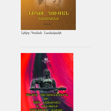
Նիկոլ Դուման. Նամականի