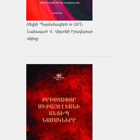
Սեվրի Պայմանագիրն ու ԱՄՆ
Նախագահ Վ. Վիլսոնի Իրավարար
Վճիռը