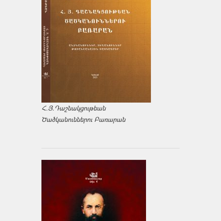
Հ.Յ.Դաշնակցութեան
Ծածկանուններու Բառարան