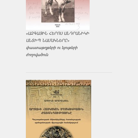
«ԱԶԳԱՅԻՆ ՀԵՐՈՍ ԱՆԴՐԱՆԻԿԻ
ԱՆՏԻՊ ՆԱՄԱԿՆԵՐԸ»
փաստաթղթերի ու նյութերի
ժողովածուն