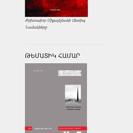
Քրիտափոր Միքայէլեանի Անտիպ
Նամակները
ԹԵՄԱՏԻԿ ՀԱՄԱՐ