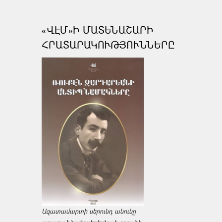
«ՎԷՄ»Ի ՄԱՏԵՆԱՇԱՐԻ
ՀՐԱՏԱՐԱԿՈՒԹՅՈՒՆՆԵՐԸ
Ազատամարտի սերունդ անունը