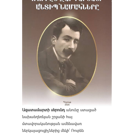
Ազատամարտի սերունդ
անունը ստացած
նախաեղեռնյան շրջանի հայ
մտավորականության ամենավառ
ներկայացուցիչներից մեկի՝ Ռուբեն