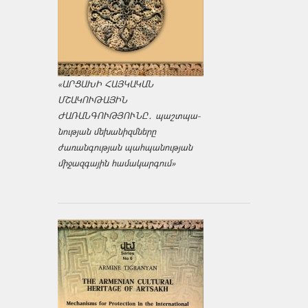
«ԱՐՑԱԽԻ ՀԱՅԿԱԿԱՆ
ՄՇԱԿՈՒԹԱՅԻՆ
ԺԱՌԱՆԳՈՒԹՅՈՒՆԸ․ պաշտպա­
նության մեխանիզմները
ժառանգության պահպանության
միջազ­գային համակարգում»