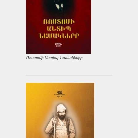
Ռոստոմի Անտիպ Նամակները