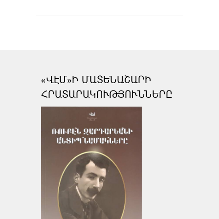
«ՎԷՄ»Ի ՄԱՏԵՆԱՇԱՐԻ
ՀՐԱՏԱՐԱԿՈՒԹՅՈՒՆՆԵՐԸ