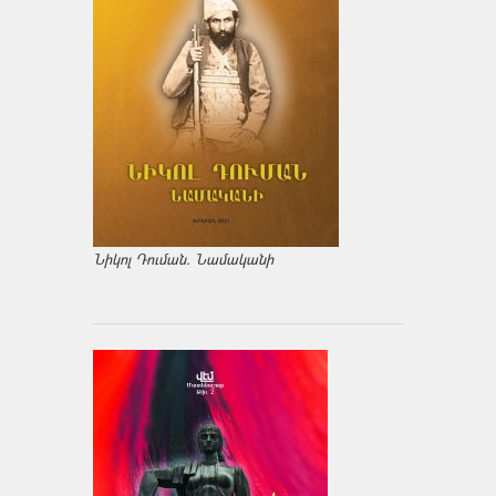
Նիկոլ Դուման. Նամականի