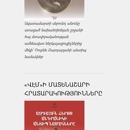
Ազատամարտի սերունդ անունը
ստացած նախաեղեռնյան շրջանի
հայ մտավորականության
ամենավառ ներկայացուցիչներից
մեկի՝ Ռուբեն Զարդարյանի անտիպ
նամակներ
«ՎԷՄ»Ի ՄԱՏԵՆԱՇԱՐԻ
ՀՐԱՏԱՐԱԿՈՒԹՅՈՒՆՆԵՐԸ