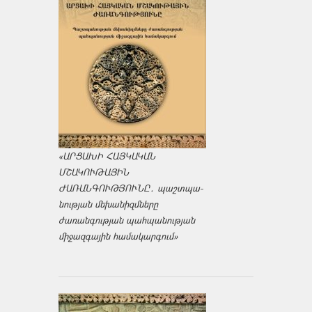
«ԱՐՑԱԽԻ ՀԱՅԿԱԿԱՆ
ՄՇԱԿՈՒԹԱՅԻՆ
ԺԱՌԱՆԳՈՒԹՅՈՒՆԸ․ պաշտպա­
նության մեխանիզմները
ժառանգության պահպանության
միջազ­գային համակարգում»