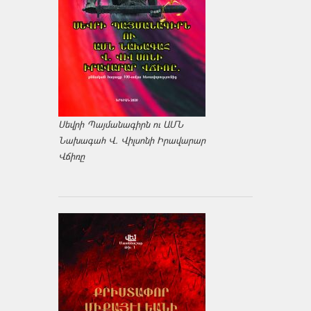
Սեվրի Պայմանագիրն ու ԱՄՆ
Նախագահ Վ. Վիլսոնի Իրավարար
Վճիռը