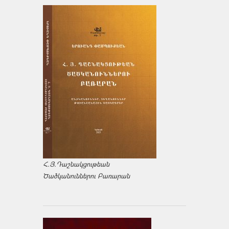
Հ.Յ.Դաշնակցութեան
Ծածկանուններու Բառարան