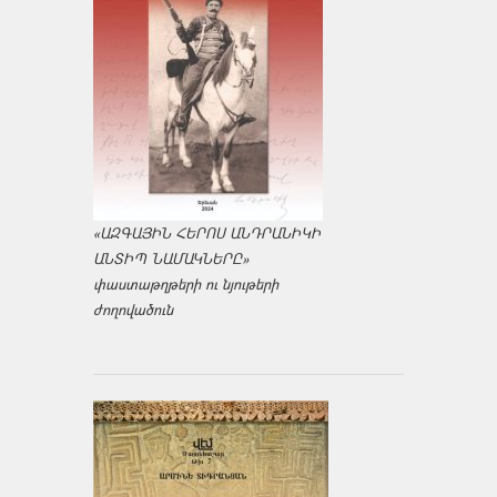
«ԱԶԳԱՅԻՆ ՀԵՐՈՍ ԱՆԴՐԱՆԻԿԻ
ԱՆՏԻՊ ՆԱՄԱԿՆԵՐԸ»
փաստաթղթերի ու նյութերի
ժողովածուն