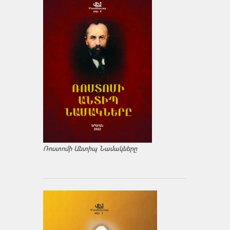
Ռոստոմի Անտիպ Նամակները