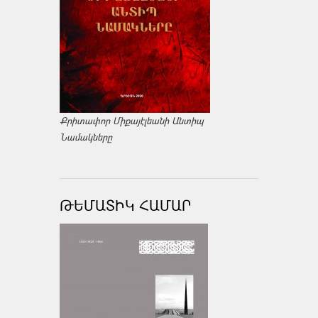
Քրիտափոր Միքայէլեանի Անտիպ
Նամակները
ԹԵՄԱՏԻԿ ՀԱՄԱՐ