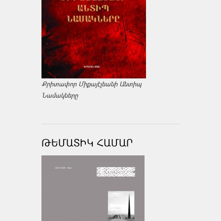
Քրիտափոր Միքայէլեանի Անտիպ
Նամակները
ԹԵՄԱՏԻԿ ՀԱՄԱՐ