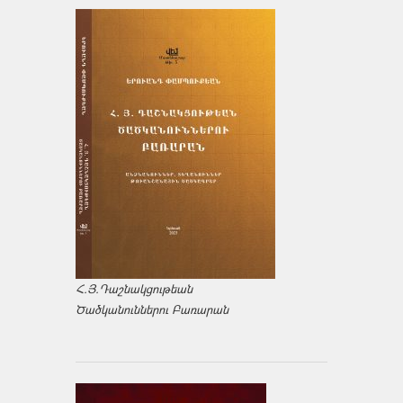
Հ.Յ.Դաշնակցութեան
Ծածկանուններու Բառարան