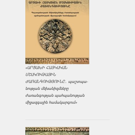
«ԱՐՑԱԽԻ ՀԱՅԿԱԿԱՆ
ՄՇԱԿՈՒԹԱՅԻՆ
ԺԱՌԱՆԳՈՒԹՅՈՒՆԸ․ պաշտպա­
նության մեխանիզմները
ժառանգության պահպանության
միջազ­գային համակարգում»