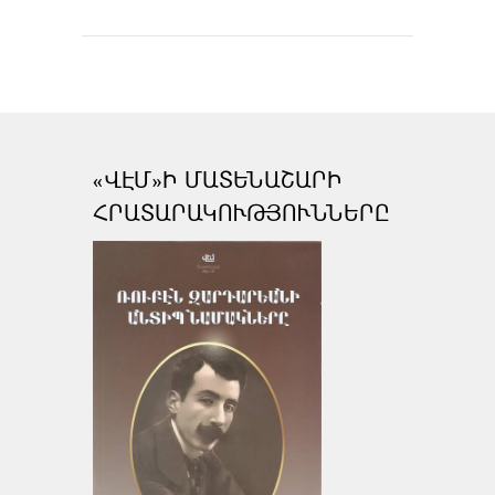
«ՎԷՄ»Ի ՄԱՏԵՆԱՇԱՐԻ
ՀՐԱՏԱՐԱԿՈՒԹՅՈՒՆՆԵՐԸ