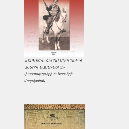
«ԱԶԳԱՅԻՆ ՀԵՐՈՍ ԱՆԴՐԱՆԻԿԻ
ԱՆՏԻՊ ՆԱՄԱԿՆԵՐԸ»
փաստաթղթերի ու նյութերի
ժողովածուն