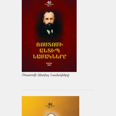
Ռոստոմի Անտիպ Նամակները