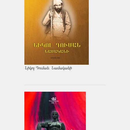
Նիկոլ Դուման. Նամականի