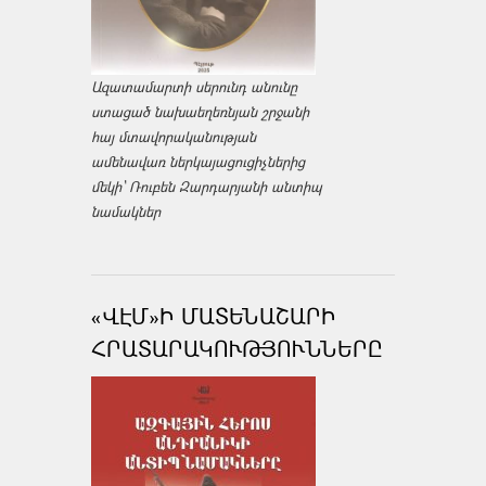
Ազատամարտի սերունդ անունը
ստացած նախաեղեռնյան շրջանի
հայ մտավորականության
ամենավառ ներկայացուցիչներից
մեկի՝ Ռուբեն Զարդարյանի անտիպ
նամակներ
«ՎԷՄ»Ի ՄԱՏԵՆԱՇԱՐԻ
ՀՐԱՏԱՐԱԿՈՒԹՅՈՒՆՆԵՐԸ