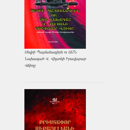
Սեվրի Պայմանագիրն ու ԱՄՆ
Նախագահ Վ. Վիլսոնի Իրավարար
Վճիռը