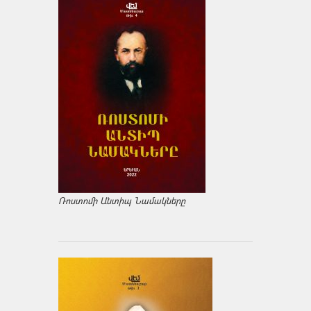
Ռոստոմի Անտիպ Նամակները