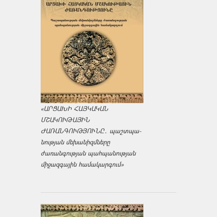
«ԱՐՑԱԽԻ ՀԱՅԿԱԿԱՆ
ՄՇԱԿՈՒԹԱՅԻՆ
ԺԱՌԱՆԳՈՒԹՅՈՒՆԸ․ պաշտպա­
նության մեխանիզմները
ժառանգության պահպանության
միջազ­գային համակարգում»