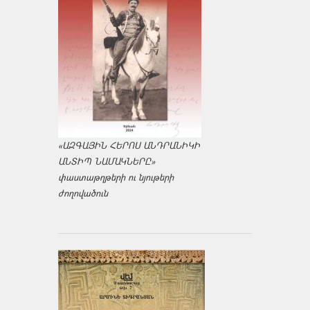
«ԱԶԳԱՅԻՆ ՀԵՐՈՍ ԱՆԴՐԱՆԻԿԻ
ԱՆՏԻՊ ՆԱՄԱԿՆԵՐԸ»
փաստաթղթերի ու նյութերի
ժողովածուն