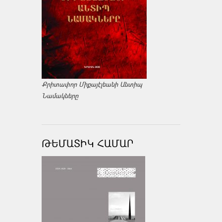
Քրիտափոր Միքայէլեանի Անտիպ
Նամակները
ԹԵՄԱՏԻԿ ՀԱՄԱՐ