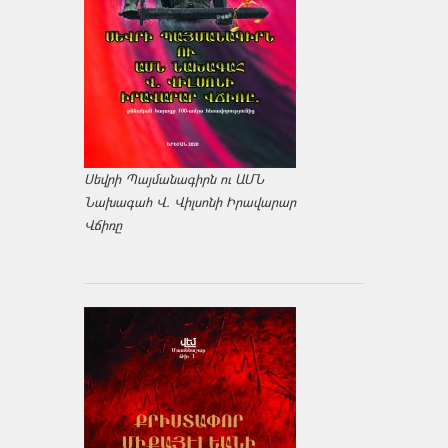
Սեվրի Պայմանագիրն ու ԱՄՆ
Նախագահ Վ. Վիլսոնի Իրավարար
Վճիռը