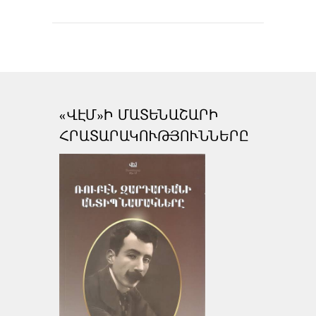
«ՎԷՄ»Ի ՄԱՏԵՆԱՇԱՐԻ
ՀՐԱՏԱՐԱԿՈՒԹՅՈՒՆՆԵՐԸ