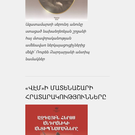
Ազատամարտի սերունդ անունը
ստացած նախաեղեռնյան շրջանի
հայ մտավորականության
ամենավառ ներկայացուցիչներից
մեկի՝ Ռուբեն Զարդարյանի անտիպ
նամակներ
«ՎԷՄ»Ի ՄԱՏԵՆԱՇԱՐԻ
ՀՐԱՏԱՐԱԿՈՒԹՅՈՒՆՆԵՐԸ