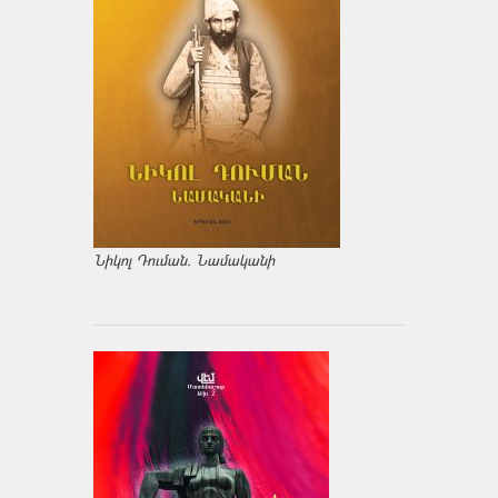
Նիկոլ Դուման. Նամականի