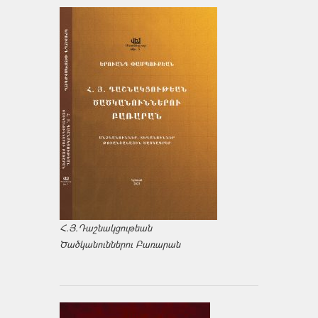
Հ.Յ.Դաշնակցութեան
Ծածկանուններու Բառարան