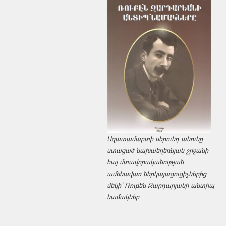
Ազատամարտի սերունդ անունը
ստացած նախաեղեռնյան շրջանի
հայ մտավորականության
ամենավառ ներկայացուցիչներից
մեկի՝ Ռուբեն Զարդարյանի անտիպ
նամակներ