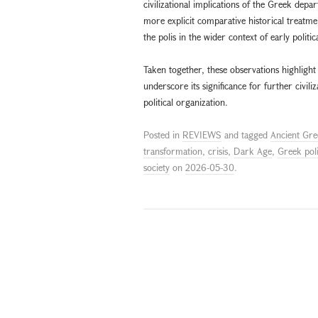
civilizational implications of the Greek dep
more explicit comparative historical treatment
the polis in the wider context of early politi
Taken together, these observations highligh
underscore its significance for further civi
political organization.
Posted in
REVIEWS
and tagged
Ancient Gre
transformation
,
crisis
,
Dark Age
,
Greek pol
society
on
2026-05-30
.