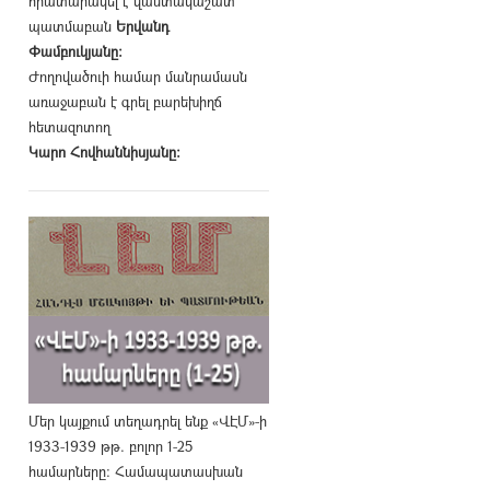
հրատարակել է վաստակաշատ
պատմաբան
Երվանդ
Փամբուկյանը։
Ժողովածուի համար մանրամասն
առաջաբան է գրել բարեխիղճ
հետազոտող
Կարո Հովհաննիսյանը։
Մեր կայքում տեղադրել ենք «ՎԷՄ»-ի
1933-1939 թթ. բոլոր 1-25
համարները։ Համապատասխան