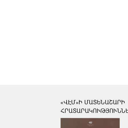
«ՎԷՄ»Ի ՄԱՏԵՆԱՇԱՐԻ
ՀՐԱՏԱՐԱԿՈՒԹՅՈՒՆՆ