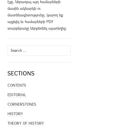
էջը, ներառյալ այդ համարների
մասին ակնարկն ու
մատենագիտությունը, կարող եք
այցելել եւ համարների PDF
տարբերակը ներբեռնել
այստեղից
։
Search
for:
SECTIONS
CONTENTS
EDITORIAL
CORNERSTONES
HISTORY
THEORY OF HISTORY