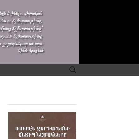
Search
for: