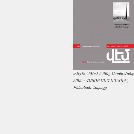
«ՎԷՄ» - ԹԻՎ 2 (50), Ապրիլ-Հուն
2015. : ՀԱՅՈՑ ՄԵԾ ԵՂԵՌՆԸ,
Քննական Հայացք