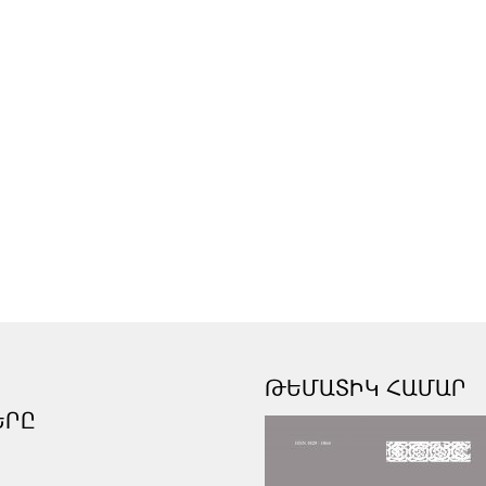
ԹԵՄԱՏԻԿ ՀԱՄԱՐ
ԵՐԸ