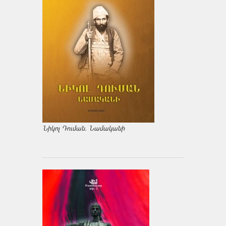
Նիկոլ Դուման. Նամականի