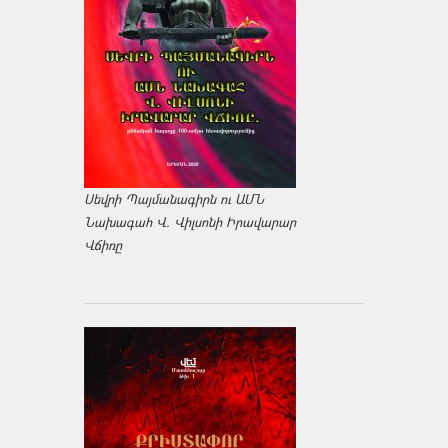
Սեվրի Պայմանագիրն ու ԱՄՆ
Նախագահ Վ. Վիլսոնի Իրավարար
Վճիռը