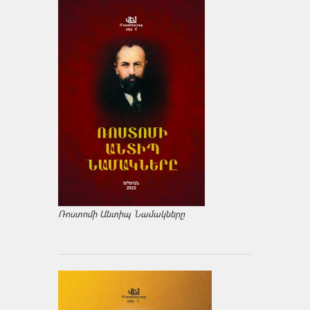
Ռոստոմի Անտիպ Նամակները