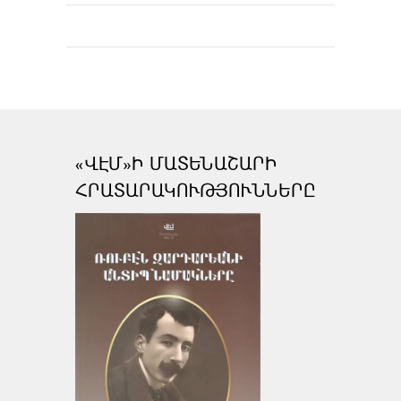
«ՎԷՄ»Ի ՄԱՏԵՆԱՇԱՐԻ
ՀՐԱՏԱՐԱԿՈՒԹՅՈՒՆՆԵՐԸ