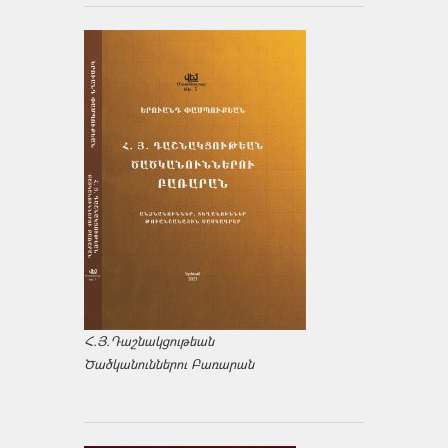
Հ.Յ.Դաշնակցութեան
Ծածկանուններու Բառարան