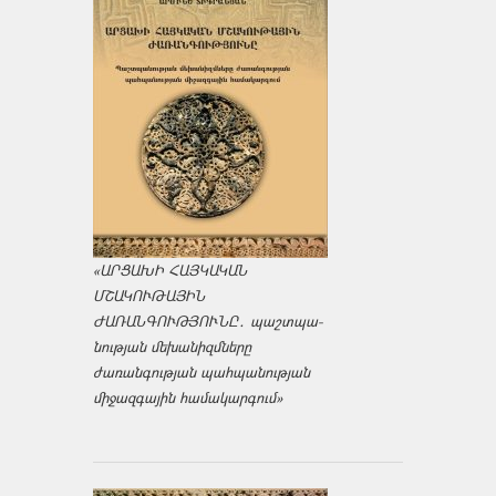
«ԱՐՑԱԽԻ ՀԱՅԿԱԿԱՆ
ՄՇԱԿՈՒԹԱՅԻՆ
ԺԱՌԱՆԳՈՒԹՅՈՒՆԸ․ պաշտպա­
նության մեխանիզմները
ժառանգության պահպանության
միջազ­գային համակարգում»