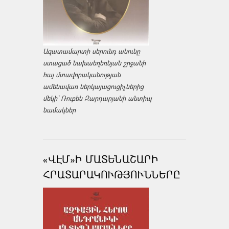
Ազատամարտի սերունդ անունը
ստացած նախաեղեռնյան շրջանի
հայ մտավորականության
ամենավառ ներկայացուցիչներից
մեկի՝ Ռուբեն Զարդարյանի անտիպ
նամակներ
«ՎԷՄ»Ի ՄԱՏԵՆԱՇԱՐԻ
ՀՐԱՏԱՐԱԿՈՒԹՅՈՒՆՆԵՐԸ