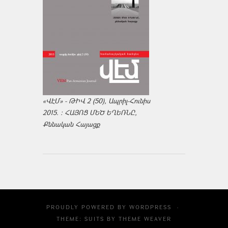
«ՎԷՄ» - ԹԻՎ 2 (50), Ապրիլ-Հունիս
2015. : ՀԱՅՈՑ ՄԵԾ ԵՂԵՌՆԸ,
Քննական Հայացք
PROUDLY POWERED BY
WORDPRESS
·
THEME: SUITS BY
THEME WEAVER