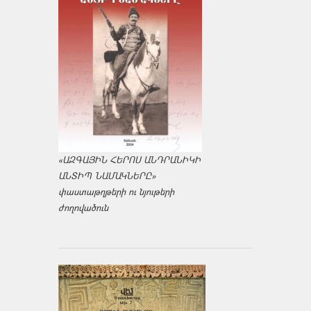
«ԱԶԳԱՅԻՆ ՀԵՐՈՍ ԱՆԴՐԱՆԻԿԻ
ԱՆՏԻՊ ՆԱՄԱԿՆԵՐԸ»
փաստաթղթերի ու նյութերի
ժողովածուն