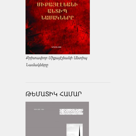
Քրիտափոր Միքայէլեանի Անտիպ
Նամակները
ԹԵՄԱՏԻԿ ՀԱՄԱՐ