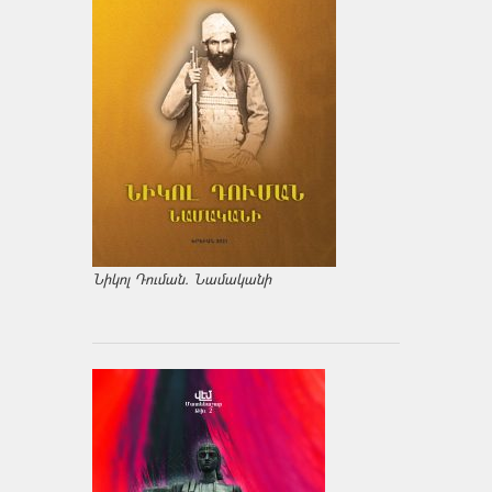
Նիկոլ Դուման. Նամականի