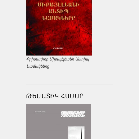
Քրիտափոր Միքայէլեանի Անտիպ
Նամակները
ԹԵՄԱՏԻԿ ՀԱՄԱՐ