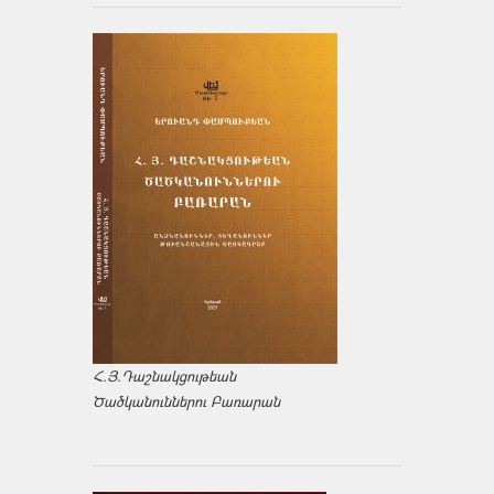
Հ.Յ.Դաշնակցութեան
Ծածկանուններու Բառարան