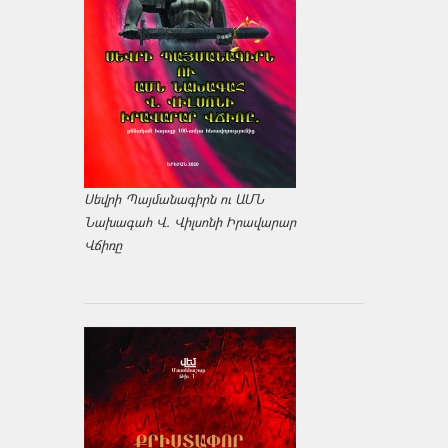
Սեվրի Պայմանագիրն ու ԱՄՆ
Նախագահ Վ. Վիլսոնի Իրավարար
Վճիռը