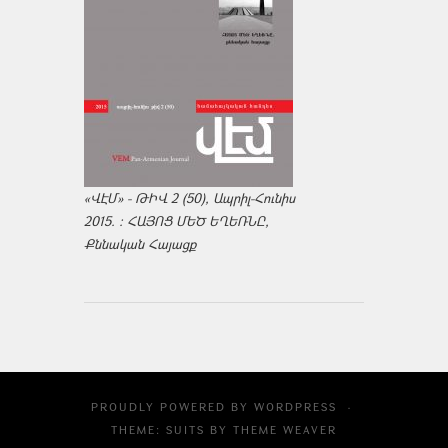
«ՎԷՄ» - ԹԻՎ 2 (50), Ապրիլ-Հունիս
2015. : ՀԱՅՈՑ ՄԵԾ ԵՂԵՌՆԸ,
Քննական Հայացք
PROUDLY POWERED BY
WORDPRESS
·
THEME: SUITS BY
THEME WEAVER