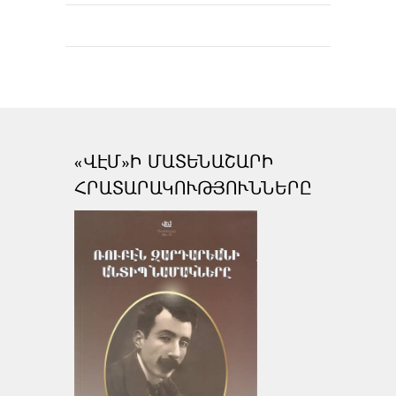
«ՎԷՄ»Ի ՄԱՏԵՆԱՇԱՐԻ
ՀՐԱՏԱՐԱԿՈՒԹՅՈՒՆՆԵՐԸ