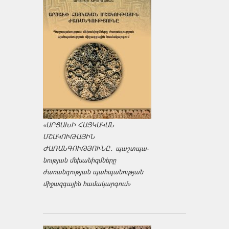
«ԱՐՑԱԽԻ ՀԱՅԿԱԿԱՆ
ՄՇԱԿՈՒԹԱՅԻՆ
ԺԱՌԱՆԳՈՒԹՅՈՒՆԸ․ պաշտպա­
նության մեխանիզմները
ժառանգության պահպանության
միջազ­գային համակարգում»