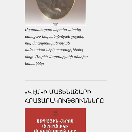
Ազատամարտի սերունդ անունը
ստացած նախաեղեռնյան շրջանի
հայ մտավորականության
ամենավառ ներկայացուցիչներից
մեկի՝ Ռուբեն Զարդարյանի անտիպ
նամակներ
«ՎԷՄ»Ի ՄԱՏԵՆԱՇԱՐԻ
ՀՐԱՏԱՐԱԿՈՒԹՅՈՒՆՆԵՐԸ