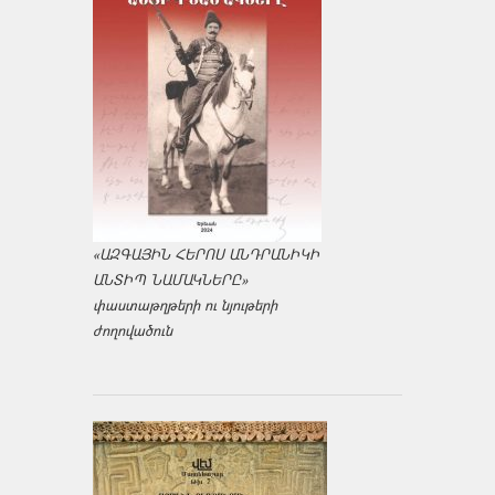
«ԱԶԳԱՅԻՆ ՀԵՐՈՍ ԱՆԴՐԱՆԻԿԻ
ԱՆՏԻՊ ՆԱՄԱԿՆԵՐԸ»
փաստաթղթերի ու նյութերի
ժողովածուն