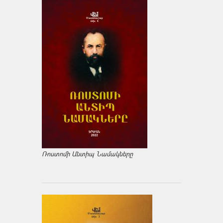
Ռոստոմի Անտիպ Նամակները