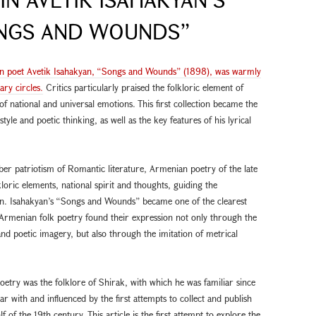
ONGS AND WOUNDS”
ian poet Avetik Isahakyan, “Songs and Wounds” (1898), was warmly
ary circles.
Critics particularly praised the folkloric element of
f national and universal emotions. This first collection became the
le and poetic thinking, as well as the key features of his lyrical
ber patriotism of Romantic literature, Armenian poetry of the late
loric elements, national spirit and thoughts, guiding the
on. Isahakyan’s “Songs and Wounds” became one of the clearest
f Armenian folk poetry found their expression not only through the
nd poetic imagery, but also through the imitation of metrical
poetry was the folklore of Shirak, with which he was familiar since
r with and influenced by the first attempts to collect and publish
 of the 19th century. This article is the first attempt to explore the