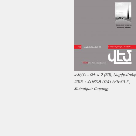
«ՎԷՄ» - ԹԻՎ 2 (50), Ապրիլ-Հուն
2015. : ՀԱՅՈՑ ՄԵԾ ԵՂԵՌՆԸ,
Քննական Հայացք