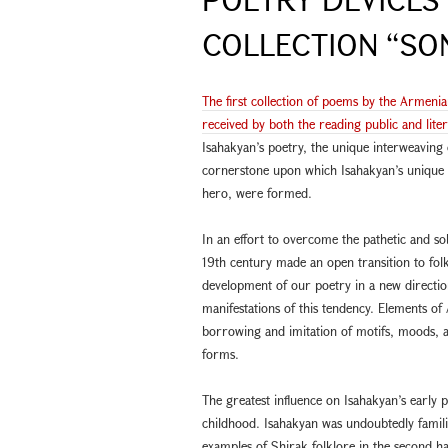
COLLECTION “S
The first collection of poems by the Armen
received by both the reading public and liter
Isahakyan’s poetry, the unique interweaving o
cornerstone upon which Isahakyan’s unique sty
hero, were formed.
In an effort to overcome the pathetic and so
19th century made an open transition to folk
development of our poetry in a new directi
manifestations of this tendency. Elements o
borrowing and imitation of motifs, moods, a
forms.
The greatest influence on Isahakyan’s early 
childhood. Isahakyan was undoubtedly familia
examples of Shirak folklore in the second half