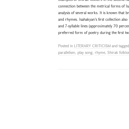
connection between the metrical forms of Isa
analysis of several works. It is known that br
and rhymes. Isahakyan’s first collection als
and 7-syllable lines (approximately 70 perce
preferred form of poetry during the first tw
Posted in
LITERARY CRITICISM
and tagge
parallelism
,
play song
,
rhyme
,
Shirak folklo