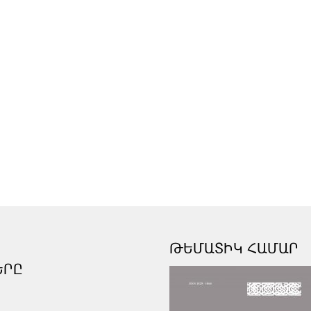
ԹԵՄԱՏԻԿ ՀԱՄԱՐ
ԵՐԸ