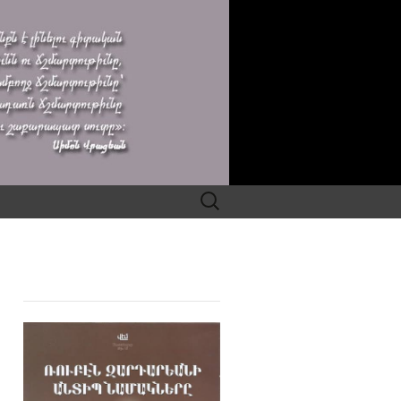
Search
for: