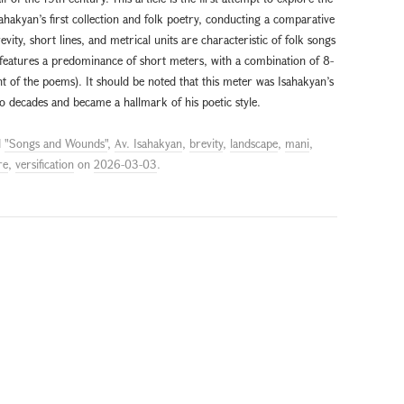
hakyan’s first collection and folk poetry, conducting a comparative
evity, short lines, and metrical units are characteristic of folk songs
o features a predominance of short meters, with a combination of 8-
nt of the poems). It should be noted that this meter was Isahakyan’s
o decades and became a hallmark of his poetic style.
d
"Songs and Wounds"
,
Av. Isahakyan
,
brevity
,
landscape
,
mani
,
re
,
versification
on
2026-03-03
.