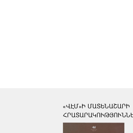
«ՎԷՄ»Ի ՄԱՏԵՆԱՇԱՐԻ
ՀՐԱՏԱՐԱԿՈՒԹՅՈՒՆՆ