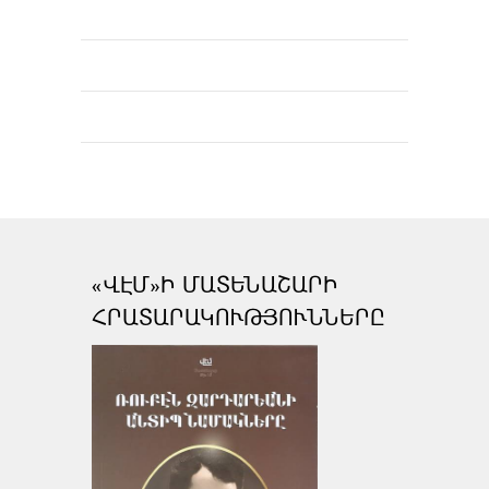
«ՎԷՄ»Ի ՄԱՏԵՆԱՇԱՐԻ
ՀՐԱՏԱՐԱԿՈՒԹՅՈՒՆՆԵՐԸ