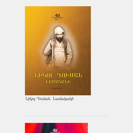
Նիկոլ Դուման. Նամականի