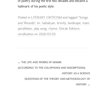
of poetry during the first two decades and became a
hallmark of his poetic style.
Posted in
LITERARY CRITICISM
and tagged
"Songs
and Wounds"
,
Av. Isahakyan
,
brevity
,
landscape
,
mani
,
parallelism
,
play song
,
rhyme
,
Shirak folklore
,
versification
on
2026-03-03
.
←
THE LIFE AND WORKS OF MOMIK
(ACCORDING TO THE COLOPHONS AND INSCRIPTIONS)
HISTORY AS A SCIENCE
QUESTIONS OF THE THEORY AND METHODOLOGY OF
HISTORY
→