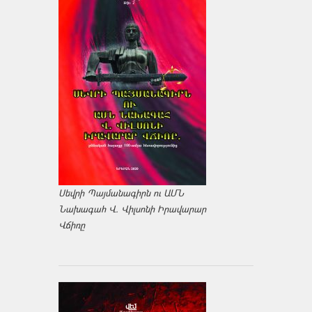
Սեվրի Պայմանագիրն ու ԱՄՆ
Նախագահ Վ. Վիլսոնի Իրավարար
Վճիռը