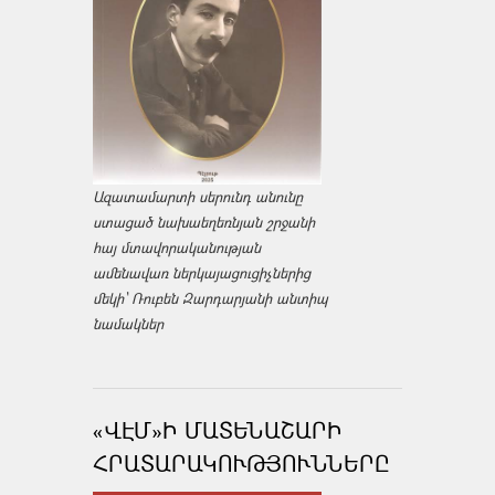
Ազատամարտի սերունդ անունը
ստացած նախաեղեռնյան շրջանի
հայ մտավորականության
ամենավառ ներկայացուցիչներից
մեկի՝ Ռուբեն Զարդարյանի անտիպ
նամակներ
«ՎԷՄ»Ի ՄԱՏԵՆԱՇԱՐԻ
ՀՐԱՏԱՐԱԿՈՒԹՅՈՒՆՆԵՐԸ