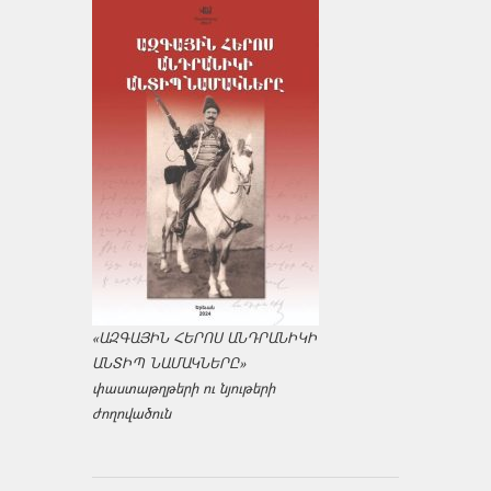
«ԱԶԳԱՅԻՆ ՀԵՐՈՍ ԱՆԴՐԱՆԻԿԻ
ԱՆՏԻՊ ՆԱՄԱԿՆԵՐԸ»
փաստաթղթերի ու նյութերի
ժողովածուն