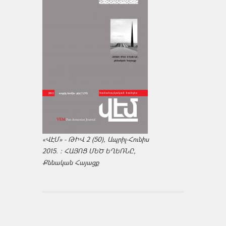
«ՎԷՄ» - ԹԻՎ 2 (50), Ապրիլ-Հունիս
2015. : ՀԱՅՈՑ ՄԵԾ ԵՂԵՌՆԸ,
Քննական Հայացք