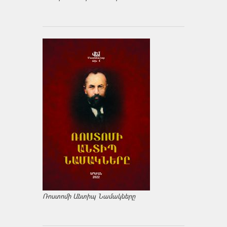
Ռոստոմի Անտիպ Նամակները