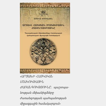
«ԱՐՑԱԽԻ ՀԱՅԿԱԿԱՆ
ՄՇԱԿՈՒԹԱՅԻՆ
ԺԱՌԱՆԳՈՒԹՅՈՒՆԸ․ պաշտպա­
նության մեխանիզմները
ժառանգության պահպանության
միջազ­գային համակարգում»