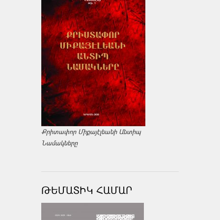
Քրիտափոր Միքայէլեանի Անտիպ
Նամակները
ԹԵՄԱՏԻԿ ՀԱՄԱՐ