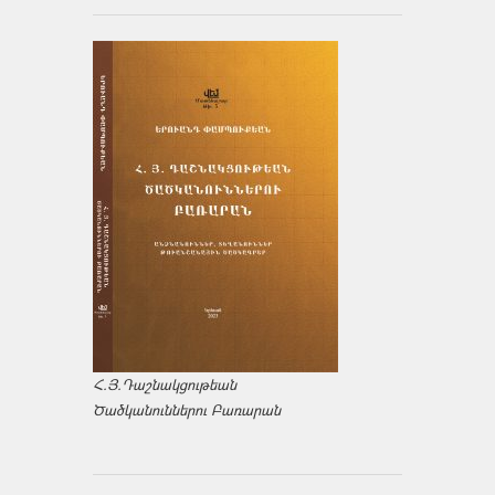
Հ.Յ.Դաշնակցութեան
Ծածկանուններու Բառարան