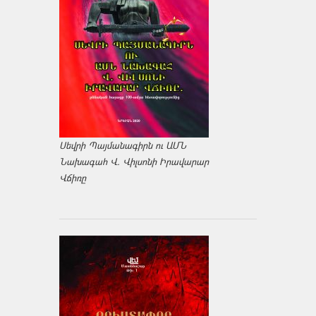
Սեվրի Պայմանագիրն ու ԱՄՆ
Նախագահ Վ. Վիլսոնի Իրավարար
Վճիռը