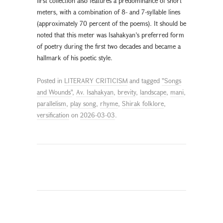
first collection also features a predominance of short
meters, with a combination of 8- and 7-syllable lines
(approximately 70 percent of the poems). It should be
noted that this meter was Isahakyan’s preferred form
of poetry during the first two decades and became a
hallmark of his poetic style.
Posted in
LITERARY CRITICISM
and tagged
"Songs
and Wounds"
,
Av. Isahakyan
,
brevity
,
landscape
,
mani
,
parallelism
,
play song
,
rhyme
,
Shirak folklore
,
versification
on
2026-03-03
.