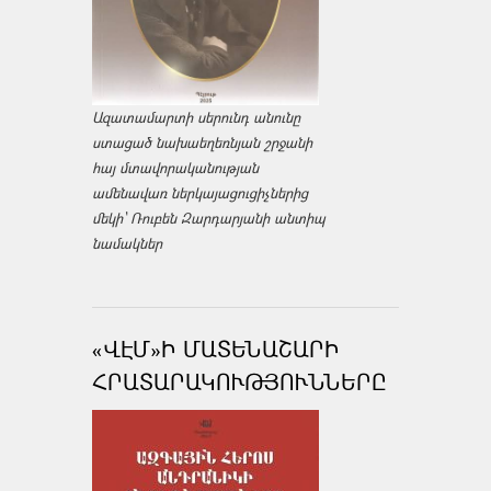
Ազատամարտի սերունդ անունը
ստացած նախաեղեռնյան շրջանի
հայ մտավորականության
ամենավառ ներկայացուցիչներից
մեկի՝ Ռուբեն Զարդարյանի անտիպ
նամակներ
«ՎԷՄ»Ի ՄԱՏԵՆԱՇԱՐԻ
ՀՐԱՏԱՐԱԿՈՒԹՅՈՒՆՆԵՐԸ