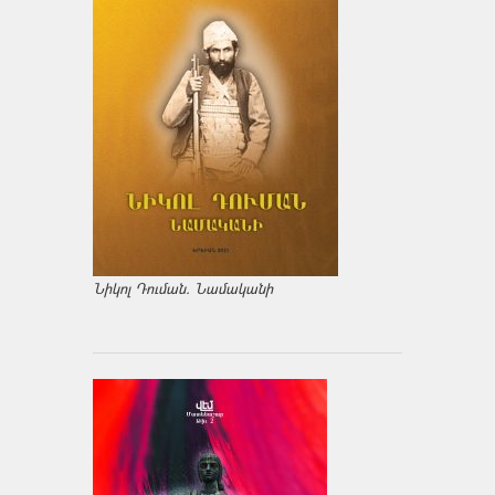
Նիկոլ Դուման. Նամականի