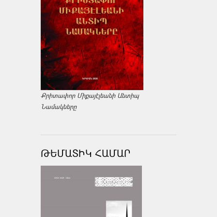
Քրիտափոր Միքայէլեանի Անտիպ
Նամակները
ԹԵՄԱՏԻԿ ՀԱՄԱՐ