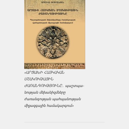
«ԱՐՑԱԽԻ ՀԱՅԿԱԿԱՆ
ՄՇԱԿՈՒԹԱՅԻՆ
ԺԱՌԱՆԳՈՒԹՅՈՒՆԸ․ պաշտպա­
նության մեխանիզմները
ժառանգության պահպանության
միջազ­գային համակարգում»