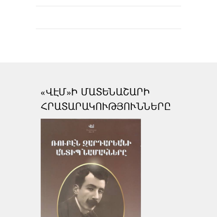
«ՎԷՄ»Ի ՄԱՏԵՆԱՇԱՐԻ
ՀՐԱՏԱՐԱԿՈՒԹՅՈՒՆՆԵՐԸ