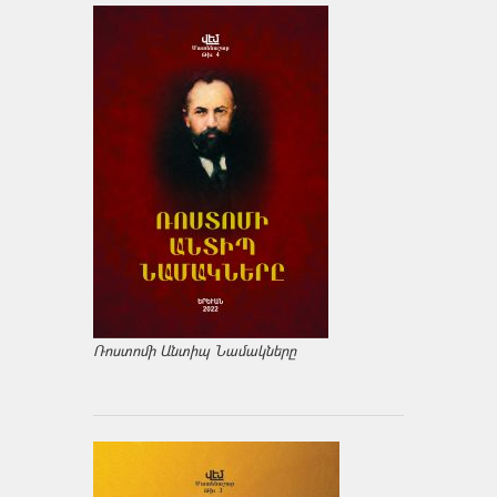
Ռոստոմի Անտիպ Նամակները