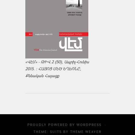
«ՎԷՄ» - ԹԻՎ 2 (50), Ապրիլ-Հունիս
2015. : ՀԱՅՈՑ ՄԵԾ ԵՂԵՌՆԸ,
Քննական Հայացք
PROUDLY POWERED BY
WORDPRESS
·
THEME: SUITS BY
THEME WEAVER