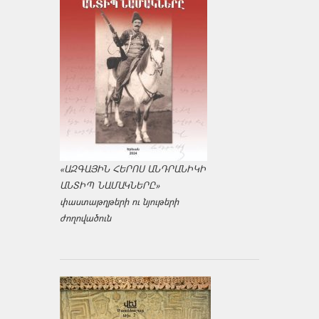
«ԱԶԳԱՅԻՆ ՀԵՐՈՍ ԱՆԴՐԱՆԻԿԻ
ԱՆՏԻՊ ՆԱՄԱԿՆԵՐԸ»
փաստաթղթերի ու նյութերի
ժողովածուն