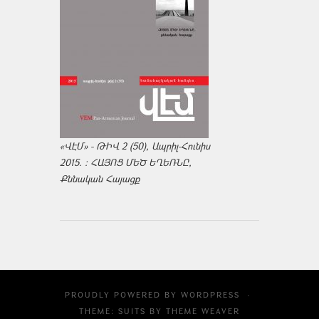
«ՎԷՄ» - ԹԻՎ 2 (50), Ապրիլ-Հունիս
2015. : ՀԱՅՈՑ ՄԵԾ ԵՂԵՌՆԸ,
Քննական Հայացք
PROUDLY POWERED BY
WORDPRESS
·
THEME: SUITS BY
THEME WEAVER