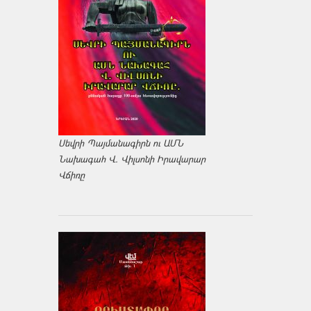
Սեվրի Պայմանագիրն ու ԱՄՆ
Նախագահ Վ. Վիլսոնի Իրավարար
Վճիռը