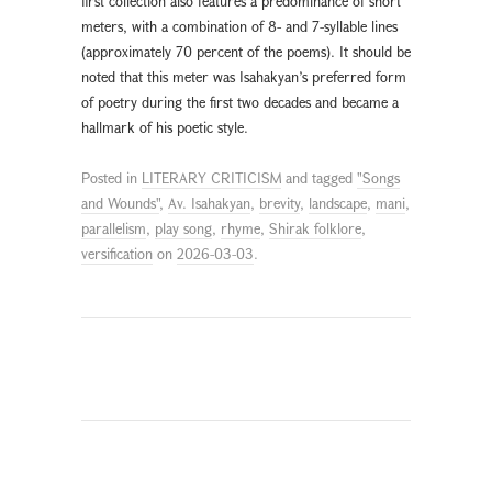
first collection also features a predominance of short
meters, with a combination of 8- and 7-syllable lines
(approximately 70 percent of the poems). It should be
noted that this meter was Isahakyan’s preferred form
of poetry during the first two decades and became a
hallmark of his poetic style.
Posted in
LITERARY CRITICISM
and tagged
"Songs
and Wounds"
,
Av. Isahakyan
,
brevity
,
landscape
,
mani
,
parallelism
,
play song
,
rhyme
,
Shirak folklore
,
versification
on
2026-03-03
.