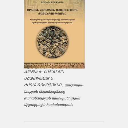
«ԱՐՑԱԽԻ ՀԱՅԿԱԿԱՆ
ՄՇԱԿՈՒԹԱՅԻՆ
ԺԱՌԱՆԳՈՒԹՅՈՒՆԸ․ պաշտպա­
նության մեխանիզմները
ժառանգության պահպանության
միջազ­գային համակարգում»