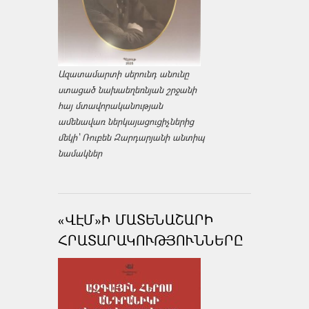
Ազատամարտի սերունդ անունը
ստացած նախաեղեռնյան շրջանի
հայ մտավորականության
ամենավառ ներկայացուցիչներից
մեկի՝ Ռուբեն Զարդարյանի անտիպ
նամակներ
«ՎԷՄ»Ի ՄԱՏԵՆԱՇԱՐԻ
ՀՐԱՏԱՐԱԿՈՒԹՅՈՒՆՆԵՐԸ