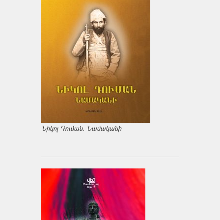
Նիկոլ Դուման. Նամականի