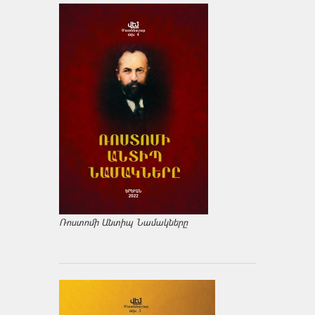
Ռոստոմի Անտիպ Նամակները