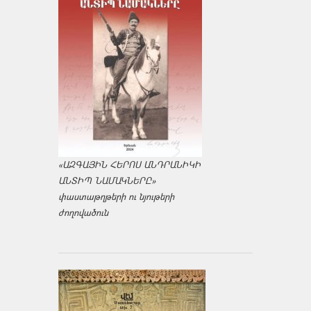
«ԱԶԳԱՅԻՆ ՀԵՐՈՍ ԱՆԴՐԱՆԻԿԻ
ԱՆՏԻՊ ՆԱՄԱԿՆԵՐԸ»
փաստաթղթերի ու նյութերի
ժողովածուն