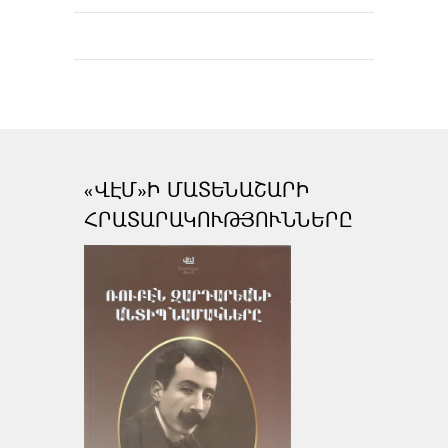
«ՎԷՄ»Ի ՄԱՏԵՆԱՇԱՐԻ
ՀՐԱՏԱՐԱԿՈՒԹՅՈՒՆՆԵՐԸ