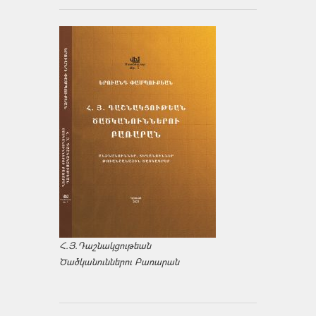
Հ.Յ.Դաշնակցութեան
Ծածկանուններու Բառարան