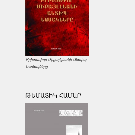
Քրիտափոր Միքայէլեանի Անտիպ
Նամակները
ԹԵՄԱՏԻԿ ՀԱՄԱՐ